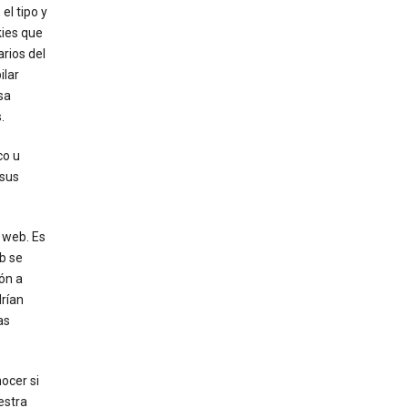
el tipo y
kies que
rios del
ilar
sa
.
co u
 sus
 web. Es
b se
ón a
drían
as
ocer si
estra