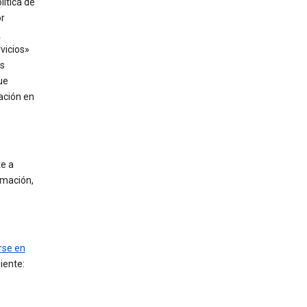
ítica de
r
e
vicios»
as
ue
ación en
te a
ormación,
rse en
iente: