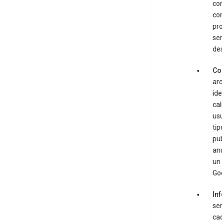
com
con
pro
ser
de
Co
ar
ide
cal
us
tip
pub
anu
un 
Goo
In
se
cad