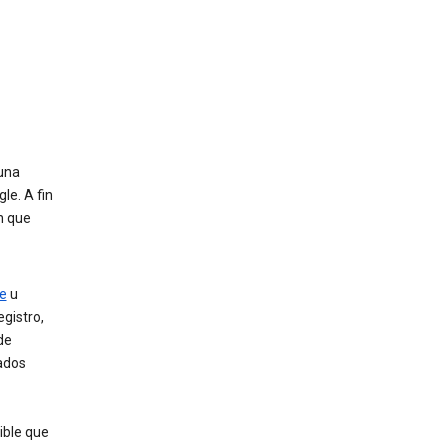
 una
le. A fin
n que
e
u
gistro,
de
ados
ible que