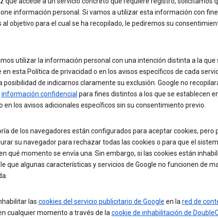
 que accede a un servicio concreto que requiere registro, solicitamos 
one información personal. Si vamos a utilizar esta información con fin
s al objetivo para el cual se ha recopilado, le pediremos su consentimien
imos utilizar la información personal con una intención distinta a la que
 en esta Política de privacidad o en los avisos específicos de cada servic
a posibilidad de indicarnos claramente su exclusión. Google no recopilará
á
información confidencial
para fines distintos a los que se establecen e
 o en los avisos adicionales específicos sin su consentimiento previo.
ría de los navegadores están configurados para aceptar cookies, pero 
urar su navegador para rechazar todas las cookies o para que el sistem
en qué momento se envía una. Sin embargo, si las cookies están inhabil
le que algunas características y servicios de Google no funcionen de m
a.
habilitar las
cookies del servicio publicitario de Google
en la
red de cont
n cualquier momento a través de la
cookie de inhabilitación de DoubleC