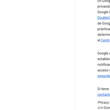
En Googl
privacid
Google I
DoubleC
de Googl
práctica
determi
el
Centr
Google c
estable
notifica
acceso y
segurid
Si tiene
contact
Privacy
c/o Goog