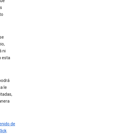
que
es
to
 se
io,
 ni
n esta
podrá
a le
itadas,
anera
enido de
lick
.