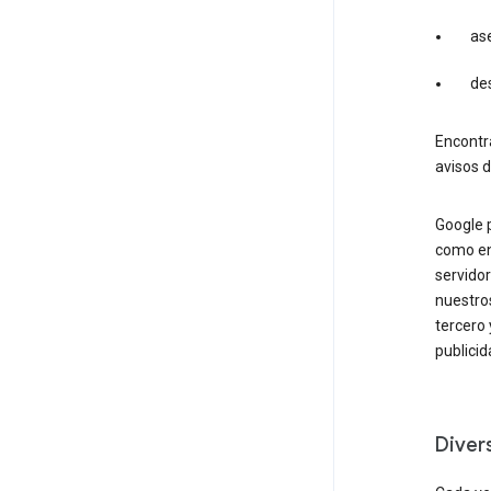
ase
des
Encontr
avisos d
Google p
como en
servidor
nuestro
tercero
publicid
Diver