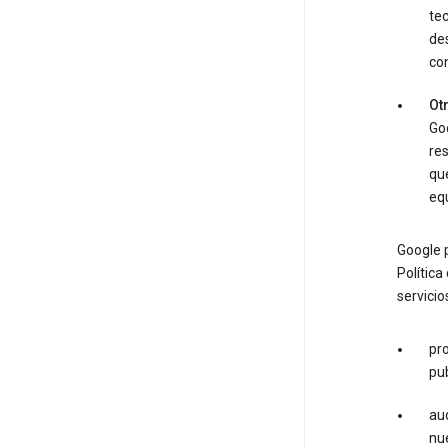
tec
de
con
Otr
Go
res
que
equ
Google 
Política
servicio
pro
pub
aud
nue