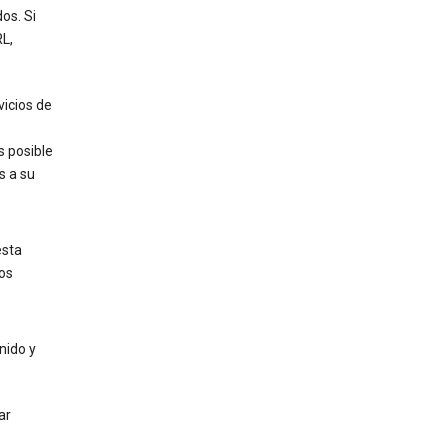
os. Si
L,
vicios de
s posible
s a su
esta
dos
nido y
ar