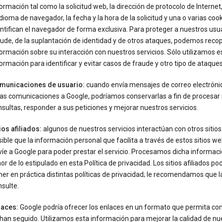
ormación tal como la solicitud web, la dirección de protocolo de Internet, 
idioma de navegador, la fecha y la hora de la solicitud y una o varias coo
ntifican el navegador de forma exclusiva. Para proteger a nuestros usua
ude, de la suplantación de identidad y de otros ataques, podemos recop
ormación sobre su interacción con nuestros servicios. Sólo utilizamos e
ormación para identificar y evitar casos de fraude y otro tipo de ataques
municaciones de usuario:
cuando envía mensajes de correo electróni
ras comunicaciones a Google, podríamos conservarlas a fin de procesar
sultas, responder a sus peticiones y mejorar nuestros servicios.
ios afiliados:
algunos de nuestros servicios interactúan con otros sitios
ible que la información personal que facilita a través de estos sitios we
íe a Google para poder prestar el servicio. Procesamos dicha informaci
or de lo estipulado en esta Política de privacidad. Los sitios afiliados po
er en práctica distintas políticas de privacidad; le recomendamos que l
sulte.
laces:
Google podría ofrecer los enlaces en un formato que permita con
han seguido. Utilizamos esta información para mejorar la calidad de nu