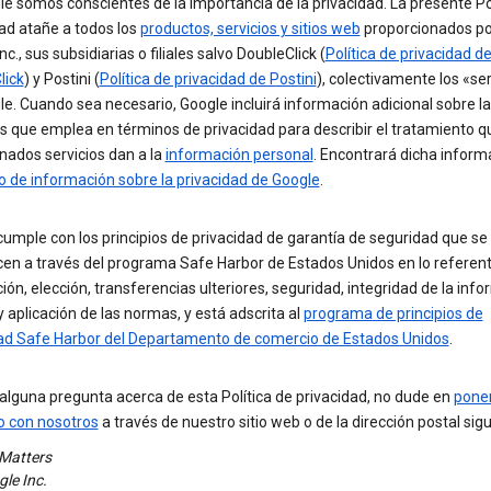
e somos conscientes de la importancia de la privacidad. La presente Pol
ad atañe a todos los
productos, servicios y sitios web
proporcionados po
nc., sus subsidiarias o filiales salvo DoubleClick (
Política de privacidad d
lick
) y Postini (
Política de privacidad de Postini
), colectivamente los «ser
e. Cuando sea necesario, Google incluirá información adicional sobre l
s que emplea en términos de privacidad para describir el tratamiento q
nados servicios dan a la
información personal
. Encontrará dicha inform
o de información sobre la privacidad de Google
.
umple con los principios de privacidad de garantía de seguridad que se
cen a través del programa Safe Harbor de Estados Unidos en lo referen
ción, elección, transferencias ulteriores, seguridad, integridad de la inf
 aplicación de las normas, y está adscrita al
programa de principios de
ad Safe Harbor del Departamento de comercio de Estados Unidos
.
 alguna pregunta acerca de esta Política de privacidad, no dude en
pone
o con nosotros
a través de nuestro sitio web o de la dirección postal sigu
 Matters
le Inc.