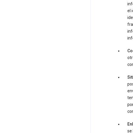
inf
el 
ide
fra
inf
inf
Co
ot
con
Sit
pos
env
ten
pon
con
En
se 