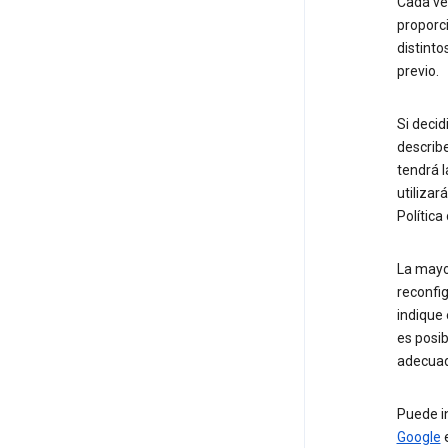
Cada vez
proporci
distinto
previo.
Si decid
describe
tendrá l
utilizar
Política
La mayo
reconfig
indique 
es posib
adecuad
Puede in
Google
e