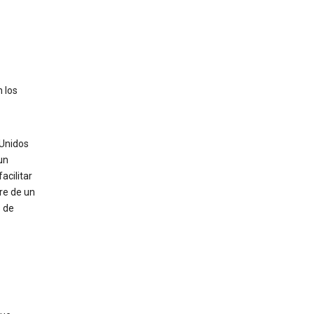
 los
 Unidos
un
acilitar
re de un
s de