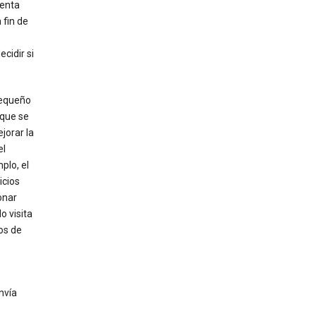
uenta
 fin de
cidir si
pequeño
 que se
jorar la
el
plo, el
icios
onar
o visita
ios de
nvía