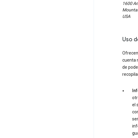
1600 Am
Mountain
USA
Uso d
Ofrecemo
cuenta 
de poder
recopila
In
otr
el 
cor
ser
inf
gu