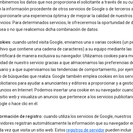
binemos los datos que nos proporciona el solicitante a través de su c
 la información procedente de otros servicios de Google o de terceros a
porcionarle una experiencia óptima y de mejorar la calidad de nuestros
vicios. Para determinados servicios, le ofreceremos la oportunidad de de
sea o no que realicemos dicha combinación de datos.
okies:
cuando usted visita Google, enviamos una o varias cookies (un 
chivo que contiene una cadena de caracteres) a su equipo mediante las
ntificará de manera exclusiva su navegador. Utilizamos cookies para me
idad de nuestro servicio gracias a que almacenamos las preferencias d
uario y a que supervisamos las tendencias de comportamiento, por ejem
o de búsquedas que realiza. Google también emplea cookies en los serv
licitarios para ayudar a anunciantes y editores a proporcionar y a gesti
ncios en Internet. Podemos insertar una cookie en su navegador cuand
sitio web y visualiza un anuncio que pertenece a los servicios publicitar
gle o hace clic en él.
formación de registro:
cuando utiliza los servicios de Google, nuestros
rvidores registran automáticamente la información que su navegador e
a vez que visita un sitio web. Estos
registros de servidor
pueden incluir