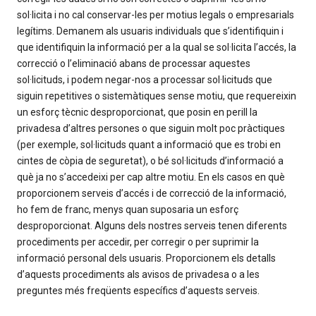
sol·licita i no cal conservar-les per motius legals o empresarials
legítims. Demanem als usuaris individuals que s’identifiquin i
que identifiquin la informació per a la qual se sol·licita l’accés, la
correcció o l’eliminació abans de processar aquestes
sol·licituds, i podem negar-nos a processar sol·licituds que
siguin repetitives o sistemàtiques sense motiu, que requereixin
un esforç tècnic desproporcionat, que posin en perill la
privadesa d’altres persones o que siguin molt poc pràctiques
(per exemple, sol·licituds quant a informació que es trobi en
cintes de còpia de seguretat), o bé sol·licituds d’informació a
què ja no s’accedeixi per cap altre motiu. En els casos en què
proporcionem serveis d’accés i de correcció de la informació,
ho fem de franc, menys quan suposaria un esforç
desproporcionat. Alguns dels nostres serveis tenen diferents
procediments per accedir, per corregir o per suprimir la
informació personal dels usuaris. Proporcionem els detalls
d’aquests procediments als avisos de privadesa o a les
preguntes més freqüents específics d’aquests serveis.