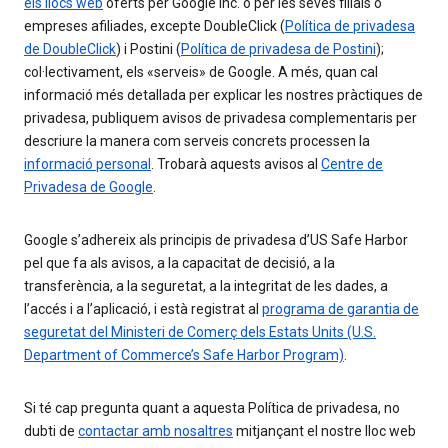
els llocs web
oferts per Google Inc. o per les seves filials o
empreses afiliades, excepte DoubleClick (
Política de privadesa
de DoubleClick
) i Postini (
Política de privadesa de Postini
);
col·lectivament, els «serveis» de Google. A més, quan cal
informació més detallada per explicar les nostres pràctiques de
privadesa, publiquem avisos de privadesa complementaris per
descriure la manera com serveis concrets processen la
informació personal
. Trobarà aquests avisos al
Centre de
Privadesa de Google
.
Google s’adhereix als principis de privadesa d’US Safe Harbor
pel que fa als avisos, a la capacitat de decisió, a la
transferència, a la seguretat, a la integritat de les dades, a
l’accés i a l’aplicació, i està registrat al
programa de garantia de
seguretat del Ministeri de Comerç dels Estats Units (U.S.
Department of Commerce’s Safe Harbor Program)
.
Si té cap pregunta quant a aquesta Política de privadesa, no
dubti de
contactar amb nosaltres
mitjançant el nostre lloc web