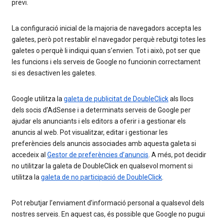
previ.
La configuració inicial de la majoria de navegadors accepta les
galetes, però pot restablir el navegador perquè rebutgi totes les
galetes o perquè li indiqui quan s’envien. Tot i això, pot ser que
les funcions i els serveis de Google no funcionin correctament
si es desactiven les galetes.
Google utilitza la
galeta de publicitat de DoubleClick
als llocs
dels socis d’AdSense i a determinats serveis de Google per
ajudar els anunciants i els editors a oferir i a gestionar els
anuncis al web. Pot visualitzar, editar i gestionar les
preferències dels anuncis associades amb aquesta galeta si
accedeix al
Gestor de preferències d’anuncis
. A més, pot decidir
no utilitzar la galeta de DoubleClick en qualsevol moment si
utilitza la
galeta de no participació de DoubleClick
.
Pot rebutjar l’enviament d’informació personal a qualsevol dels
nostres serveis. En aquest cas, és possible que Google no pugui