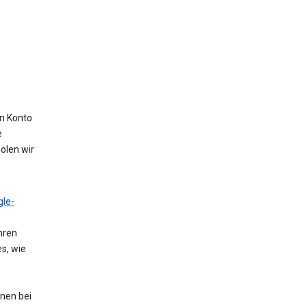
in Konto
e
olen wir
le-
hren
s, wie
nen bei