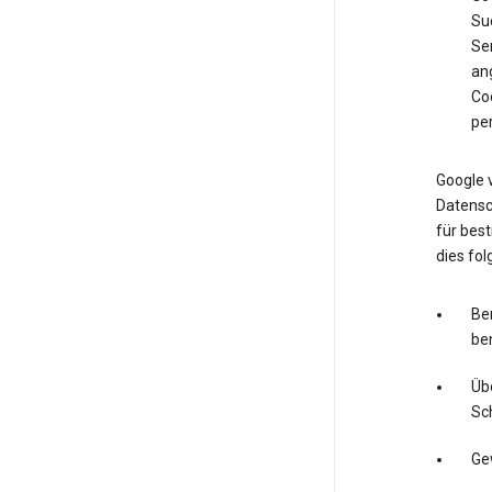
Su
Ser
an
Co
pe
Google 
Datensc
für bes
dies fo
Ber
be
Üb
Sc
Ge