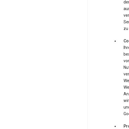
de
aus
ver
Ser
zu 
Co
Ihr
bes
von
Nu
ve
We
We
An
wir
un
Goo
Pr