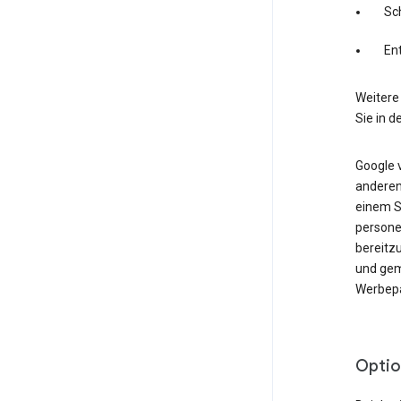
Sc
En
Weitere
Sie in d
Google 
anderen
einem Se
persone
bereitz
und gem
Werbepa
Optio