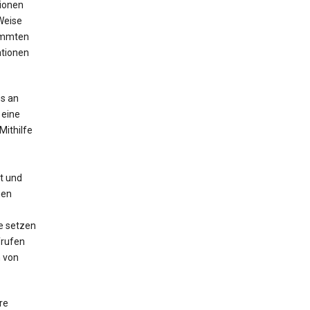
tionen
Weise
timmten
ationen
s an
 eine
Mithilfe
t und
nen
e setzen
frufen
 von
re