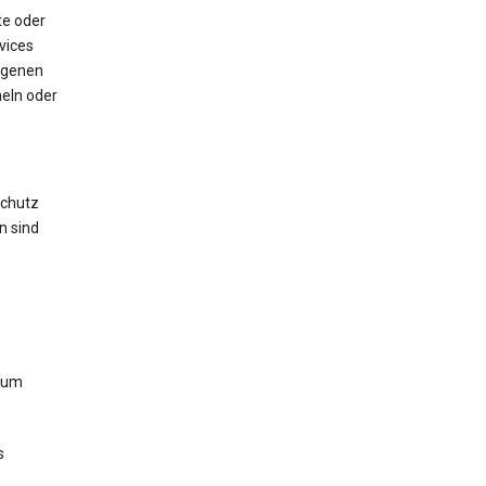
te oder
vices
igenen
eln oder
chutz
n sind
zum
s