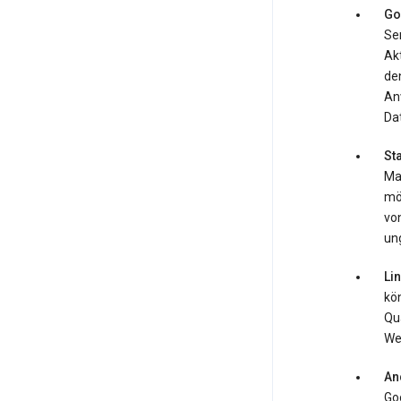
Go
Ser
Ak
de
An
Da
St
Ma
mö
von
ung
Li
kö
Qua
We
An
Goo