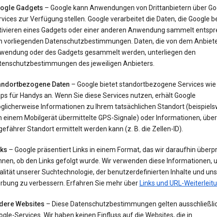
ogle Gadgets
– Google kann Anwendungen von Drittanbietern über Go
vices zur Verfügung stellen. Google verarbeitet die Daten, die Google 
tivieren eines Gadgets oder einer anderen Anwendung sammelt entsp
n vorliegenden Datenschutzbestimmungen. Daten, die von dem Anbiete
wendung oder des Gadgets gesammelt werden, unterliegen den
tenschutzbestimmungen des jeweiligen Anbieters.
andortbezogene Daten
– Google bietet standortbezogene Services wie
ps für Handys an. Wenn Sie diese Services nutzen, erhält Google
glicherweise Informationen zu Ihrem tatsächlichen Standort (beispiels
 einem Mobilgerät übermittelte GPS-Signale) oder Informationen, über 
efährer Standort ermittelt werden kann (z. B. die Zellen-ID).
nks
– Google präsentiert Links in einem Format, das wir daraufhin überp
nnen, ob den Links gefolgt wurde. Wir verwenden diese Informationen, 
lität unserer Suchtechnologie, der benutzerdefinierten Inhalte und uns
rbung zu verbessern. Erfahren Sie mehr über
Links und URL-Weiterleit
dere Websites
– Diese Datenschutzbestimmungen gelten ausschließlic
gle-Services. Wir haben keinen Einfluss auf die Websites, die in