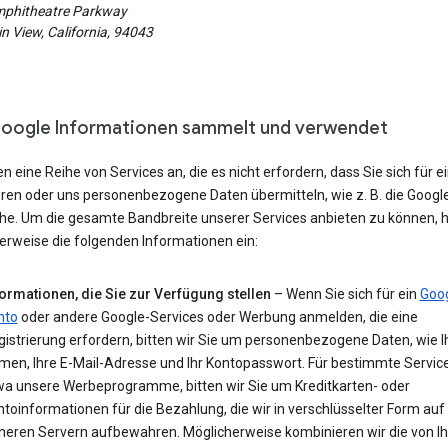
phitheatre Parkway
 View, California, 94043
oogle Informationen sammelt und verwendet
en eine Reihe von Services an, die es nicht erfordern, dass Sie sich für e
eren oder uns personenbezogene Daten übermitteln, wie z. B. die Googl
e. Um die gesamte Bandbreite unserer Services anbieten zu können, h
erweise die folgenden Informationen ein:
formationen, die Sie zur Verfügung stellen
– Wenn Sie sich für ein
Goog
nto
oder andere Google-Services oder Werbung anmelden, die eine
istrierung erfordern, bitten wir Sie um personenbezogene Daten, wie I
men, Ihre E-Mail-Adresse und Ihr Kontopasswort. Für bestimmte Service
wa unsere Werbeprogramme, bitten wir Sie um Kreditkarten- oder
toinformationen für die Bezahlung, die wir in verschlüsselter Form auf
cheren Servern aufbewahren. Möglicherweise kombinieren wir die von Ih