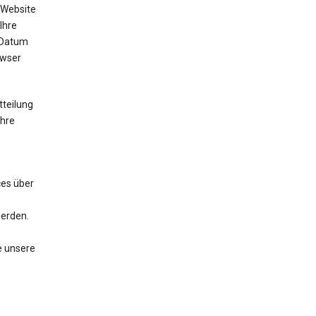
 Website
Ihre
 Datum
owser
tteilung
Ihre
ces über
werden.
e unsere