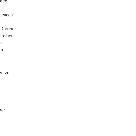
ngen
rvices“
. Darüber
hreiben,
te
rn.
ze zu
-
ber