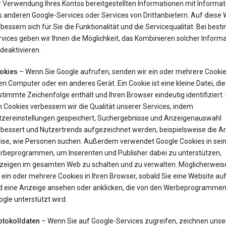
r Verwendung Ihres Kontos bereitgestellten Informationen mit Informa
 anderen Google-Services oder Services von Drittanbietern. Auf diese 
bessern sich für Sie die Funktionalität und die Servicequalität. Bei bes
vices geben wir Ihnen die Möglichkeit, das Kombinieren solcher Inform
deaktivieren.
okies
– Wenn Sie Google aufrufen, senden wir ein oder mehrere Cookie
en Computer oder ein anderes Gerät. Ein Cookie ist eine kleine Datei, die
timmte Zeichenfolge enthält und Ihren Browser eindeutig identifiziert. 
 Cookies verbessern wir die Qualität unserer Services, indem
tzereinstellungen gespeichert, Suchergebnisse und Anzeigenauswahl
rbessert und Nutzertrends aufgezeichnet werden, beispielsweise die Ar
ise, wie Personen suchen. Außerdem verwendet Google Cookies in sei
rbeprogrammen, um Inserenten und Publisher dabei zu unterstützen,
zeigen im gesamten Web zu schalten und zu verwalten. Möglicherweis
 ein oder mehrere Cookies in Ihren Browser, sobald Sie eine Website au
d eine Anzeige ansehen oder anklicken, die von den Werbeprogrammen
gle unterstützt wird.
otokolldaten
– Wenn Sie auf Google-Services zugreifen, zeichnen unse