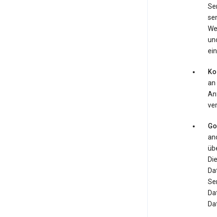
Se
se
We
und
ein
Ko
an
An
ve
Go
an
üb
Di
Da
Se
Da
Da