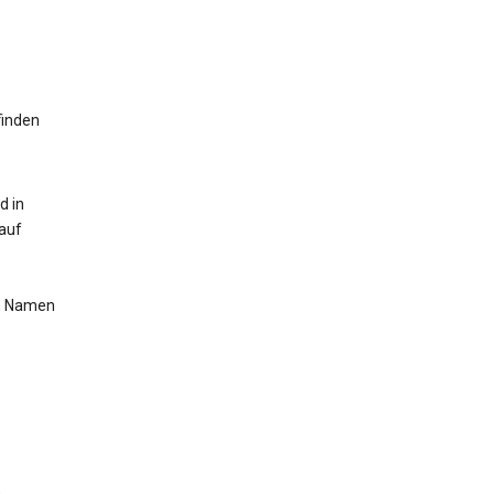
finden
d in
auf
im Namen