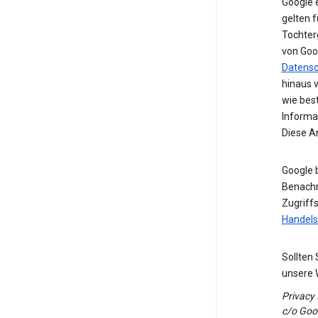
Google 
gelten f
Tochter
von Goo
Datens
hinaus 
wie bes
Informa
Diese A
Google 
Benachri
Zugriff
Handels
Sollten
unsere 
Privacy
c/o Goog