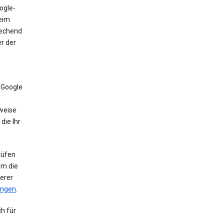
ogle-
beim
rechend
r der
 Google
weise
die Ihr
rüfen
um die
erer
ungen
.
h für