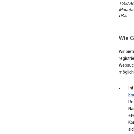
1600 Am
Mountain
USA
Wie G
Wir biet
registri
Websuch
möglich
In
Ko
Reg
Na
et
Kon
si