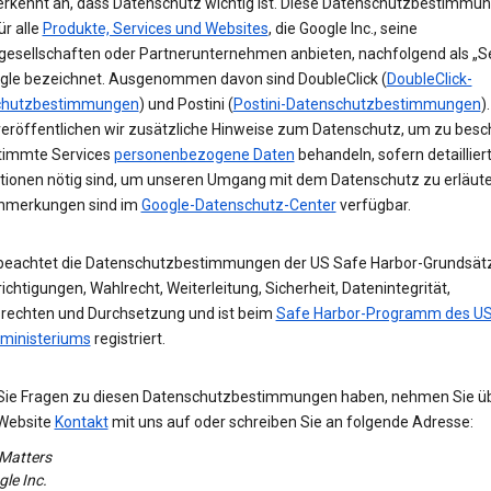
erkennt an, dass Datenschutz wichtig ist. Diese Datenschutzbestimmu
ür alle
Produkte, Services und Websites
, die Google Inc., seine
gesellschaften oder Partnerunternehmen anbieten, nachfolgend als „Se
gle bezeichnet. Ausgenommen davon sind DoubleClick (
DoubleClick-
chutzbestimmungen
) und Postini (
Postini-Datenschutzbestimmungen
)
veröffentlichen wir zusätzliche Hinweise zum Datenschutz, um zu besc
timmte Services
personenbezogene Daten
behandeln, sofern detaillier
tionen nötig sind, um unseren Umgang mit dem Datenschutz zu erläute
nmerkungen sind im
Google-Datenschutz-Center
verfügbar.
beachtet die Datenschutzbestimmungen der US Safe Harbor-Grundsät
chtigungen, Wahlrecht, Weiterleitung, Sicherheit, Datenintegrität,
srechten und Durchsetzung und ist beim
Safe Harbor-Programm des US
ministeriums
registriert.
 Sie Fragen zu diesen Datenschutzbestimmungen haben, nehmen Sie ü
Website
Kontakt
mit uns auf oder schreiben Sie an folgende Adresse:
 Matters
le Inc.