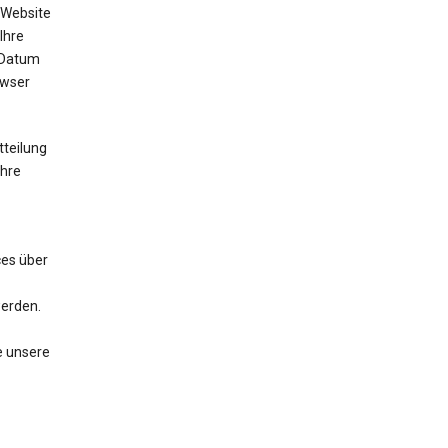
 Website
Ihre
 Datum
owser
tteilung
Ihre
ces über
werden.
e unsere