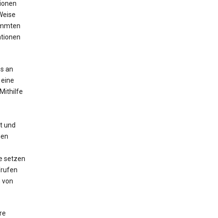
tionen
Weise
timmten
ationen
s an
 eine
Mithilfe
t und
nen
e setzen
frufen
 von
re