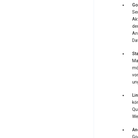
Go
Ser
Ak
de
An
Da
St
Ma
mö
von
ung
Li
kö
Qua
We
An
Goo