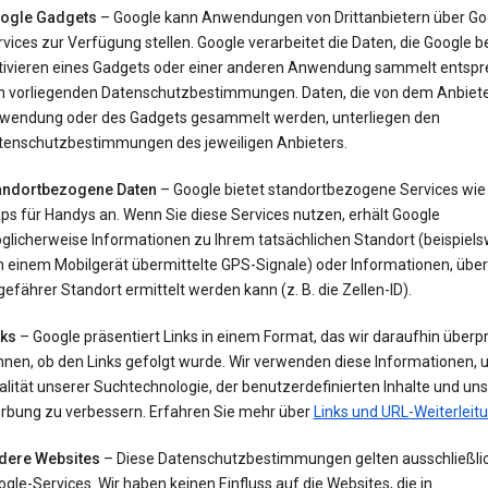
ogle Gadgets
– Google kann Anwendungen von Drittanbietern über Go
vices zur Verfügung stellen. Google verarbeitet die Daten, die Google 
tivieren eines Gadgets oder einer anderen Anwendung sammelt entsp
n vorliegenden Datenschutzbestimmungen. Daten, die von dem Anbiete
wendung oder des Gadgets gesammelt werden, unterliegen den
tenschutzbestimmungen des jeweiligen Anbieters.
andortbezogene Daten
– Google bietet standortbezogene Services wie
ps für Handys an. Wenn Sie diese Services nutzen, erhält Google
glicherweise Informationen zu Ihrem tatsächlichen Standort (beispiels
 einem Mobilgerät übermittelte GPS-Signale) oder Informationen, über 
efährer Standort ermittelt werden kann (z. B. die Zellen-ID).
nks
– Google präsentiert Links in einem Format, das wir daraufhin überp
nnen, ob den Links gefolgt wurde. Wir verwenden diese Informationen, 
lität unserer Suchtechnologie, der benutzerdefinierten Inhalte und uns
rbung zu verbessern. Erfahren Sie mehr über
Links und URL-Weiterleit
dere Websites
– Diese Datenschutzbestimmungen gelten ausschließlic
gle-Services. Wir haben keinen Einfluss auf die Websites, die in