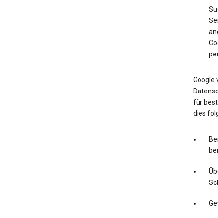
Su
Ser
an
Co
pe
Google 
Datensc
für bes
dies fo
Ber
be
Üb
Sc
Ge