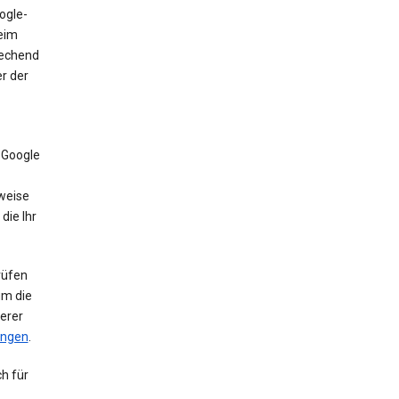
ogle-
beim
rechend
r der
 Google
weise
die Ihr
rüfen
um die
erer
ungen
.
h für