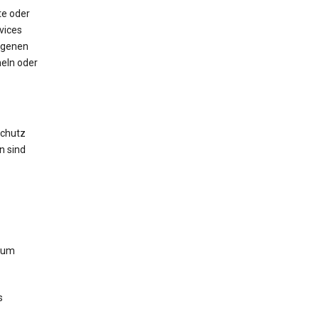
te oder
vices
igenen
eln oder
chutz
n sind
zum
s