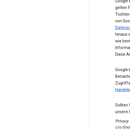
Google 
gelten f
Tochter
von Goo
Datens
hinaus 
wie bes
Informa
Diese A
Google 
Benachri
Zugriff
Handels
Sollten
unsere 
Privacy
c/o Goog