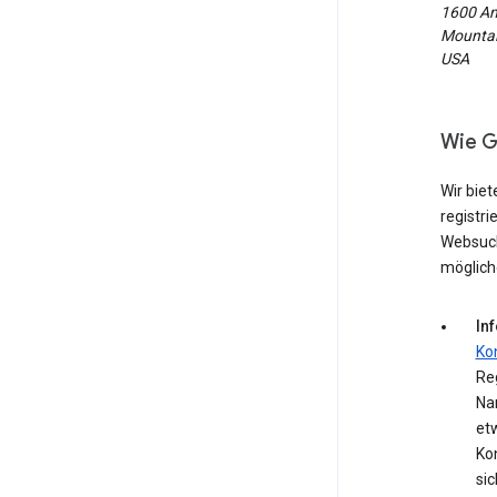
1600 Am
Mountain
USA
Wie G
Wir biet
registri
Websuch
möglich
In
Ko
Reg
Na
et
Kon
si