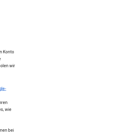
in Konto
e
olen wir
le-
hren
s, wie
nen bei