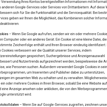
r Verwendung Ihres Kontos bereitgestellten Informationen mit Informa
 anderen Google-Services oder Services von Drittanbietern. Auf diese 
bessern sich für Sie die Funktionalität und die Servicequalität. Bei bes
vices geben wir Ihnen die Möglichkeit, das Kombinieren solcher Inform
deaktivieren.
okies
– Wenn Sie Google aufrufen, senden wir ein oder mehrere Cookie
en Computer oder ein anderes Gerät. Ein Cookie ist eine kleine Datei, die
timmte Zeichenfolge enthält und Ihren Browser eindeutig identifiziert. 
 Cookies verbessern wir die Qualität unserer Services, indem
tzereinstellungen gespeichert, Suchergebnisse und Anzeigenauswahl
rbessert und Nutzertrends aufgezeichnet werden, beispielsweise die Ar
ise, wie Personen suchen. Außerdem verwendet Google Cookies in sei
rbeprogrammen, um Inserenten und Publisher dabei zu unterstützen,
zeigen im gesamten Web zu schalten und zu verwalten. Möglicherweis
 ein oder mehrere Cookies in Ihren Browser, sobald Sie eine Website au
d eine Anzeige ansehen oder anklicken, die von den Werbeprogrammen
gle unterstützt wird.
otokolldaten
– Wenn Sie auf Google-Services zugreifen, zeichnen unse