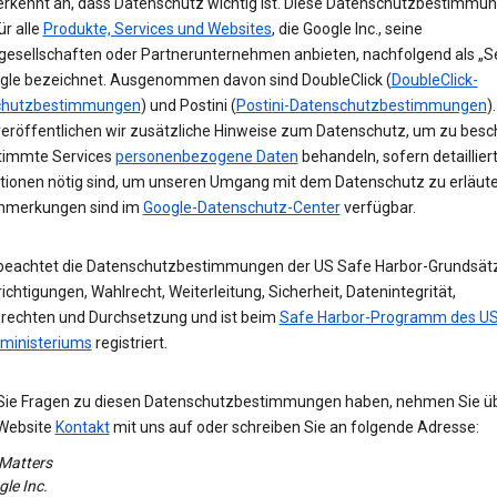
erkennt an, dass Datenschutz wichtig ist. Diese Datenschutzbestimmu
ür alle
Produkte, Services und Websites
, die Google Inc., seine
gesellschaften oder Partnerunternehmen anbieten, nachfolgend als „Se
gle bezeichnet. Ausgenommen davon sind DoubleClick (
DoubleClick-
chutzbestimmungen
) und Postini (
Postini-Datenschutzbestimmungen
)
veröffentlichen wir zusätzliche Hinweise zum Datenschutz, um zu besc
timmte Services
personenbezogene Daten
behandeln, sofern detaillier
tionen nötig sind, um unseren Umgang mit dem Datenschutz zu erläute
nmerkungen sind im
Google-Datenschutz-Center
verfügbar.
beachtet die Datenschutzbestimmungen der US Safe Harbor-Grundsät
chtigungen, Wahlrecht, Weiterleitung, Sicherheit, Datenintegrität,
srechten und Durchsetzung und ist beim
Safe Harbor-Programm des US
ministeriums
registriert.
 Sie Fragen zu diesen Datenschutzbestimmungen haben, nehmen Sie ü
Website
Kontakt
mit uns auf oder schreiben Sie an folgende Adresse:
 Matters
le Inc.