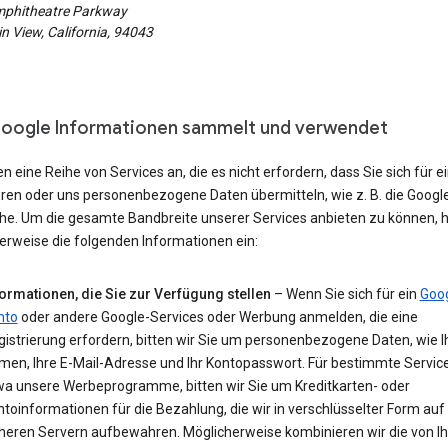
phitheatre Parkway
 View, California, 94043
oogle Informationen sammelt und verwendet
en eine Reihe von Services an, die es nicht erfordern, dass Sie sich für e
eren oder uns personenbezogene Daten übermitteln, wie z. B. die Googl
e. Um die gesamte Bandbreite unserer Services anbieten zu können, h
erweise die folgenden Informationen ein:
formationen, die Sie zur Verfügung stellen
– Wenn Sie sich für ein
Goog
nto
oder andere Google-Services oder Werbung anmelden, die eine
istrierung erfordern, bitten wir Sie um personenbezogene Daten, wie I
men, Ihre E-Mail-Adresse und Ihr Kontopasswort. Für bestimmte Service
wa unsere Werbeprogramme, bitten wir Sie um Kreditkarten- oder
toinformationen für die Bezahlung, die wir in verschlüsselter Form auf
cheren Servern aufbewahren. Möglicherweise kombinieren wir die von Ih