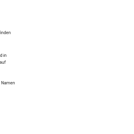
finden
d in
auf
im Namen