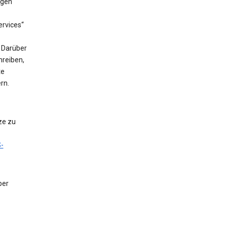
ngen
rvices“
. Darüber
hreiben,
te
rn.
ze zu
-
ber