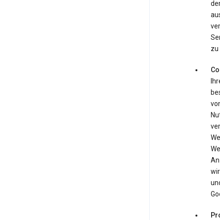
de
aus
ver
Ser
zu 
Co
Ihr
bes
von
Nu
ve
We
We
An
wir
un
Goo
Pr