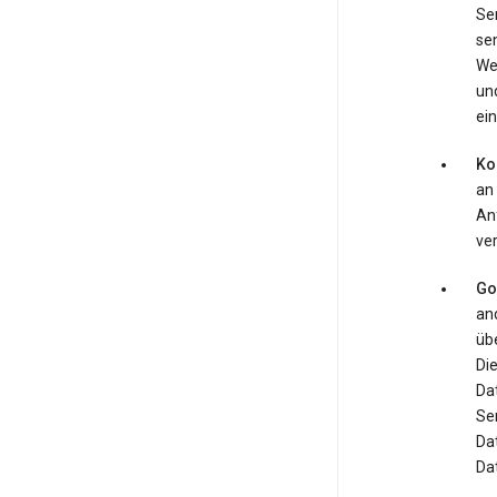
Se
se
We
und
ein
Ko
an
An
ve
Go
an
üb
Di
Da
Se
Da
Da