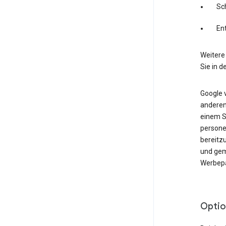
Sc
En
Weitere
Sie in d
Google 
anderen
einem Se
persone
bereitz
und gem
Werbepa
Optio