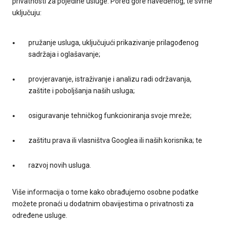
privatnosti za pojedine usluge. Pored gore navedenog, te svrhe
uključuju:
pružanje usluga, uključujući prikazivanje prilagođenog
sadržaja i oglašavanje;
provjeravanje, istraživanje i analizu radi održavanja,
zaštite i poboljšanja naših usluga;
osiguravanje tehničkog funkcioniranja svoje mreže;
zaštitu prava ili vlasništva Googlea ili naših korisnika; te
razvoj novih usluga.
Više informacija o tome kako obrađujemo osobne podatke
možete pronaći u dodatnim obavijestima o privatnosti za
određene usluge.