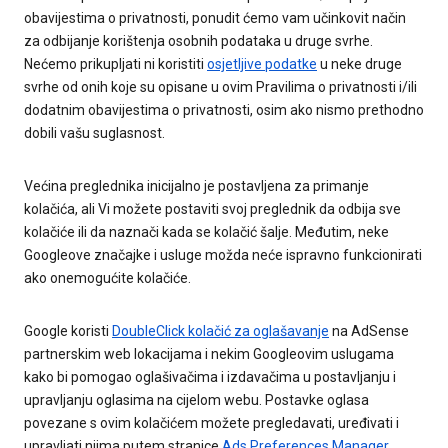
obavijestima o privatnosti, ponudit ćemo vam učinkovit način
za odbijanje korištenja osobnih podataka u druge svrhe.
Nećemo prikupljati ni koristiti
osjetljive podatke
u neke druge
svrhe od onih koje su opisane u ovim Pravilima o privatnosti i/ili
dodatnim obavijestima o privatnosti, osim ako nismo prethodno
dobili vašu suglasnost.
Većina preglednika inicijalno je postavljena za primanje
kolačića, ali Vi možete postaviti svoj preglednik da odbija sve
kolačiće ili da naznači kada se kolačić šalje. Međutim, neke
Googleove značajke i usluge možda neće ispravno funkcionirati
ako onemogućite kolačiće.
Google koristi
DoubleClick kolačić za oglašavanje
na AdSense
partnerskim web lokacijama i nekim Googleovim uslugama
kako bi pomogao oglašivačima i izdavačima u postavljanju i
upravljanju oglasima na cijelom webu. Postavke oglasa
povezane s ovim kolačićem možete pregledavati, uređivati i
upravljati njima putem stranice
Ads Preferences Manager
.