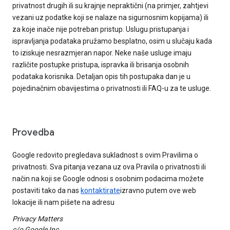
privatnost drugih ili su krajnje nepraktični (na primjer, zahtjevi
vezani uz podatke koji se nalaze na sigurnosnim kopijama) ili
za koje inače nije potreban pristup. Uslugu pristupanja i
ispravljanja podataka pružamo besplatno, osim u slučaju kada
to iziskuje nesrazmjeran napor. Neke naše usluge imaju
različite postupke pristupa, ispravka ili brisanja osobnih
podataka korisnika. Detaljan opis tih postupaka dan je u
pojedinačnim obavijestima o privatnosti ili FAQ-u za te usluge.
Provedba
Google redovito pregledava sukladnost s ovim Pravilima o
privatnosti. Sva pitanja vezana uz ova Pravila o privatnosti ili
način na koji se Google odnosi s osobnim podacima možete
postaviti tako da nas
kontaktirate
izravno putem ove web
lokacije ili nam pišete na adresu
Privacy Matters
c/o Google Inc.