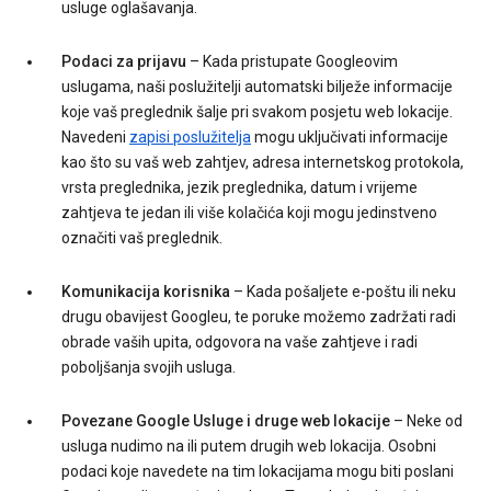
usluge oglašavanja.
Podaci za prijavu
– Kada pristupate Googleovim
uslugama, naši poslužitelji automatski bilježe informacije
koje vaš preglednik šalje pri svakom posjetu web lokacije.
Navedeni
zapisi poslužitelja
mogu uključivati informacije
kao što su vaš web zahtjev, adresa internetskog protokola,
vrsta preglednika, jezik preglednika, datum i vrijeme
zahtjeva te jedan ili više kolačića koji mogu jedinstveno
označiti vaš preglednik.
Komunikacija korisnika
– Kada pošaljete e-poštu ili neku
drugu obavijest Googleu, te poruke možemo zadržati radi
obrade vaših upita, odgovora na vaše zahtjeve i radi
poboljšanja svojih usluga.
Povezane Google Usluge i druge web lokacije
– Neke od
usluga nudimo na ili putem drugih web lokacija. Osobni
podaci koje navedete na tim lokacijama mogu biti poslani