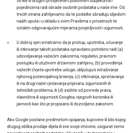
tvrtke ili drugim provjerenim poslovnim subjektima i
pojedincima radi obrade osobnih podataka u naše ime. Od
trećih strana zahtijevamo da te podatke obrađuju slijedom
naših uputa i u skladu s ovim Pravilima o privatnosti te
ostalim odgovarajućim mjerama povjerljivosti i sigurnosti.
U dobroj vjeri smatramo da je pristup, upotreba, očuvanje
ili otkrivanje takvih podataka opravdano potrebno radi (a)
udovoljavanja važećim zakonima, regulativi, pravnom
postupku ili utuživom državnom zahtjevu, (b) provođenja
važećih Uvjeta upotrebe usluge, uključujući istraživanje
njihovog potencijalnog kršenja, (c) otkrivanja, sprečavanja
ili na drugi način rješavanja prijevara, sigurnosnih ili
tehničkih problema, ili (d) zaštite od povrede prava,
vlasništva ili sigurnosti Googlea, njegovih korisnika ili
javnosti kao što je propisano ili dozvoljeno zakonom.
Ako Google postane predmetom spajanja, kupovine ili bilo kojeg
drugog oblika prodaje dijela ili sve svoje imovine, osigurat ćemo