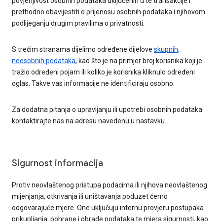
povjerljivost osobnih podataka uključenih u te transakcije i
prethodno obavijestiti o prijenosu osobnih podataka i njihovom
podlijeganju drugim pravilima o privatnosti.
S trećim stranama dijelimo određene dijelove
skupnih,
neosobnih podataka
, kao što je na primjer broj korisnika koji je
tražio određeni pojam ili koliko je korisnika kliknulo određeni
oglas. Takve vas informacije ne identificiraju osobno.
Za dodatna pitanja o upravljanju ili upotrebi osobnih podataka
kontaktirajte nas na adresu navedenu u nastavku.
Sigurnost informacija
Protiv neovlaštenog pristupa podacima ili njihova neovlaštenog
mijenjanja, otkrivanja ili uništavanja poduzet ćemo
odgovarajuće mjere. One uključuju internu provjeru postupaka
prikupljanja, pohrane i obrade podataka te mjera sigurnosti, kao