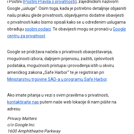
i Postini (
Postini Pravila o privatnosti
), zajedničkim nazivom
Google „usluge“. Osim toga, kada je potrebno detaljnije objasniti
našu praksu glede privatnosti, objavljujemo dodatne obavijesti
o privatnosti kako bismo opisali kako se u određenim uslugama
obrađuju
osobni podaci
. Te obavijesti mogu se pronaći u
Google
centru za privatnost
.
Google se pridržava načela o privatnosti obavještavanja,
mogućnosti izbora, daljnjem prijenosu, zaštiti, cjelovitosti
podataka, mogućnosti pristupa i provođenja istih u okviru
američkog zakona „Safe Harbor“ te je registriran pri
Ministarstvu trgovine SAD-a u programu Safe Harbor
.
Ako imate pitanja u vezi s ovim pravilima o privatnosti,
kontaktirajte nas
putem naše web lokacije ili nam pišite na
adresu
Privacy Matters
c/o Google Inc.
1600 Amphitheatre Parkway