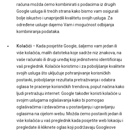
računa možda ćemo kombinirati s podacima iz drugih
Google usluga ili trećih strana kako bismo vam osigurali
bolje iskustvo i unaprijedili kvalitetu svojih usluga. Za
određene usluge dajemo Vam i mogućnost odbijanja
kombiniranja podataka.
Kolačići
– Kada posjetite Google, šaljemo vam jedan ili
više kolačića, malih datoteka koje sadrže niz znakova, na
vaše računalo ili drugi uređaj koji jedinstveno identificiraju
vaš preglednik. Kolačiće koristimo i za poboljšanje kvalitete
svojih usluga što uključuje pohranjivanje korisničkih
postavki, poboljšanje rezultata pretraživanja i odabira
oglasa te praćenje korisničkih trendova, poput načina kako
ljudi pretražuju internet. Google također koristi kolačiće u
svojim uslugama oglašavanja kako bi pomogao
oglašivačima i izdavačima u postavljanju i upravljanju
oglasima na cijelom webu. Možda ćemo postaviti jedan ili
više kolačića u vaš preglednik kada posjetite web lokaciju i
pregledate ili kliknete oglas koji podržavaju Googleove