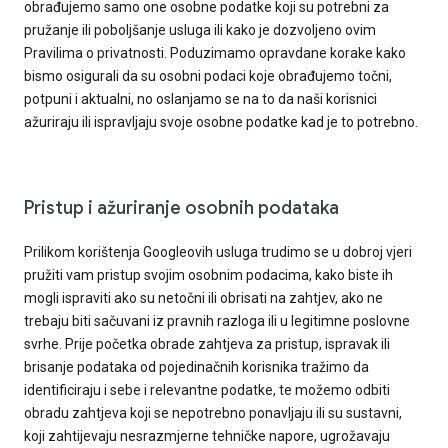
obrađujemo samo one osobne podatke koji su potrebni za
pružanje ili poboljšanje usluga ili kako je dozvoljeno ovim
Pravilima o privatnosti. Poduzimamo opravdane korake kako
bismo osigurali da su osobni podaci koje obrađujemo točni,
potpuni i aktualni, no oslanjamo se na to da naši korisnici
ažuriraju ili ispravljaju svoje osobne podatke kad je to potrebno.
Pristup i ažuriranje osobnih podataka
Prilikom korištenja Googleovih usluga trudimo se u dobroj vjeri
pružiti vam pristup svojim osobnim podacima, kako biste ih
mogli ispraviti ako su netočni ili obrisati na zahtjev, ako ne
trebaju biti sačuvani iz pravnih razloga ili u legitimne poslovne
svrhe. Prije početka obrade zahtjeva za pristup, ispravak ili
brisanje podataka od pojedinačnih korisnika tražimo da
identificiraju i sebe i relevantne podatke, te možemo odbiti
obradu zahtjeva koji se nepotrebno ponavljaju ili su sustavni,
koji zahtijevaju nesrazmjerne tehničke napore, ugrožavaju