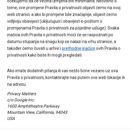
očekujemo da će većina izmjena biti minimalna. Neovisno o
tome, sve promjene Pravila o privatnosti objavit ćemo na ovoj
web stranici, a ako bi promjene bile značajnije, objavit ćemo
vidljiviju obavijest (uključujući i obavijest e-poštom o
promjenama Pravila o privatnosti za pojedine usluge). Svaka
inačica ovih Pravila o privatnosti moći će se raspoznati po
datumu stupanja na snagu koji se nalazi na vrhu stranice, a
također ćemo čuvati u arhivi i
prethodne inačice
ovih Pravila o
privatnosti kako biste ih mogli pregledati.
Ako imate dodatnih pitanja ili vas nešto brine vezano uz ova
Pravila o privatnosti, kontaktirajte nas putem ove web lokacije ili
na adresu
Privacy Matters
c/o Google Inc.
1600 Amphitheatre Parkway
Mountain View, California, 94043
USA