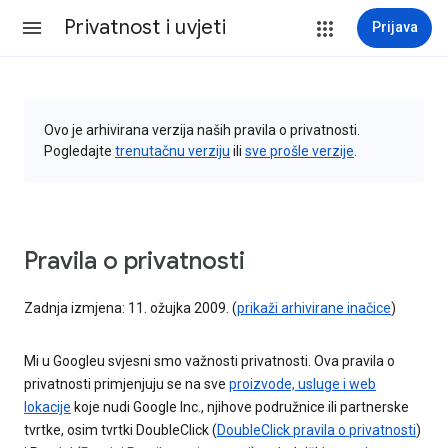
Privatnost i uvjeti
Prijava
Ovo je arhivirana verzija naših pravila o privatnosti.
Pogledajte
trenutačnu verziju
ili
sve prošle verzije
.
Pravila o privatnosti
Zadnja izmjena: 11. ožujka 2009. (
prikaži arhivirane inačice
)
Mi u Googleu svjesni smo važnosti privatnosti. Ova pravila o
privatnosti primjenjuju se na sve
proizvode, usluge i web
lokacije
koje nudi Google Inc., njihove podružnice ili partnerske
tvrtke, osim tvrtki DoubleClick (
DoubleClick pravila o privatnosti
)