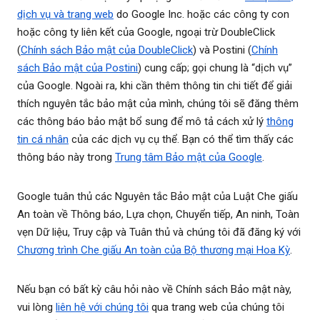
dịch vụ và trang web
do Google Inc. hoặc các công ty con
hoặc công ty liên kết của Google, ngoại trừ DoubleClick
(
Chính sách Bảo mật của DoubleClick
) và Postini (
Chính
sách Bảo mật của Postini
) cung cấp; gọi chung là “dịch vụ”
của Google. Ngoài ra, khi cần thêm thông tin chi tiết để giải
thích nguyên tắc bảo mật của mình, chúng tôi sẽ đăng thêm
các thông báo bảo mật bổ sung để mô tả cách xử lý
thông
tin cá nhân
của các dịch vụ cụ thể. Bạn có thể tìm thấy các
thông báo này trong
Trung tâm Bảo mật của Google
.
Google tuân thủ các Nguyên tắc Bảo mật của Luật Che giấu
An toàn về Thông báo, Lựa chọn, Chuyển tiếp, An ninh, Toàn
vẹn Dữ liệu, Truy cập và Tuân thủ và chúng tôi đã đăng ký với
Chương trình Che giấu An toàn của Bộ thương mại Hoa Kỳ
.
Nếu bạn có bất kỳ câu hỏi nào về Chính sách Bảo mật này,
vui lòng
liên hệ với chúng tôi
qua trang web của chúng tôi