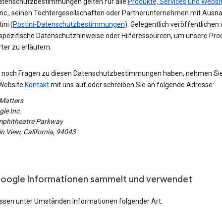
atenschutzbestimmungen gelten für alle
Produkte, Services und Websi
Inc., seinen Tochtergesellschaften oder Partnerunternehmen mit Aus
ini (
Postini-Datenschutzbestimmungen
). Gelegentlich veröffentlichen 
spezifische Datenschutzhinweise oder Hilferessourcen, um unsere Pro
erter zu erläutern.
ie noch Fragen zu diesen Datenschutzbestimmungen haben, nehmen Si
Website
Kontakt
mit uns auf oder schreiben Sie an folgende Adresse:
 Matters
le Inc.
phitheatre Parkway
 View, California, 94043
oogle Informationen sammelt und verwendet
assen unter Umständen Informationen folgender Art: