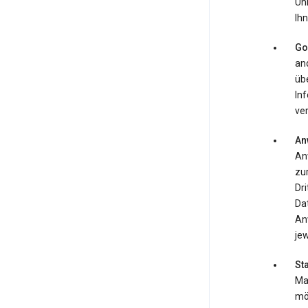
Uh
Ihn
Go
an
übe
In
ver
An
An
zur
Dr
Da
An
jew
St
Map
mö