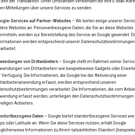
rzeit der Transaktion. Unter Umständen verwenden wir Ihre E-Mail-Adr
en Mitteilungen über unsere Services zu senden.
ogle-Services auf Partner-Websites
– Wir bieten einige unserer Servi
dere Websites an. Personenbezogene Daten, die Sie an diese Websites
rmitteln, werden zur Bereitstellung des Service an Google gesendet. D
formationen werden entsprechend unserer Datenschutzbestimmungen
arbeitet.
wendungen von Drittanbietern
– Google stellt im Rahmen seiner Servi
wendungen von Drittanbietern wie beispielsweise Gadgets oder Erweit
 Verfügung. Die Informationen, die Google bei der Aktivierung einer
ittanbieteranwendung erfasst, werden entsprechend unseren
tenschutzbestimmungen verarbeitet. Die Informationen, die vom Anbie
wendung erfasst werden, unterliegen den Datenschutzbestimmungen
eiligen Anbieters.
andortbezogene Daten
– Google bietet standortbezogene Services wie
s oder Latitude an. Wenn Sie diese Services nutzen, erhält Google
glicherweise Informationen zu Ihrem tatsächlichen Standort (beispiels