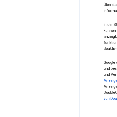
Über d
Informa
In der 
können I
anzeigt
funktio
deaktivi
Google 
und bes
und Ver
Anzeig
Anzeige
DoubleC
von Dou