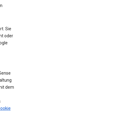
en
t. Sie
nt oder
ogle
Sense
altung
mit dem
s
ookie