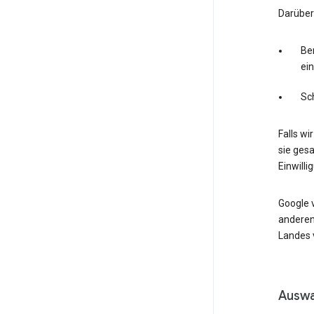
Darüber
Ber
ei
Sc
Falls wi
sie ges
Einwilli
Google 
anderen
Landes v
Auswa