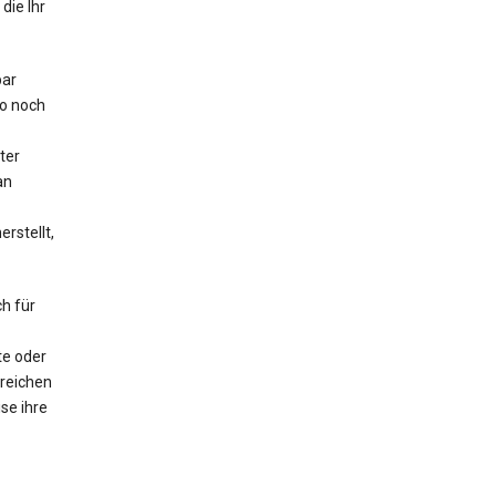
die Ihr
bar
o noch
ter
an
rstellt,
h für
te oder
lreichen
se ihre