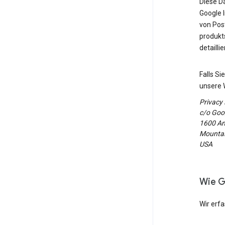
Diese D
Google 
von Post
produkt
detailli
Falls S
unsere 
Privacy
c/o Goog
1600 Am
Mountain
USA
Wie G
Wir erf