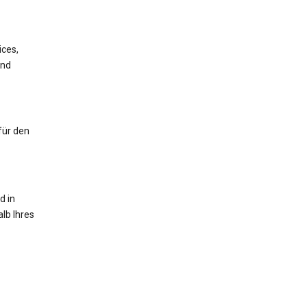
ices,
und
für den
d in
lb Ihres