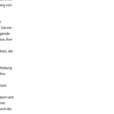
ung von
e
e Server
lgende
ce, Ihre
ies, die
tteilung
Ihre
tion
asst und
mmer
und die