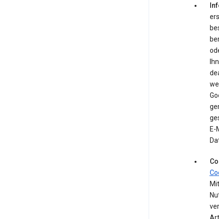
In
ers
be
be
ode
Ih
de
we
Go
ge
ges
E-M
Da
Co
Co
Mit
Nu
ve
Ar