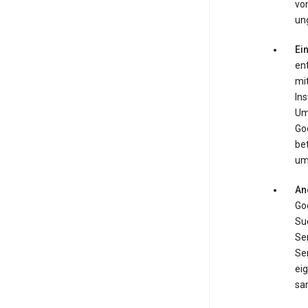
von
ung
Ei
en
mi
In
Ums
Go
be
um
An
Goo
Su
Ser
Se
ei
sa