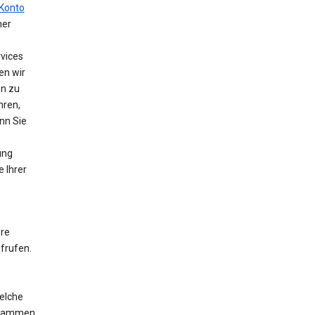
Konto
ner
vices
en wir
en zu
hren,
nn Sie
ung
e Ihrer
ere
frufen.
elche
ogrammen