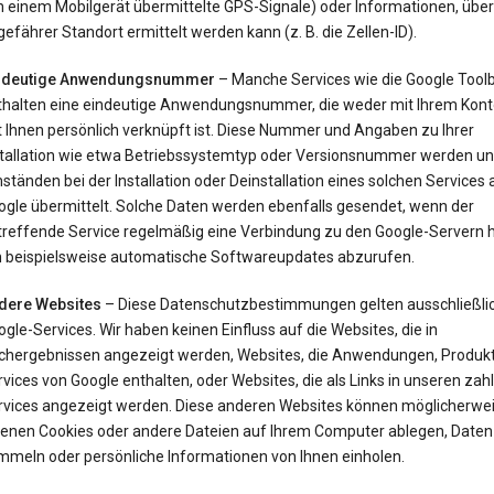
 einem Mobilgerät übermittelte GPS-Signale) oder Informationen, über 
efährer Standort ermittelt werden kann (z. B. die Zellen-ID).
ndeutige Anwendungsnummer
– Manche Services wie die Google Tool
thalten eine eindeutige Anwendungsnummer, die weder mit Ihrem Kont
t Ihnen persönlich verknüpft ist. Diese Nummer und Angaben zu Ihrer
stallation wie etwa Betriebssystemtyp oder Versionsnummer werden un
tänden bei der Installation oder Deinstallation eines solchen Services 
ogle übermittelt. Solche Daten werden ebenfalls gesendet, wenn der
treffende Service regelmäßig eine Verbindung zu den Google-Servern he
 beispielsweise automatische Softwareupdates abzurufen.
dere Websites
– Diese Datenschutzbestimmungen gelten ausschließlic
gle-Services. Wir haben keinen Einfluss auf die Websites, die in
chergebnissen angezeigt werden, Websites, die Anwendungen, Produk
vices von Google enthalten, oder Websites, die als Links in unseren zah
rvices angezeigt werden. Diese anderen Websites können möglicherwei
genen Cookies oder andere Dateien auf Ihrem Computer ablegen, Daten
mmeln oder persönliche Informationen von Ihnen einholen.