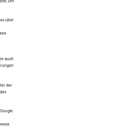
esse, um
ces über
iese
ces auch
erungen
ter der
 des
 Google
weise