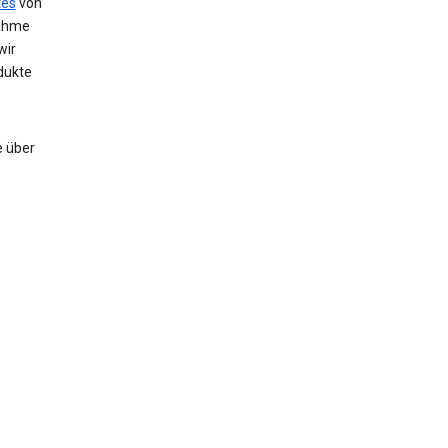
tes
von
nahme
wir
dukte
e über