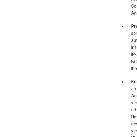
Co
An
Pr
so
au
Inf
IP-
Br
Ihr
Ko
an
An
ve
er
Um
ge
ver