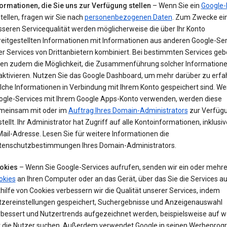
formationen, die Sie uns zur Verfügung stellen
– Wenn Sie ein
Google-
tellen, fragen wir Sie nach
personenbezogenen Daten
. Zum Zwecke ei
sseren Servicequalität werden möglicherweise die über Ihr Konto
reitgestellten Informationen mit Informationen aus anderen Google-Ser
r Services von Drittanbietern kombiniert. Bei bestimmten Services geb
nen zudem die Möglichkeit, die Zusammenführung solcher Information
aktivieren. Nutzen Sie das Google Dashboard, um mehr darüber zu erfa
lche Informationen in Verbindung mit Ihrem Konto gespeichert sind. We
ogle-Services mit Ihrem Google Apps-Konto verwenden, werden diese
meinsam mit oder im
Auftrag Ihres Domain-Administrators
zur Verfüg
tellt. Ihr Administrator hat Zugriff auf alle Kontoinformationen, inklusiv
ail-Adresse. Lesen Sie für weitere Informationen die
tenschutzbestimmungen Ihres Domain-Administrators.
okies
– Wenn Sie Google-Services aufrufen, senden wir ein oder mehr
okies
an Ihren Computer oder an das Gerät, über das Sie die Services au
hilfe von Cookies verbessern wir die Qualität unserer Services, indem
tzereinstellungen gespeichert, Suchergebnisse und Anzeigenauswahl
rbessert und Nutzertrends aufgezeichnet werden, beispielsweise auf w
t die Nutzer suchen. Außerdem verwendet Google in seinen Werbepr