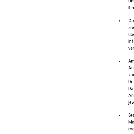
Uh
Ihn
Go
an
übe
In
ver
An
An
zur
Dr
Da
An
jew
St
Map
mö