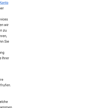
Konto
ner
vices
en wir
en zu
hren,
nn Sie
ung
e Ihrer
ere
frufen.
elche
ogrammen