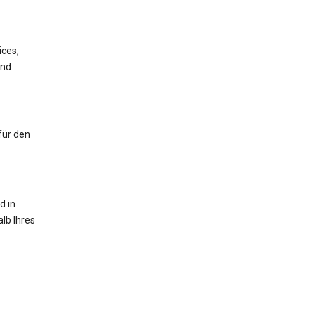
ices,
und
für den
d in
lb Ihres