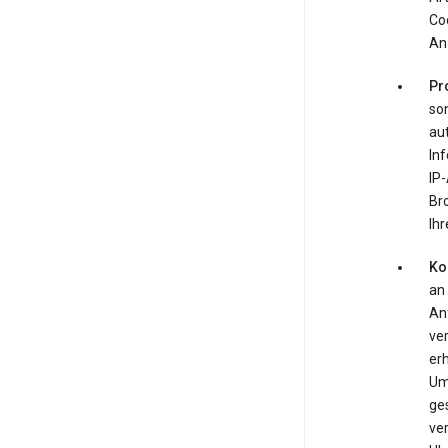
Co
An
Pr
so
au
Inf
IP-
Br
Ihr
Ko
an
An
ve
er
Um
ge
ver