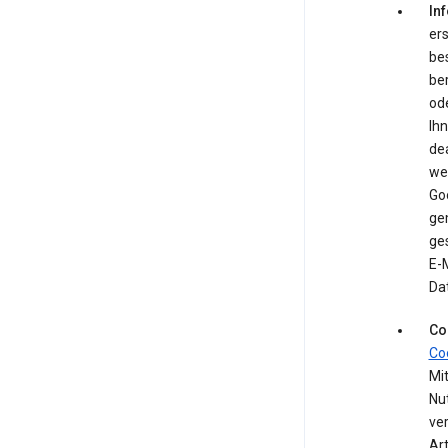
In
ers
be
be
ode
Ih
de
we
Go
ge
ges
E-M
Da
Co
Co
Mit
Nu
ve
Ar