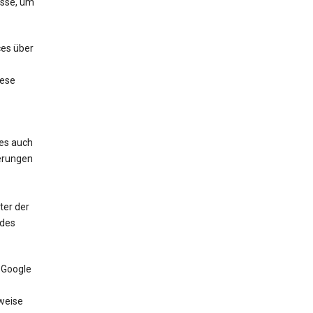
esse, um
ces über
iese
ces auch
erungen
ter der
 des
 Google
weise