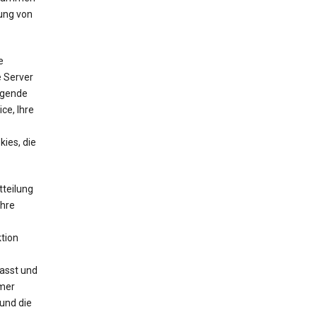
ung von
e
e Server
lgende
ce, Ihre
ies, die
tteilung
Ihre
tion
asst und
mmer
und die