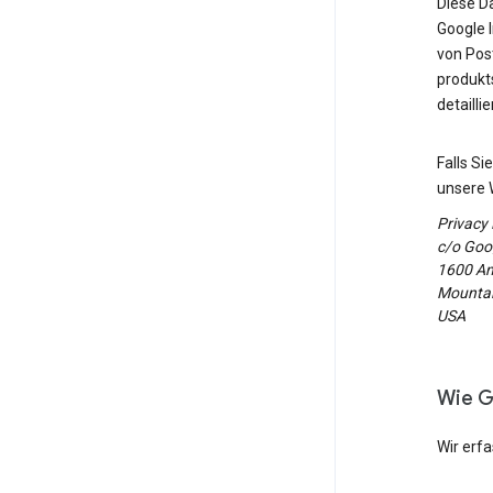
Diese D
Google 
von Post
produkt
detailli
Falls S
unsere 
Privacy
c/o Goog
1600 Am
Mountain
USA
Wie G
Wir erf