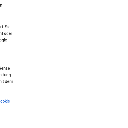
en
t. Sie
nt oder
ogle
Sense
altung
mit dem
s
ookie