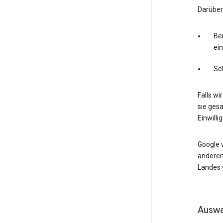
Darüber
Ber
ei
Sc
Falls wi
sie ges
Einwilli
Google 
anderen
Landes v
Auswa