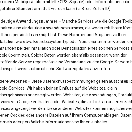
 einem Mobilgerät übermittelte GPS-Signale) oder Informationen, über 
efährer Standort ermittelt werden kann (z. B. die Zellen-ID).
ndeutige Anwendungsnummer
– Manche Services wie die Google Tool
thalten eine eindeutige Anwendungsnummer, die weder mit Ihrem Kont
t Ihnen persönlich verknüpft ist. Diese Nummer und Angaben zu Ihrer
stallation wie etwa Betriebssystemtyp oder Versionsnummer werden un
tänden bei der Installation oder Deinstallation eines solchen Services 
ogle übermittelt. Solche Daten werden ebenfalls gesendet, wenn der
treffende Service regelmäßig eine Verbindung zu den Google-Servern he
 beispielsweise automatische Softwareupdates abzurufen.
dere Websites
– Diese Datenschutzbestimmungen gelten ausschließlic
gle-Services. Wir haben keinen Einfluss auf die Websites, die in
chergebnissen angezeigt werden, Websites, die Anwendungen, Produk
vices von Google enthalten, oder Websites, die als Links in unseren zah
rvices angezeigt werden. Diese anderen Websites können möglicherwei
genen Cookies oder andere Dateien auf Ihrem Computer ablegen, Daten
mmeln oder persönliche Informationen von Ihnen einholen.