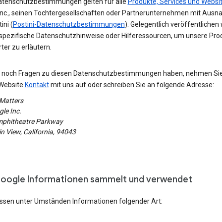
atenschutzbestimmungen gelten für alle
Produkte, Services und Websi
Inc., seinen Tochtergesellschaften oder Partnerunternehmen mit Aus
ini (
Postini-Datenschutzbestimmungen
). Gelegentlich veröffentlichen 
spezifische Datenschutzhinweise oder Hilferessourcen, um unsere Pro
erter zu erläutern.
ie noch Fragen zu diesen Datenschutzbestimmungen haben, nehmen Si
Website
Kontakt
mit uns auf oder schreiben Sie an folgende Adresse:
 Matters
le Inc.
phitheatre Parkway
 View, California, 94043
oogle Informationen sammelt und verwendet
assen unter Umständen Informationen folgender Art: