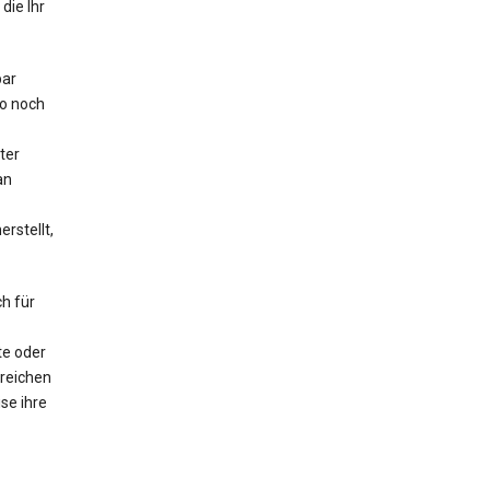
die Ihr
bar
o noch
ter
an
rstellt,
h für
te oder
lreichen
se ihre