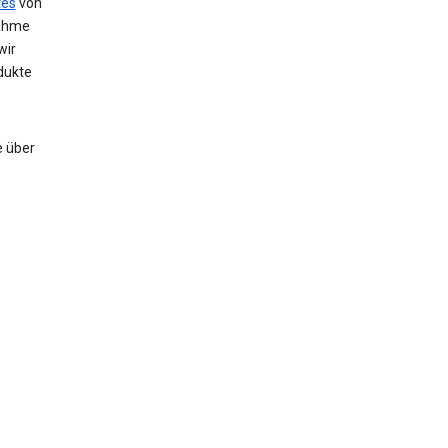
tes
von
nahme
wir
dukte
e über