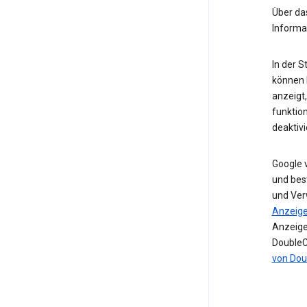
Über d
Informa
In der 
können I
anzeigt
funktio
deaktivi
Google 
und bes
und Ver
Anzeig
Anzeige
DoubleC
von Dou