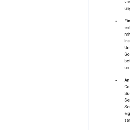
von
ung
Ei
en
mi
In
Ums
Go
be
um
An
Goo
Su
Ser
Se
ei
sa