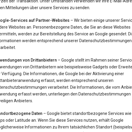
rzeit der Transaktion. Unter Umständen verwenden wir Ihre E-Mail-Adr
en Mitteilungen über unsere Services zu senden.
ogle-Services auf Partner-Websites
– Wir bieten einige unserer Servi
dere Websites an. Personenbezogene Daten, die Sie an diese Websites
rmitteln, werden zur Bereitstellung des Service an Google gesendet. D
formationen werden entsprechend unserer Datenschutzbestimmungen
arbeitet.
wendungen von Drittanbietern
– Google stellt im Rahmen seiner Servi
wendungen von Drittanbietern wie beispielsweise Gadgets oder Erweit
 Verfügung. Die Informationen, die Google bei der Aktivierung einer
ittanbieteranwendung erfasst, werden entsprechend unseren
tenschutzbestimmungen verarbeitet. Die Informationen, die vom Anbie
wendung erfasst werden, unterliegen den Datenschutzbestimmungen
eiligen Anbieters.
andortbezogene Daten
– Google bietet standortbezogene Services wie
s oder Latitude an. Wenn Sie diese Services nutzen, erhält Google
glicherweise Informationen zu Ihrem tatsächlichen Standort (beispiels