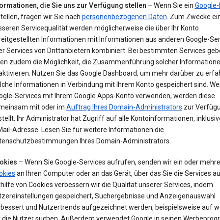
formationen, die Sie uns zur Verfügung stellen
– Wenn Sie ein
Google-
tellen, fragen wir Sie nach
personenbezogenen Daten
. Zum Zwecke ei
sseren Servicequalität werden möglicherweise die über Ihr Konto
reitgestellten Informationen mit Informationen aus anderen Google-Ser
r Services von Drittanbietern kombiniert. Bei bestimmten Services geb
nen zudem die Möglichkeit, die Zusammenführung solcher Information
aktivieren. Nutzen Sie das Google Dashboard, um mehr darüber zu erfa
lche Informationen in Verbindung mit Ihrem Konto gespeichert sind. We
ogle-Services mit Ihrem Google Apps-Konto verwenden, werden diese
meinsam mit oder im
Auftrag Ihres Domain-Administrators
zur Verfüg
tellt. Ihr Administrator hat Zugriff auf alle Kontoinformationen, inklusiv
ail-Adresse. Lesen Sie für weitere Informationen die
tenschutzbestimmungen Ihres Domain-Administrators.
okies
– Wenn Sie Google-Services aufrufen, senden wir ein oder mehr
okies
an Ihren Computer oder an das Gerät, über das Sie die Services au
hilfe von Cookies verbessern wir die Qualität unserer Services, indem
tzereinstellungen gespeichert, Suchergebnisse und Anzeigenauswahl
rbessert und Nutzertrends aufgezeichnet werden, beispielsweise auf w
t die Nutzer suchen. Außerdem verwendet Google in seinen Werbepr