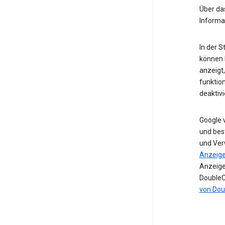
Über d
Informa
In der 
können I
anzeigt
funktio
deaktivi
Google 
und bes
und Ver
Anzeig
Anzeige
DoubleC
von Dou