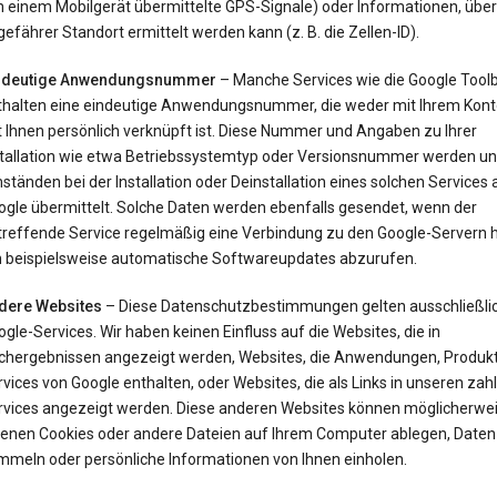
 einem Mobilgerät übermittelte GPS-Signale) oder Informationen, über 
efährer Standort ermittelt werden kann (z. B. die Zellen-ID).
ndeutige Anwendungsnummer
– Manche Services wie die Google Tool
thalten eine eindeutige Anwendungsnummer, die weder mit Ihrem Kont
t Ihnen persönlich verknüpft ist. Diese Nummer und Angaben zu Ihrer
stallation wie etwa Betriebssystemtyp oder Versionsnummer werden un
tänden bei der Installation oder Deinstallation eines solchen Services 
ogle übermittelt. Solche Daten werden ebenfalls gesendet, wenn der
treffende Service regelmäßig eine Verbindung zu den Google-Servern he
 beispielsweise automatische Softwareupdates abzurufen.
dere Websites
– Diese Datenschutzbestimmungen gelten ausschließlic
gle-Services. Wir haben keinen Einfluss auf die Websites, die in
chergebnissen angezeigt werden, Websites, die Anwendungen, Produk
vices von Google enthalten, oder Websites, die als Links in unseren zah
rvices angezeigt werden. Diese anderen Websites können möglicherwei
genen Cookies oder andere Dateien auf Ihrem Computer ablegen, Daten
mmeln oder persönliche Informationen von Ihnen einholen.