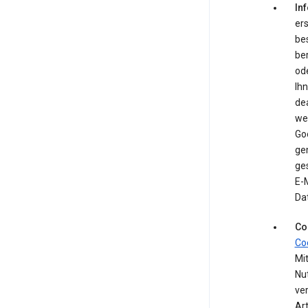
In
ers
be
be
ode
Ih
de
we
Go
ge
ges
E-M
Da
Co
Co
Mit
Nu
ve
Ar