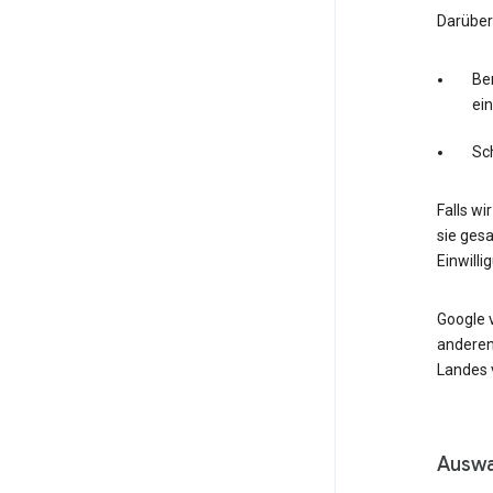
Darüber
Ber
ei
Sc
Falls wi
sie ges
Einwilli
Google 
anderen
Landes v
Auswa