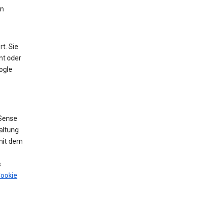
en
t. Sie
nt oder
ogle
Sense
altung
mit dem
s
ookie