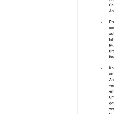
Co
An
Pr
so
au
Inf
IP-
Br
Ihr
Ko
an
An
ve
er
Um
ge
ver