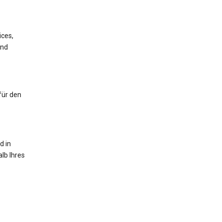
ices,
und
für den
d in
lb Ihres