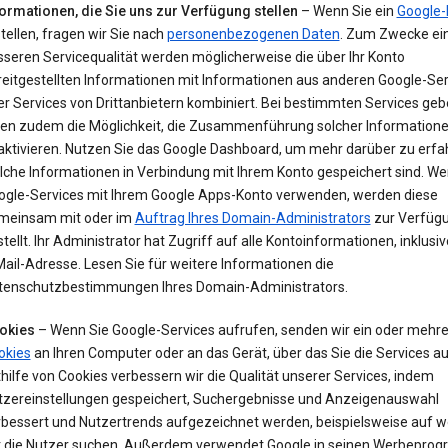
formationen, die Sie uns zur Verfügung stellen
– Wenn Sie ein
Google-
tellen, fragen wir Sie nach
personenbezogenen Daten
. Zum Zwecke ei
sseren Servicequalität werden möglicherweise die über Ihr Konto
reitgestellten Informationen mit Informationen aus anderen Google-Ser
r Services von Drittanbietern kombiniert. Bei bestimmten Services geb
nen zudem die Möglichkeit, die Zusammenführung solcher Information
aktivieren. Nutzen Sie das Google Dashboard, um mehr darüber zu erfa
lche Informationen in Verbindung mit Ihrem Konto gespeichert sind. We
ogle-Services mit Ihrem Google Apps-Konto verwenden, werden diese
meinsam mit oder im
Auftrag Ihres Domain-Administrators
zur Verfüg
tellt. Ihr Administrator hat Zugriff auf alle Kontoinformationen, inklusiv
ail-Adresse. Lesen Sie für weitere Informationen die
tenschutzbestimmungen Ihres Domain-Administrators.
okies
– Wenn Sie Google-Services aufrufen, senden wir ein oder mehr
okies
an Ihren Computer oder an das Gerät, über das Sie die Services au
hilfe von Cookies verbessern wir die Qualität unserer Services, indem
tzereinstellungen gespeichert, Suchergebnisse und Anzeigenauswahl
rbessert und Nutzertrends aufgezeichnet werden, beispielsweise auf w
t die Nutzer suchen. Außerdem verwendet Google in seinen Werbepr