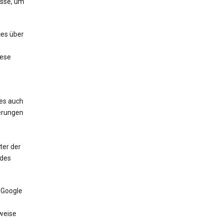
esse, um
ces über
iese
ces auch
erungen
ter der
 des
 Google
weise