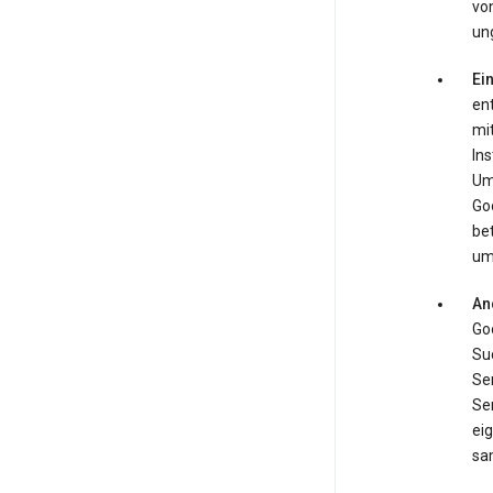
von
ung
Ei
en
mi
In
Ums
Go
be
um
An
Goo
Su
Ser
Se
ei
sa