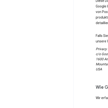
Diese D
Google 
von Post
produkt
detailli
Falls S
unsere 
Privacy
c/o Goog
1600 Am
Mountain
USA
Wie G
Wir erf