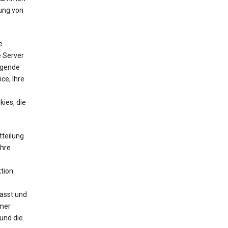
ung von
e
e Server
lgende
ce, Ihre
ies, die
tteilung
Ihre
tion
asst und
mmer
und die