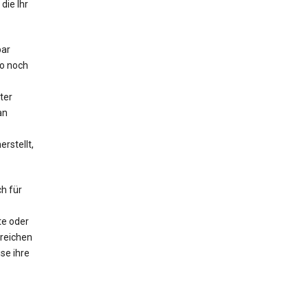
die Ihr
bar
o noch
ter
an
rstellt,
h für
te oder
lreichen
se ihre