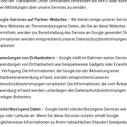
rzeit der Transaktion. Unter Umständen verwenden wir Ihre E-Mail-Adr
en Mitteilungen über unsere Services zu senden.
ogle-Services auf Partner-Websites
– Wir bieten einige unserer Servi
dere Websites an. Personenbezogene Daten, die Sie an diese Websites
rmitteln, werden zur Bereitstellung des Service an Google gesendet. D
formationen werden entsprechend unserer Datenschutzbestimmungen
arbeitet.
wendungen von Drittanbietern
– Google stellt im Rahmen seiner Servi
wendungen von Drittanbietern wie beispielsweise Gadgets oder Erweit
 Verfügung. Die Informationen, die Google bei der Aktivierung einer
ittanbieteranwendung erfasst, werden entsprechend unseren
tenschutzbestimmungen verarbeitet. Die Informationen, die vom Anbie
wendung erfasst werden, unterliegen den Datenschutzbestimmungen
eiligen Anbieters.
andortbezogene Daten
– Google bietet standortbezogene Services wie
s oder Latitude an. Wenn Sie diese Services nutzen, erhält Google
glicherweise Informationen zu Ihrem tatsächlichen Standort (beispiels