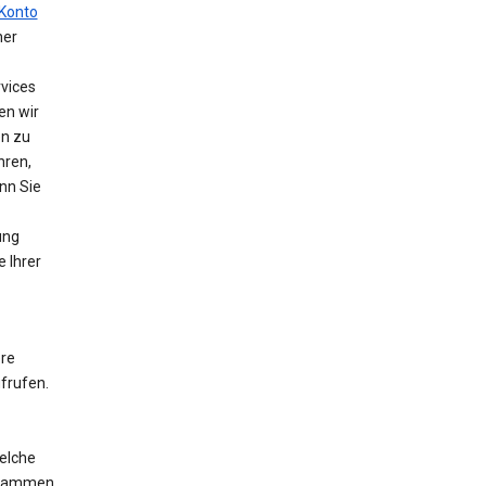
Konto
ner
vices
en wir
en zu
hren,
nn Sie
ung
e Ihrer
ere
frufen.
elche
ogrammen