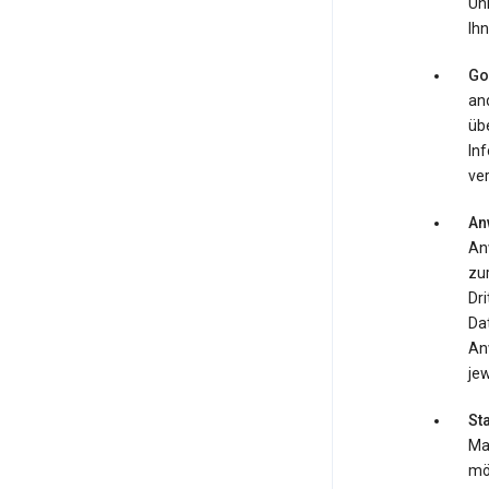
Uh
Ihn
Go
an
übe
In
ver
An
An
zur
Dr
Da
An
jew
St
Map
mö