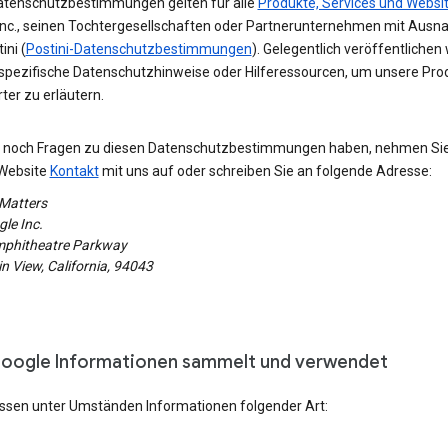
atenschutzbestimmungen gelten für alle
Produkte, Services und Websi
Inc., seinen Tochtergesellschaften oder Partnerunternehmen mit Aus
ini (
Postini-Datenschutzbestimmungen
). Gelegentlich veröffentlichen 
spezifische Datenschutzhinweise oder Hilferessourcen, um unsere Pro
erter zu erläutern.
ie noch Fragen zu diesen Datenschutzbestimmungen haben, nehmen Si
Website
Kontakt
mit uns auf oder schreiben Sie an folgende Adresse:
 Matters
le Inc.
phitheatre Parkway
 View, California, 94043
oogle Informationen sammelt und verwendet
assen unter Umständen Informationen folgender Art: