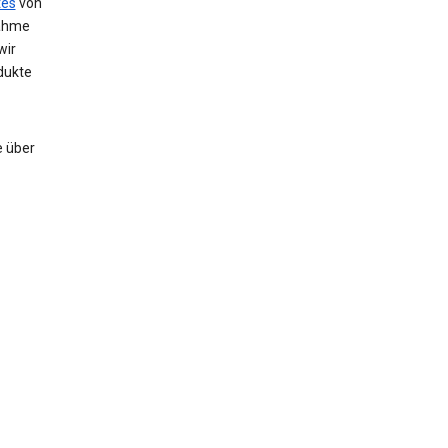
tes
von
nahme
wir
dukte
e über