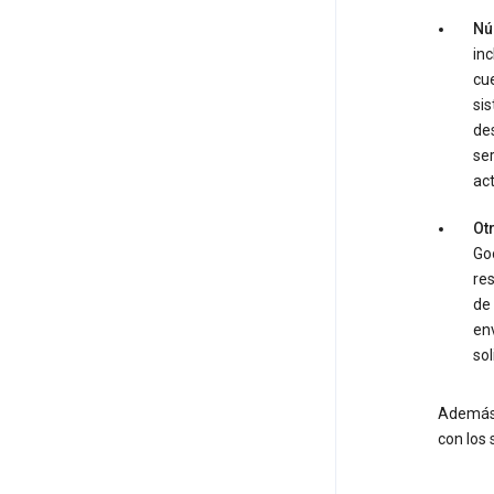
Nú
inc
cue
sis
des
ser
act
Otr
Goo
res
de 
env
sol
Además d
con los 