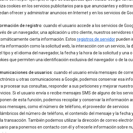
liza cookies en los servicios publicitarios para que anunciantes y editore
dan ofrecer y administrar anuncios en Internet y en los servicios de Go
formación de registro
: cuando el usuario accede a los servicios de Goog
vés de un navegador, una aplicación u otro cliente, nuestros servidores 
tomáticamente cierta información. Estos
registros de servidor
pueden in
rta información como la solicitud web, la interacción con un servicio, la 
 el tipo y el idioma del navegador, la fecha y la hora de la solicitud y una o
kies que permiten una identificación exclusiva del navegador o de la cu
municaciones de usuarios
: cuando el usuario envía mensajes de corr
ectrónico u otras comunicaciones a Google, podemos conservar esa inf
a procesar sus consultas, responder a sus peticiones y mejorar nuestr
vicios. Si el usuario envía o recibe mensajes SMS de alguno de los servi
ponen de esta función, podemos recopilar y conservar la información 
sos mensajes, como el número de teléfono, el proveedor de servicios
lámbricos del número de teléfono, el contenido del mensaje y la fecha y
la transacción. También podemos utilizar la dirección de correo electrón
ario para ponernos en contacto con él y ofrecerle información sobre n