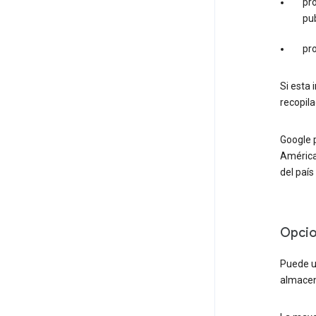
pro
pub
pro
Si esta 
recopila
Google p
América 
del país
Opci
Puede ut
almacen