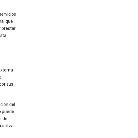
servicios
nal que
r prestar
esta
externa
a
por sus
ción del
le puede
s de
utilizar