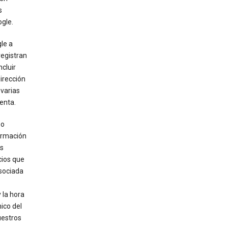
s
ogle.
le a
registran
cluir
dirección
 varias
enta.
eo
ormación
os
cios que
asociada
 la hora
ico del
uestros