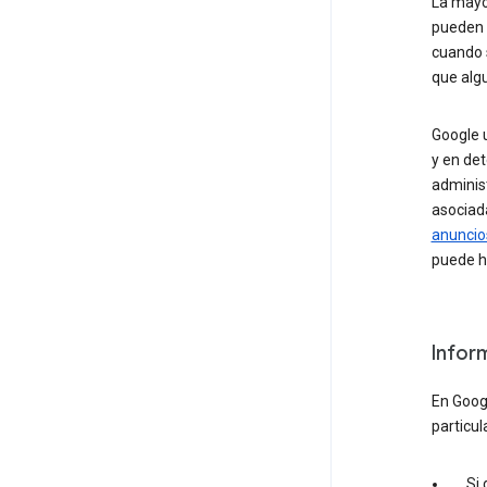
La mayo
pueden v
cuando s
que alg
Google u
y en det
administ
asociada
anuncio
puede ha
Infor
En Goog
particul
Si