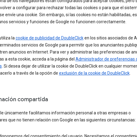
ría de los navegadores están configurados para aceptar cookies, pero 
olver a configurar para rechazar todas las cookies o para que el siste
e envíe una cookie. Sin embargo, si las cookies no están habilitadas, es
unos servicios y funciones de Google no funcionen correctamente.
tiliza la
cookie de publicidad de DoubleClick
en los sitios asociados de
erminados servicios de Google para permitir que los anunciantes publiq
ren anuncios en Internet. Para ver y administrar las preferencias de an
s a esta cookie, acceda a la página del
Administrador de preferencias 
s
. Si desea dejar de utilizar la cookie de DoubleClick en cualquier mome
cerlo a través de la opción de
exclusión de la cookie de DoubleClick
.
mación compartida
le únicamente facilitamos información personal a otras empresas o
ares que no tienen relación con Google en las siguientes circunstancias:
 disponemos del consentimiento del usuario. Necesitamos el consentimi