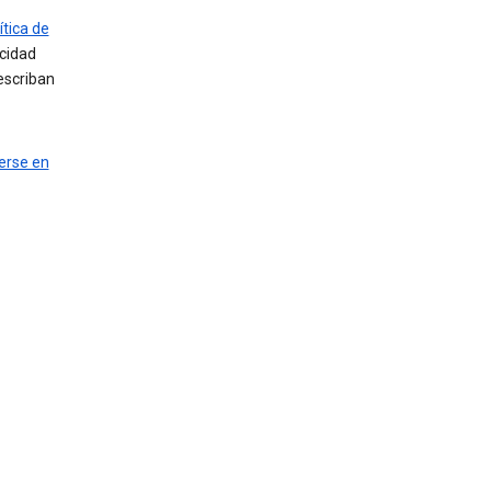
ítica de
acidad
escriban
erse en