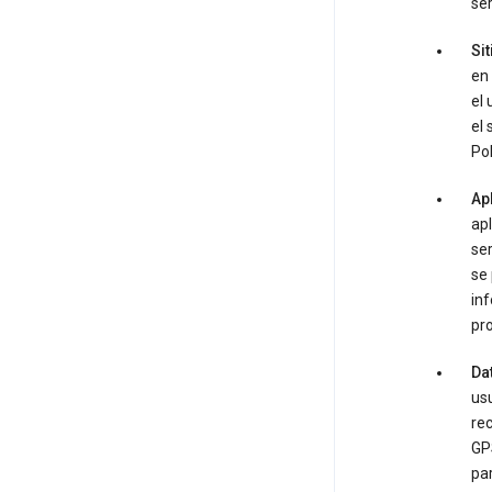
ser
Sit
en 
el 
el 
Pol
Ap
apl
ser
se 
inf
pro
Da
usu
rec
GPS
par