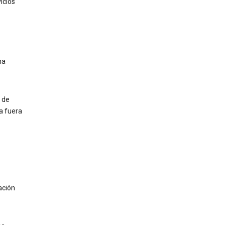
icios
ha
 de
a fuera
ación