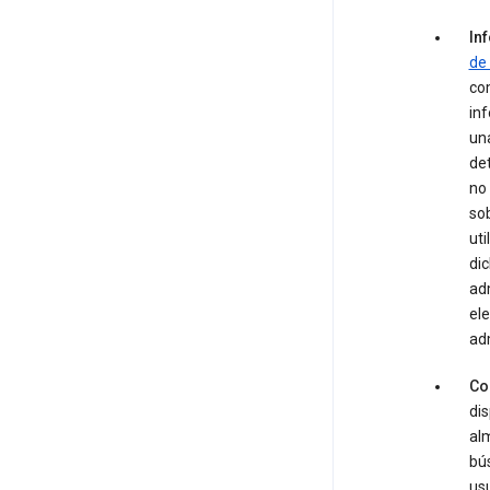
In
de
com
inf
una
det
no
sob
uti
dic
adm
ele
ad
Co
dis
alm
bús
usu