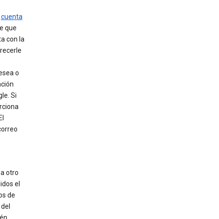
a
cuenta
le que
a con la
recerle
desea o
ación
le. Si
rciona
El
correo
a otro
idos el
os de
 del
ién