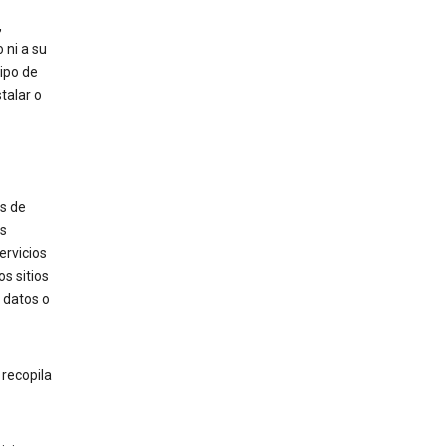
,
 ni a su
tipo de
talar o
os de
os
ervicios
os sitios
n datos o
 recopila