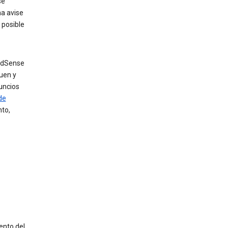
se
ma avise
 posible
 AdSense
uen y
uncios
de
nto,
ento del