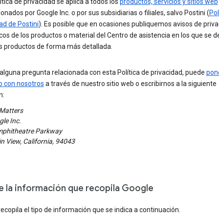
ítica de privacidad se aplica a todos los
productos, servicios y sitios web
onados por Google Inc. o por sus subsidiarias o filiales, salvo Postini (
Pol
ad de Postini
). Es posible que en ocasiones publiquemos avisos de priv
cos de los productos o material del Centro de asistencia en los que se d
s productos de forma más detallada.
 alguna pregunta relacionada con esta Política de privacidad, puede
pon
o con nosotros
a través de nuestro sitio web o escribirnos a la siguiente
n:
 Matters
le Inc.
phitheatre Parkway
 View, California, 94043
e la información que recopila Google
ecopila el tipo de información que se indica a continuación.