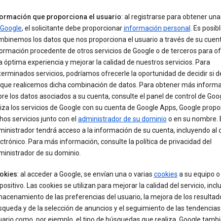
formación que proporciona el usuario
: al registrarse para obtener un
 Google
, el solicitante debe proporcionar
información personal
. Es posib
binemos los datos que nos proporciona el usuario a través de su cuent
ormación procedente de otros servicios de Google o de terceros para of
 óptima experiencia y mejorar la calidad de nuestros servicios. Para
erminados servicios, podríamos ofrecerle la oportunidad de decidir si 
 que realicemos dicha combinación de datos. Para obtener más inform
re los datos asociados a su cuenta, consulte el panel de control de Goog
liza los servicios de Google con su cuenta de Google Apps, Google propo
hos servicios junto con el
administrador de su dominio
o en su nombre. 
inistrador tendrá acceso a la información de su cuenta, incluyendo al 
ctrónico. Para más información, consulte la política de privacidad del
ministrador de su dominio.
okies
: al acceder a Google, se envían una o varias
cookies
a su equipo o 
positivo. Las cookies se utilizan para mejorar la calidad del servicio, inclu
acenamiento de las preferencias del usuario, la mejora de los resultad
queda y de la selección de anuncios y el seguimiento de las tendencias
ario como, por ejemplo, el tipo de búsquedas que realiza. Google tamb