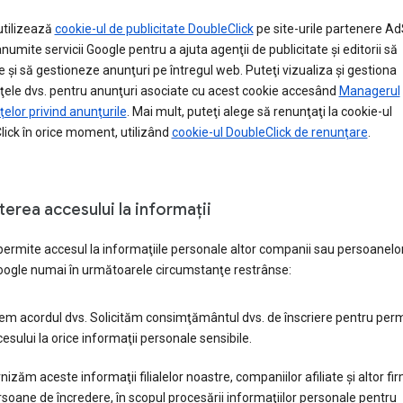
utilizează
cookie-ul de publicitate DoubleClick
pe site-urile partenere Ad
numite servicii Google pentru a ajuta agenţii de publicitate şi editorii să
 şi să gestioneze anunţuri pe întregul web. Puteţi vizualiza şi gestiona
ţele dvs. pentru anunţuri asociate cu acest cookie accesând
Managerul
ţelor privind anunţurile
. Mai mult, puteţi alege să renunţaţi la cookie-ul
ick în orice moment, utilizând
cookie-ul DoubleClick de renunţare
.
erea accesului la informaţii
ermite accesul la informaţiile personale altor companii sau persoanelor
oogle numai în următoarele circumstanţe restrânse:
em acordul dvs. Solicităm consimţământul dvs. de înscriere pentru per
esului la orice informaţii personale sensibile.
nizăm aceste informaţii filialelor noastre, companiilor afiliate şi altor f
soane de încredere, în scopul procesării informaţiilor personale pentru