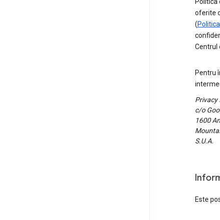
Politica
oferite 
(
Politic
confiden
Centrul 
Pentru î
intermed
Privacy
c/o Goog
1600 Am
Mountain
S.U.A.
Inform
Este pos