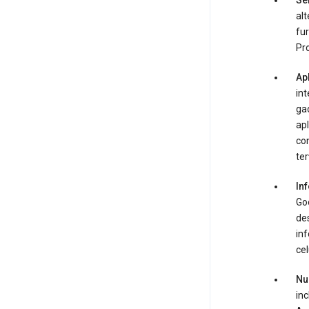
Ser
alt
fur
Pro
Apl
int
gad
apl
con
ter
Inf
Goo
des
inf
cel
Nu
inc