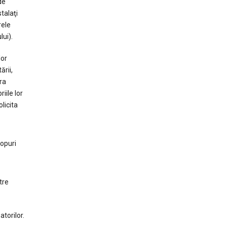
de
talaţi
rele
ui).
lor
ării,
ra
iile lor
licita
copuri
tre
atorilor.