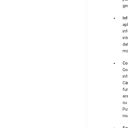
ges
Inf
apl
inf
int
dat
mod
Com
Goo
inf
Cân
fun
ace
cu 
Put
noa