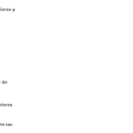
Sense şi
 din
miterea
irme sau