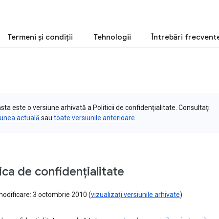
Termeni şi condiţii
Tehnologii
Întrebări frecvent
ta este o versiune arhivată a Politicii de confidenţialitate. Consultaţi
iunea actuală
sau
toate versiunile anterioare
.
tica de confidenţialitate
odificare: 3 octombrie 2010 (
vizualizaţi versiunile arhivate
)