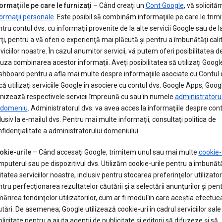
ormaţiile pe care le furnizaţi
– Când creaţi un
Cont Google
, vă solicită
ormaţii personale
. Este posibil să combinăm informaţiile pe care le trimi
tru contul dvs. cu informaţii provenite de la alte servicii Google sau de l
ţi, pentru a vă oferi o experienţă mai plăcută şi pentru a îmbunătăţi cali
viciilor noastre. În cazul anumitor servicii, vă putem oferi posibilitatea d
uza combinarea acestor informaţii. Aveţi posibilitatea să utilizaţi Googl
hboard pentru a afla mai multe despre informaţiile asociate cu Contul 
ă utilizaţi serviciile Google în asociere cu contul dvs. Google Apps, Goog
nizează respectivele servicii împreună cu sau în numele
administratorul
 domeniu
. Administratorul dvs. va avea acces la informaţiile despre cont
lusiv la e-mailul dvs. Pentru mai multe informaţii, consultaţi politica de
fidenţialitate a administratorului domeniului.
okie-urile
– Când accesaţi Google, trimitem unul sau mai multe
cookie-
puterul sau pe dispozitivul dvs. Utilizăm cookie-urile pentru a îmbunătă
itatea serviciilor noastre, inclusiv pentru stocarea preferinţelor utilizatori
tru perfecţionarea rezultatelor căutării şi a selectării anunţurilor şi pen
ărirea tendinţelor utilizatorilor, cum ar fi modul în care aceştia efectu
tări. De asemenea, Google utilizează cookie-uri în cadrul serviciilor sale
licitate pentru a ajuta agenţii de publicitate şi editorii să difuzeze şi să