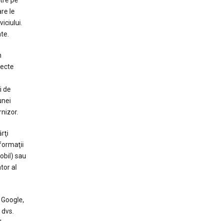
tre pe
re le
iciului.
te.
n
iecte
i de
unei
rnizor.
rţi
nformaţii
obil) sau
tor al
 Google,
 dvs.