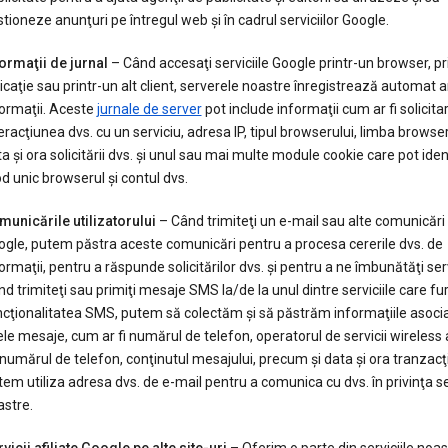
tioneze anunţuri pe întregul web şi în cadrul serviciilor Google.
ormaţii de jurnal
– Când accesaţi serviciile Google printr-un browser, pr
icaţie sau printr-un alt client, serverele noastre înregistrează automat
ormaţii. Aceste
jurnale de server
pot include informaţii cum ar fi solicit
eracţiunea dvs. cu un serviciu, adresa IP, tipul browserului, limba browser
a şi ora solicitării dvs. şi unul sau mai multe module cookie care pot ident
 unic browserul şi contul dvs.
unicările utilizatorului
– Când trimiteţi un e-mail sau alte comunicări
gle, putem păstra aceste comunicări pentru a procesa cererile dvs. de
ormaţii, pentru a răspunde solicitărilor dvs. şi pentru a ne îmbunătăţi serv
d trimiteţi sau primiţi mesaje SMS la/de la unul dintre serviciile care f
cţionalitatea SMS, putem să colectăm şi să păstrăm informaţiile asoci
le mesaje, cum ar fi numărul de telefon, operatorul de servicii wireless 
numărul de telefon, conţinutul mesajului, precum şi data şi ora tranzacţi
em utiliza adresa dvs. de e-mail pentru a comunica cu dvs. în privinţa ser
stre.