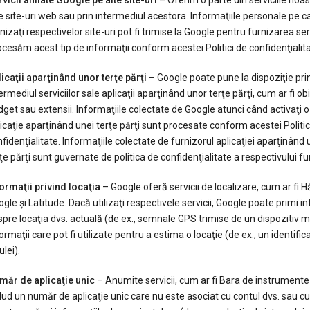
vicii afiliate Google pe alte site-uri
– Oferim o parte din serviciile noas
e site-uri web sau prin intermediul acestora. Informaţiile personale pe ca
nizaţi respectivelor site-uri pot fi trimise la Google pentru furnizarea serv
cesăm acest tip de informaţii conform acestei Politici de confidenţialita
icaţii aparţinând unor terţe părţi
– Google poate pune la dispoziţie pri
ermediul serviciilor sale aplicaţii aparţinând unor terţe părţi, cum ar fi ob
get sau extensii. Informaţiile colectate de Google atunci când activaţi o
icaţie aparţinând unei terţe părţi sunt procesate conform acestei Politic
fidenţialitate. Informaţiile colectate de furnizorul aplicaţiei aparţinând 
ţe părţi sunt guvernate de politica de confidenţialitate a respectivului fu
ormaţii privind locaţia
– Google oferă servicii de localizare, cum ar fi Hă
gle şi Latitude. Dacă utilizaţi respectivele servicii, Google poate primi i
pre locaţia dvs. actuală (de ex., semnale GPS trimise de un dispozitiv m
ormaţii care pot fi utilizate pentru a estima o locaţie (de ex., un identifica
ulei).
măr de aplicaţie unic
– Anumite servicii, cum ar fi Bara de instrumente
lud un număr de aplicaţie unic care nu este asociat cu contul dvs. sau cu