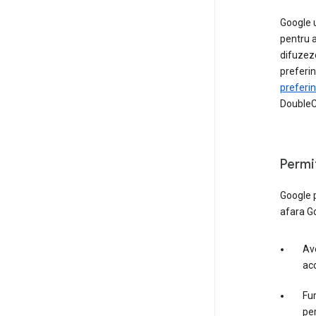
Google 
pentru a
difuzeze
preferin
preferin
DoubleCl
Permit
Google p
afara G
Av
acc
Fur
per