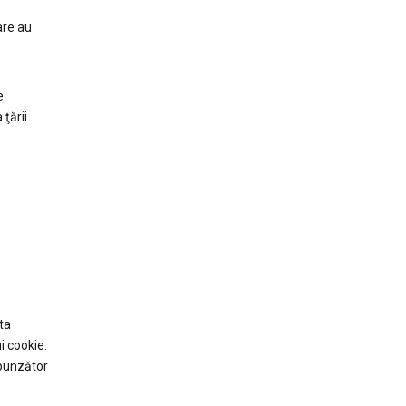
are au
e
 ţării
ta
i cookie.
spunzător