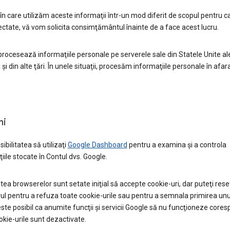
 în care utilizăm aceste informaţii într-un mod diferit de scopul pentru c
ectate, vă vom solicita consimţământul înainte de a face acest lucru.
rocesează informaţiile personale pe serverele sale din Statele Unite al
 şi din alte ţări. În unele situaţii, procesăm informaţiile personale în afara
ni
ibilitatea să utilizaţi
Google Dashboard
pentru a examina şi a controla
iile stocate în Contul dvs. Google.
tea browserelor sunt setate iniţial să accepte cookie-uri, dar puteţi rese
l pentru a refuza toate cookie-urile sau pentru a semnala primirea unu
este posibil ca anumite funcţii şi servicii Google să nu funcţioneze core
kie-urile sunt dezactivate.