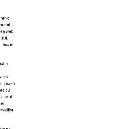
intr-o
 anumite
area web,
ului,
ifica în
 către
iciile.
urnizează
ate cu
asociat
ei.
viciilor