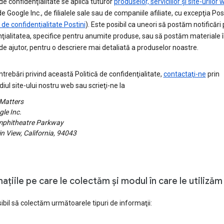
 de confidenţialitate se aplică tuturor
produselor, serviciilor şi site-urilor
de Google Inc., de filialele sale sau de companiile afiliate, cu excepţia Pos
a de confidenţialitate Postini
). Este posibil ca uneori să postăm notificări 
ţialitatea, specifice pentru anumite produse, sau să postăm materiale 
de ajutor, pentru o descriere mai detaliată a produselor noastre.
ntrebări privind această Politică de confidenţialitate,
contactaţi-ne
prin
iul site-ului nostru web sau scrieţi-ne la
 Matters
le Inc.
phitheatre Parkway
 View, California, 94043
aţiile pe care le colectăm şi modul în care le utilizăm
ibil să colectăm următoarele tipuri de informaţii: