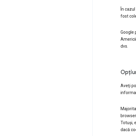
În cazul
fost col
Google p
Americii
dvs.
Opţiu
Aveţi pos
informaţ
Majorita
browseru
Totuşi, 
dacă coo