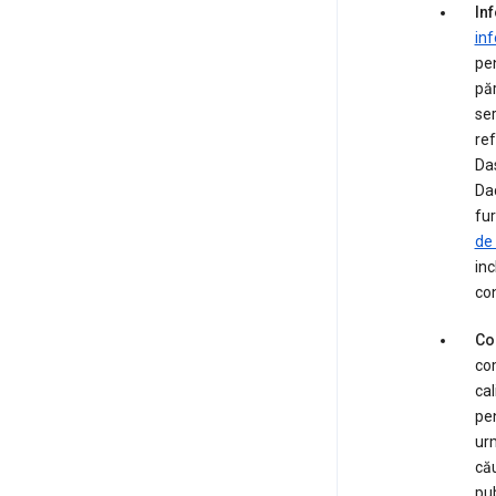
Inf
inf
pen
păr
ser
ref
Das
Dac
fur
de
inc
con
Co
com
cal
pen
urm
cău
pub