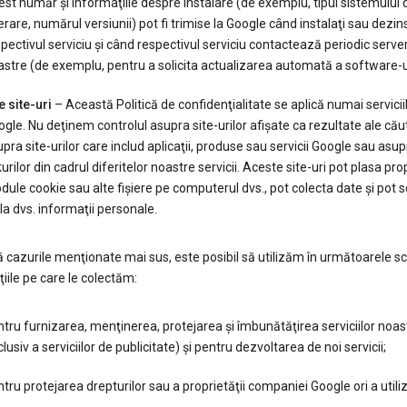
st număr şi informaţiile despre instalare (de exemplu, tipul sistemului 
rare, numărul versiunii) pot fi trimise la Google când instalaţi sau dezins
pectivul serviciu şi când respectivul serviciu contactează periodic serve
stre (de exemplu, pentru a solicita actualizarea automată a software-ul
e site-uri
– Această Politică de confidenţialitate se aplică numai servicii
gle. Nu deţinem controlul asupra site-urilor afişate ca rezultate ale căut
pra site-urilor care includ aplicaţii, produse sau servicii Google sau asup
kurilor din cadrul diferitelor noastre servicii. Aceste site-uri pot plasa propr
ule cookie sau alte fişiere pe computerul dvs., pot colecta date şi pot so
la dvs. informaţii personale.
 cazurile menţionate mai sus, este posibil să utilizăm în următoarele s
iile pe care le colectăm:
tru furnizarea, menţinerea, protejarea şi îmbunătăţirea serviciilor noas
clusiv a serviciilor de publicitate) şi pentru dezvoltarea de noi servicii;
tru protejarea drepturilor sau a proprietăţii companiei Google ori a utiliz