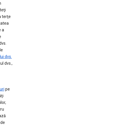
m
teţi
a terţe
tatea
e a
e
dvs.
le
ui dvs.
ul dvs.,
uri
pe
ţi
lor,
tru
ează
 de