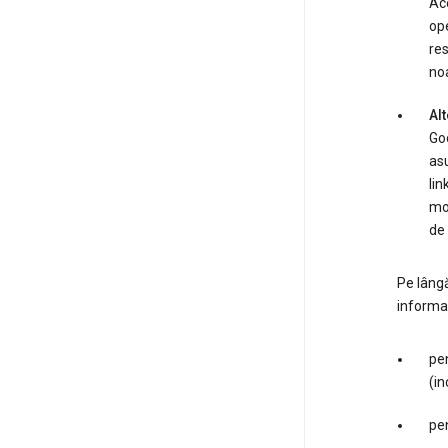
Ace
ope
res
noa
Alt
Goo
asu
lin
mod
de 
Pe lângă
informaţ
pen
(in
pen