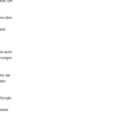
esse, um
ces über
iese
ces auch
erungen
ter der
 des
 Google
weise