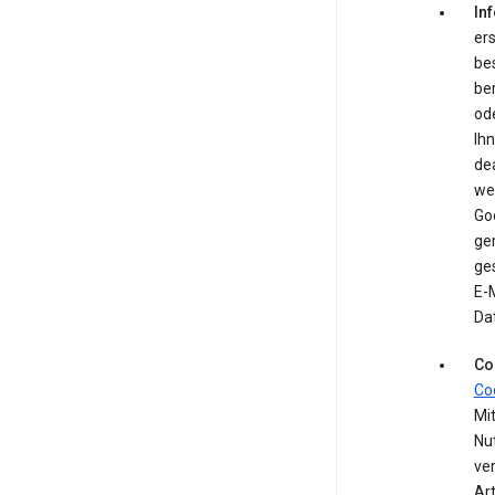
In
ers
be
be
ode
Ih
de
we
Go
ge
ges
E-M
Da
Co
Co
Mit
Nu
ve
Ar