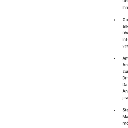
Uh
Ihn
Go
an
übe
In
ver
An
An
zur
Dr
Da
An
jew
St
Map
mö