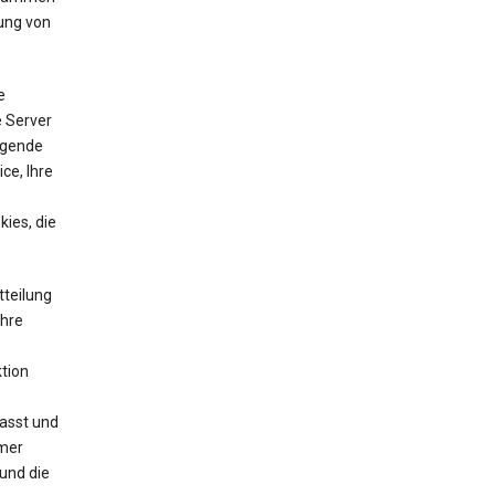
ung von
e
e Server
lgende
ce, Ihre
ies, die
tteilung
Ihre
tion
asst und
mmer
und die