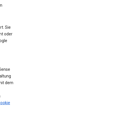
en
t. Sie
nt oder
ogle
Sense
altung
mit dem
s
ookie