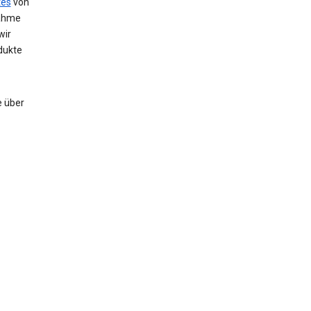
tes
von
nahme
wir
dukte
e über