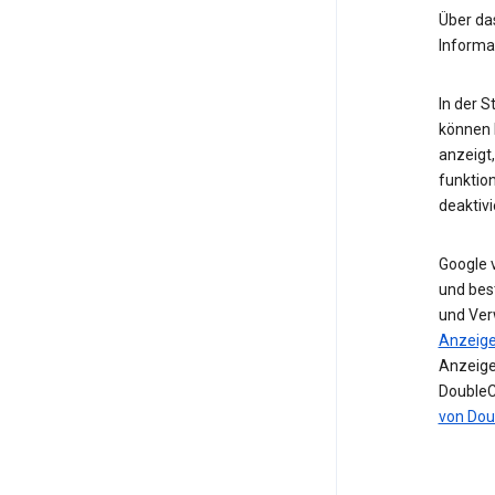
Über d
Informa
In der 
können I
anzeigt
funktio
deaktivi
Google 
und bes
und Ver
Anzeig
Anzeige
DoubleC
von Dou