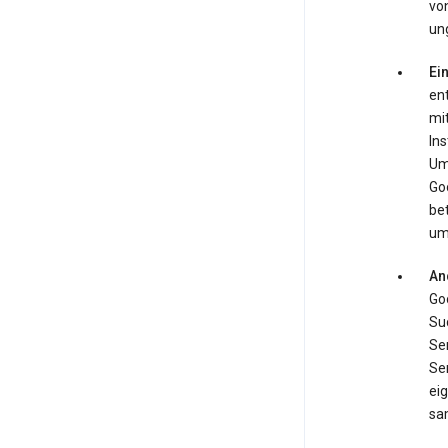
von
ung
Ei
en
mi
In
Ums
Go
be
um
An
Goo
Su
Ser
Se
ei
sa