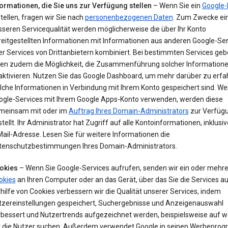
formationen, die Sie uns zur Verfügung stellen
– Wenn Sie ein
Google-
tellen, fragen wir Sie nach
personenbezogenen Daten
. Zum Zwecke ei
sseren Servicequalität werden möglicherweise die über Ihr Konto
reitgestellten Informationen mit Informationen aus anderen Google-Ser
r Services von Drittanbietern kombiniert. Bei bestimmten Services geb
nen zudem die Möglichkeit, die Zusammenführung solcher Information
aktivieren. Nutzen Sie das Google Dashboard, um mehr darüber zu erfa
lche Informationen in Verbindung mit Ihrem Konto gespeichert sind. We
ogle-Services mit Ihrem Google Apps-Konto verwenden, werden diese
meinsam mit oder im
Auftrag Ihres Domain-Administrators
zur Verfüg
tellt. Ihr Administrator hat Zugriff auf alle Kontoinformationen, inklusiv
ail-Adresse. Lesen Sie für weitere Informationen die
tenschutzbestimmungen Ihres Domain-Administrators.
okies
– Wenn Sie Google-Services aufrufen, senden wir ein oder mehr
okies
an Ihren Computer oder an das Gerät, über das Sie die Services au
hilfe von Cookies verbessern wir die Qualität unserer Services, indem
tzereinstellungen gespeichert, Suchergebnisse und Anzeigenauswahl
rbessert und Nutzertrends aufgezeichnet werden, beispielsweise auf w
t die Nutzer suchen. Außerdem verwendet Google in seinen Werbepr