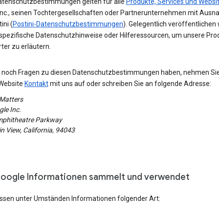
atenschutzbestimmungen gelten für alle
Produkte, Services und Websi
Inc., seinen Tochtergesellschaften oder Partnerunternehmen mit Aus
ini (
Postini-Datenschutzbestimmungen
). Gelegentlich veröffentlichen 
spezifische Datenschutzhinweise oder Hilferessourcen, um unsere Pro
erter zu erläutern.
ie noch Fragen zu diesen Datenschutzbestimmungen haben, nehmen Si
Website
Kontakt
mit uns auf oder schreiben Sie an folgende Adresse:
 Matters
le Inc.
phitheatre Parkway
 View, California, 94043
oogle Informationen sammelt und verwendet
assen unter Umständen Informationen folgender Art: