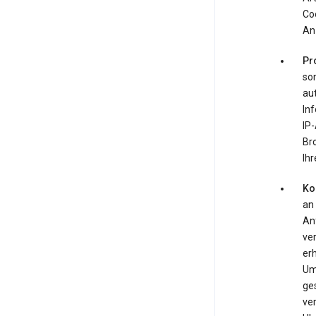
Co
An
Pr
so
au
Inf
IP-
Br
Ihr
Ko
an
An
ve
er
Um
ge
ver