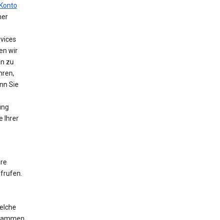
Konto
ner
vices
en wir
en zu
hren,
nn Sie
ung
e Ihrer
ere
frufen.
elche
ogrammen