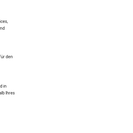
ices,
und
für den
d in
lb Ihres