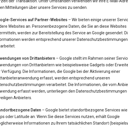
rzeit der Transaktion. Unter Umständen verwenden wir Ihre E-Mail-Adr
en Mitteilungen über unsere Services zu senden.
ogle-Services auf Partner-Websites
– Wir bieten einige unserer Servi
dere Websites an. Personenbezogene Daten, die Sie an diese Websites
rmitteln, werden zur Bereitstellung des Service an Google gesendet. D
formationen werden entsprechend unserer Datenschutzbestimmungen
arbeitet.
wendungen von Drittanbietern
– Google stellt im Rahmen seiner Servi
wendungen von Drittanbietern wie beispielsweise Gadgets oder Erweit
 Verfügung. Die Informationen, die Google bei der Aktivierung einer
ittanbieteranwendung erfasst, werden entsprechend unseren
tenschutzbestimmungen verarbeitet. Die Informationen, die vom Anbie
wendung erfasst werden, unterliegen den Datenschutzbestimmungen
eiligen Anbieters.
andortbezogene Daten
– Google bietet standortbezogene Services wie
s oder Latitude an. Wenn Sie diese Services nutzen, erhält Google
glicherweise Informationen zu Ihrem tatsächlichen Standort (beispiels