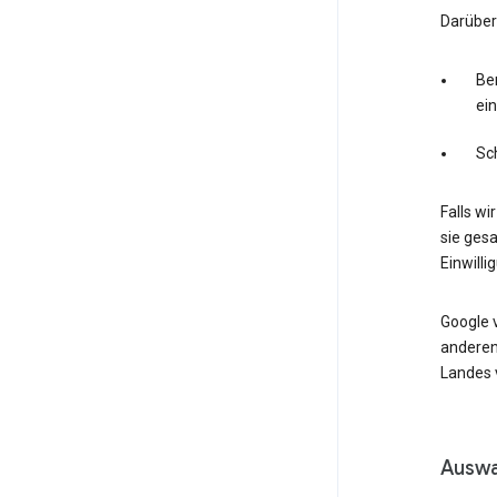
Darüber
Ber
ei
Sc
Falls wi
sie ges
Einwilli
Google 
anderen
Landes v
Auswa