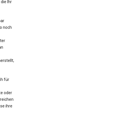
die Ihr
bar
o noch
ter
an
rstellt,
h für
te oder
lreichen
se ihre