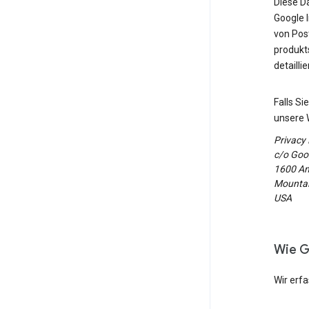
Diese D
Google 
von Post
produkt
detailli
Falls S
unsere 
Privacy
c/o Goog
1600 Am
Mountain
USA
Wie G
Wir erf