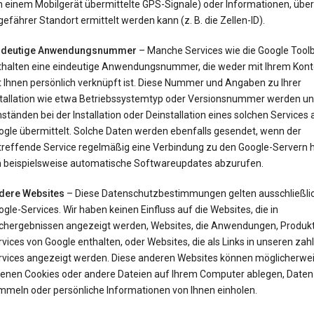
 einem Mobilgerät übermittelte GPS-Signale) oder Informationen, über 
efährer Standort ermittelt werden kann (z. B. die Zellen-ID).
ndeutige Anwendungsnummer
– Manche Services wie die Google Tool
thalten eine eindeutige Anwendungsnummer, die weder mit Ihrem Kont
t Ihnen persönlich verknüpft ist. Diese Nummer und Angaben zu Ihrer
stallation wie etwa Betriebssystemtyp oder Versionsnummer werden un
tänden bei der Installation oder Deinstallation eines solchen Services 
ogle übermittelt. Solche Daten werden ebenfalls gesendet, wenn der
treffende Service regelmäßig eine Verbindung zu den Google-Servern he
 beispielsweise automatische Softwareupdates abzurufen.
dere Websites
– Diese Datenschutzbestimmungen gelten ausschließlic
gle-Services. Wir haben keinen Einfluss auf die Websites, die in
chergebnissen angezeigt werden, Websites, die Anwendungen, Produk
vices von Google enthalten, oder Websites, die als Links in unseren zah
rvices angezeigt werden. Diese anderen Websites können möglicherwei
genen Cookies oder andere Dateien auf Ihrem Computer ablegen, Daten
mmeln oder persönliche Informationen von Ihnen einholen.