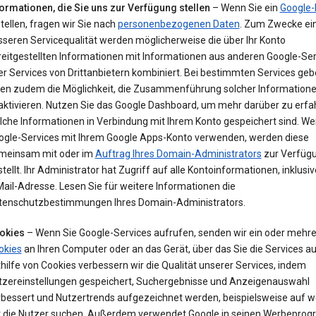
formationen, die Sie uns zur Verfügung stellen
– Wenn Sie ein
Google-
tellen, fragen wir Sie nach
personenbezogenen Daten
. Zum Zwecke ei
sseren Servicequalität werden möglicherweise die über Ihr Konto
reitgestellten Informationen mit Informationen aus anderen Google-Ser
r Services von Drittanbietern kombiniert. Bei bestimmten Services geb
nen zudem die Möglichkeit, die Zusammenführung solcher Information
aktivieren. Nutzen Sie das Google Dashboard, um mehr darüber zu erfa
lche Informationen in Verbindung mit Ihrem Konto gespeichert sind. We
ogle-Services mit Ihrem Google Apps-Konto verwenden, werden diese
meinsam mit oder im
Auftrag Ihres Domain-Administrators
zur Verfüg
tellt. Ihr Administrator hat Zugriff auf alle Kontoinformationen, inklusiv
ail-Adresse. Lesen Sie für weitere Informationen die
tenschutzbestimmungen Ihres Domain-Administrators.
okies
– Wenn Sie Google-Services aufrufen, senden wir ein oder mehr
okies
an Ihren Computer oder an das Gerät, über das Sie die Services au
hilfe von Cookies verbessern wir die Qualität unserer Services, indem
tzereinstellungen gespeichert, Suchergebnisse und Anzeigenauswahl
rbessert und Nutzertrends aufgezeichnet werden, beispielsweise auf w
t die Nutzer suchen. Außerdem verwendet Google in seinen Werbepr