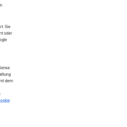
en
t. Sie
nt oder
ogle
Sense
altung
mit dem
s
ookie