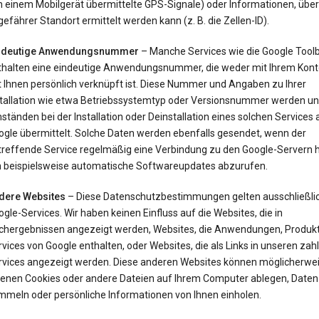
 einem Mobilgerät übermittelte GPS-Signale) oder Informationen, über 
efährer Standort ermittelt werden kann (z. B. die Zellen-ID).
ndeutige Anwendungsnummer
– Manche Services wie die Google Tool
thalten eine eindeutige Anwendungsnummer, die weder mit Ihrem Kont
t Ihnen persönlich verknüpft ist. Diese Nummer und Angaben zu Ihrer
stallation wie etwa Betriebssystemtyp oder Versionsnummer werden un
tänden bei der Installation oder Deinstallation eines solchen Services 
ogle übermittelt. Solche Daten werden ebenfalls gesendet, wenn der
treffende Service regelmäßig eine Verbindung zu den Google-Servern he
 beispielsweise automatische Softwareupdates abzurufen.
dere Websites
– Diese Datenschutzbestimmungen gelten ausschließlic
gle-Services. Wir haben keinen Einfluss auf die Websites, die in
chergebnissen angezeigt werden, Websites, die Anwendungen, Produk
vices von Google enthalten, oder Websites, die als Links in unseren zah
rvices angezeigt werden. Diese anderen Websites können möglicherwei
genen Cookies oder andere Dateien auf Ihrem Computer ablegen, Daten
mmeln oder persönliche Informationen von Ihnen einholen.