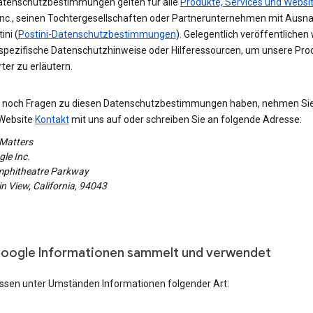
atenschutzbestimmungen gelten für alle
Produkte, Services und Websi
Inc., seinen Tochtergesellschaften oder Partnerunternehmen mit Aus
ini (
Postini-Datenschutzbestimmungen
). Gelegentlich veröffentlichen 
spezifische Datenschutzhinweise oder Hilferessourcen, um unsere Pro
erter zu erläutern.
ie noch Fragen zu diesen Datenschutzbestimmungen haben, nehmen Si
Website
Kontakt
mit uns auf oder schreiben Sie an folgende Adresse:
 Matters
le Inc.
phitheatre Parkway
 View, California, 94043
oogle Informationen sammelt und verwendet
assen unter Umständen Informationen folgender Art: