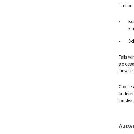
Darüber
Ber
ei
Sc
Falls wi
sie ges
Einwilli
Google 
anderen
Landes v
Auswa