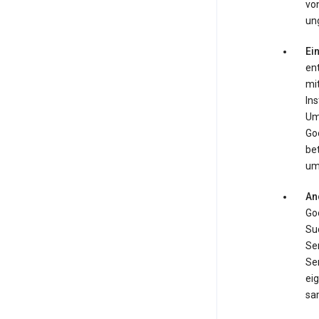
von
ung
Ei
en
mi
In
Ums
Go
be
um
An
Goo
Su
Ser
Se
ei
sa