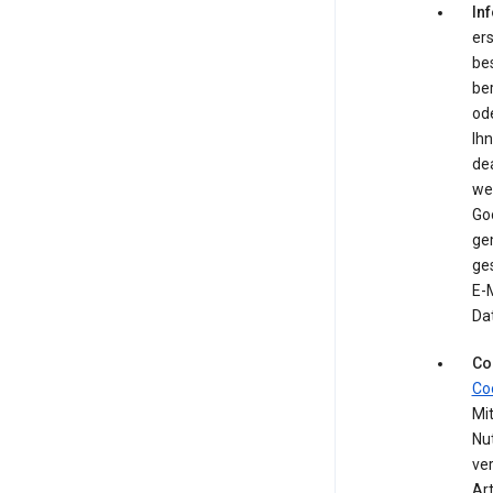
In
ers
be
be
ode
Ih
de
we
Go
ge
ges
E-M
Da
Co
Co
Mit
Nu
ve
Ar