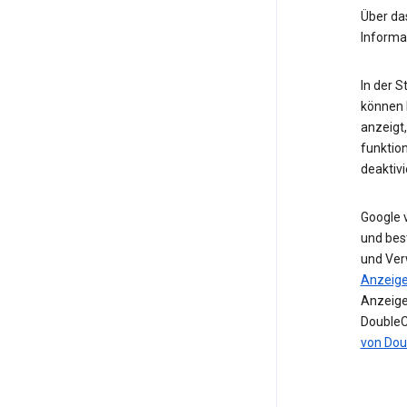
Über d
Informa
In der 
können I
anzeigt
funktio
deaktivi
Google 
und bes
und Ver
Anzeig
Anzeige
DoubleC
von Dou