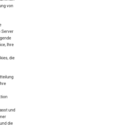
ung von
e
e Server
lgende
ce, Ihre
ies, die
tteilung
Ihre
tion
asst und
mmer
und die