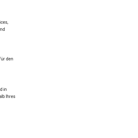
ices,
und
für den
d in
lb Ihres