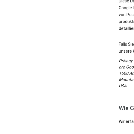
Diese D
Google 
von Post
produkt
detailli
Falls S
unsere 
Privacy
c/o Goog
1600 Am
Mountain
USA
Wie G
Wir erf