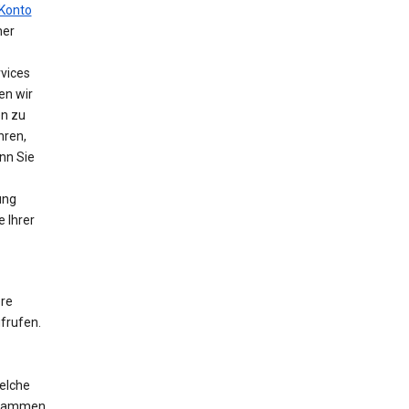
Konto
ner
vices
en wir
en zu
hren,
nn Sie
ung
e Ihrer
ere
frufen.
elche
ogrammen