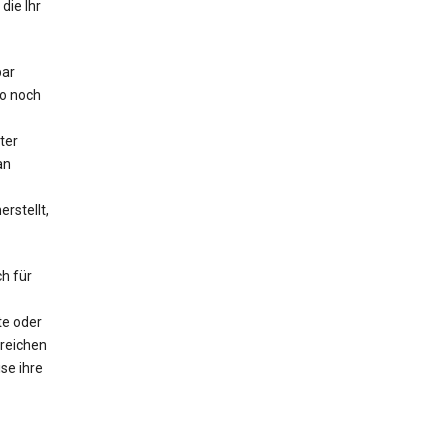
die Ihr
bar
o noch
ter
an
rstellt,
h für
te oder
lreichen
se ihre