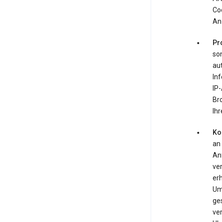
Co
An
Pr
so
au
Inf
IP-
Br
Ihr
Ko
an
An
ve
er
Um
ge
ver