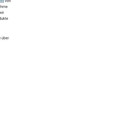
tes
von
nahme
wir
dukte
e über