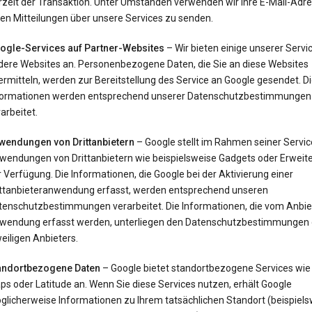
rzeit der Transaktion. Unter Umständen verwenden wir Ihre E-Mail-Adr
en Mitteilungen über unsere Services zu senden.
ogle-Services auf Partner-Websites
– Wir bieten einige unserer Servi
dere Websites an. Personenbezogene Daten, die Sie an diese Websites
rmitteln, werden zur Bereitstellung des Service an Google gesendet. D
formationen werden entsprechend unserer Datenschutzbestimmungen
arbeitet.
wendungen von Drittanbietern
– Google stellt im Rahmen seiner Servi
wendungen von Drittanbietern wie beispielsweise Gadgets oder Erweit
 Verfügung. Die Informationen, die Google bei der Aktivierung einer
ittanbieteranwendung erfasst, werden entsprechend unseren
tenschutzbestimmungen verarbeitet. Die Informationen, die vom Anbie
wendung erfasst werden, unterliegen den Datenschutzbestimmungen
eiligen Anbieters.
andortbezogene Daten
– Google bietet standortbezogene Services wie
s oder Latitude an. Wenn Sie diese Services nutzen, erhält Google
glicherweise Informationen zu Ihrem tatsächlichen Standort (beispiels