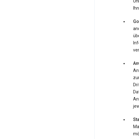
Uh
Ihn
Go
an
übe
In
ver
An
An
zur
Dr
Da
An
jew
St
Map
mö