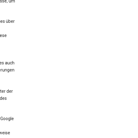
esse, um
ces über
iese
ces auch
erungen
ter der
 des
 Google
weise