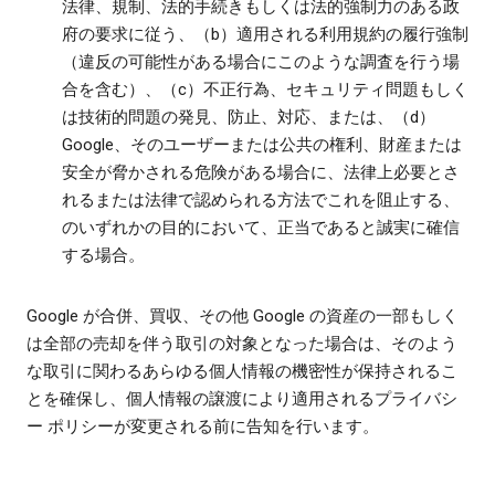
法律、規制、法的手続きもしくは法的強制力のある政
府の要求に従う、（b）適用される利用規約の履行強制
（違反の可能性がある場合にこのような調査を行う場
合を含む）、（c）不正行為、セキュリティ問題もしく
は技術的問題の発見、防止、対応、または、（d）
Google、そのユーザーまたは公共の権利、財産または
安全が脅かされる危険がある場合に、法律上必要とさ
れるまたは法律で認められる方法でこれを阻止する、
のいずれかの目的において、正当であると誠実に確信
する場合。
Google が合併、買収、その他 Google の資産の一部もしく
は全部の売却を伴う取引の対象となった場合は、そのよう
な取引に関わるあらゆる個人情報の機密性が保持されるこ
とを確保し、個人情報の譲渡により適用されるプライバシ
ー ポリシーが変更される前に告知を行います。