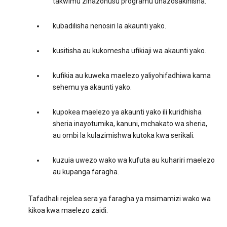
takwimu zinazohusu programu unazosakinisha.
kubadilisha nenosiri la akaunti yako.
kusitisha au kukomesha ufikiaji wa akaunti yako.
kufikia au kuweka maelezo yaliyohifadhiwa kama
sehemu ya akaunti yako.
kupokea maelezo ya akaunti yako ili kuridhisha
sheria inayotumika, kanuni, mchakato wa sheria,
au ombi la kulazimishwa kutoka kwa serikali.
kuzuia uwezo wako wa kufuta au kuhariri maelezo
au kupanga faragha.
Tafadhali rejelea sera ya faragha ya msimamizi wako wa
kikoa kwa maelezo zaidi.