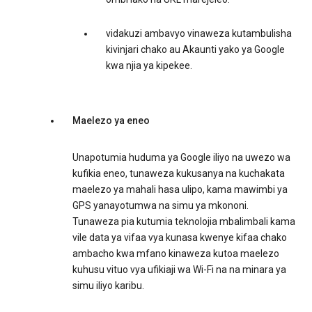
vidakuzi ambavyo vinaweza kutambulisha
kivinjari chako au Akaunti yako ya Google
kwa njia ya kipekee.
Maelezo ya eneo
Unapotumia huduma ya Google iliyo na uwezo wa
kufikia eneo, tunaweza kukusanya na kuchakata
maelezo ya mahali hasa ulipo, kama mawimbi ya
GPS yanayotumwa na simu ya mkononi.
Tunaweza pia kutumia teknolojia mbalimbali kama
vile data ya vifaa vya kunasa kwenye kifaa chako
ambacho kwa mfano kinaweza kutoa maelezo
kuhusu vituo vya ufikiaji wa Wi-Fi na na minara ya
simu iliyo karibu.