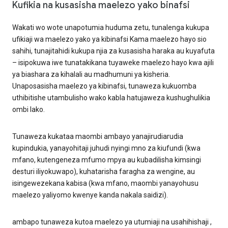
Kufikia na kusasisha maelezo yako binafsi
Wakati wo wote unapotumia huduma zetu, tunalenga kukupa
ufikiaji wa maelezo yako ya kibinafsi Kama maelezo hayo sio
sahihi, tunajitahidi kukupa njia za kusasisha haraka au kuyafuta
– isipokuwa iwe tunatakikana tuyaweke maelezo hayo kwa ajili
ya biashara za kihalali au madhumuni ya kisheria.
Unaposasisha maelezo ya kibinafsi, tunaweza kukuomba
uthibitishe utambulisho wako kabla hatujaweza kushughulikia
ombi lako.
Tunaweza kukataa maombi ambayo yanajirudiarudia
kupindukia, yanayohitaji juhudi nyingi mno za kiufundi (kwa
mfano, kutengeneza mfumo mpya au kubadilisha kimsingi
desturi iliyokuwapo), kuhatarisha faragha za wengine, au
isingewezekana kabisa (kwa mfano, maombi yanayohusu
maelezo yaliyomo kwenye kanda nakala saidizi).
ambapo tunaweza kutoa maelezo ya utumiaji na usahihishaji ,