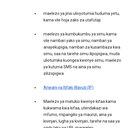
maelezo ya jinsi ulivyotumia huduma yetu,
kama vile hoja zako za utafutaji.
maelezo ya kumbukumbu ya simu kama
vile nambari yako ya simu, nambari ya
anayekupigia, nambari za kusambaza kwa
simu, saa na tarehe simu ilipopigwa, muda
uliotumika kuongea kwenye simu, maelezo
ya kutuma SMS na aina ya simu
zilizopigwa.
Anwani ya Itifaki Wavuti (IP)
.
Maelezo ya matukio kwenye kifaa kama
kukwama kwa kifaa, utendakazi wa
mfumo, mipangilio ya maunzi, aina ya
kivinjari, lugha ya kivinjari, tarehe na saa ya
ombi lako na URL marejeleo.