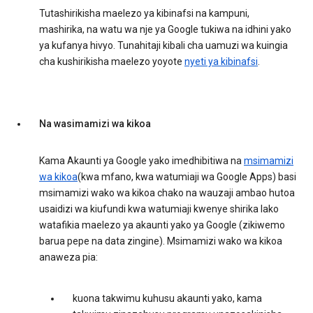
Tutashirikisha maelezo ya kibinafsi na kampuni,
mashirika, na watu wa nje ya Google tukiwa na idhini yako
ya kufanya hivyo. Tunahitaji kibali cha uamuzi wa kuingia
cha kushirikisha maelezo yoyote
nyeti ya kibinafsi
.
Na wasimamizi wa kikoa
Kama Akaunti ya Google yako imedhibitiwa na
msimamizi
wa kikoa
(kwa mfano, kwa watumiaji wa Google Apps) basi
msimamizi wako wa kikoa chako na wauzaji ambao hutoa
usaidizi wa kiufundi kwa watumiaji kwenye shirika lako
watafikia maelezo ya akaunti yako ya Google (zikiwemo
barua pepe na data zingine). Msimamizi wako wa kikoa
anaweza pia:
kuona takwimu kuhusu akaunti yako, kama