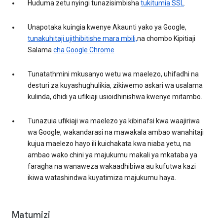
Huduma zetu nyingi tunazisimbisha
tukitumia SSL
.
Unapotaka kuingia kwenye Akaunti yako ya Google,
tunakuhitaji ujithibitishe mara mbili,
na chombo Kipitiaji
Salama
cha Google Chrome
Tunatathmini mkusanyo wetu wa maelezo, uhifadhi na
desturi za kuyashughulikia, zikiwemo askari wa usalama
kulinda, dhidi ya ufikiaji usioidhinishwa kwenye mitambo.
Tunazuia ufikiaji wa maelezo ya kibinafsi kwa waajiriwa
wa Google, wakandarasi na mawakala ambao wanahitaji
kujua maelezo hayo ili kuichakata kwa niaba yetu, na
ambao wako chini ya majukumu makali ya mkataba ya
faragha na wanaweza wakaadhibiwa au kufutwa kazi
ikiwa watashindwa kuyatimiza majukumu haya.
Matumizi