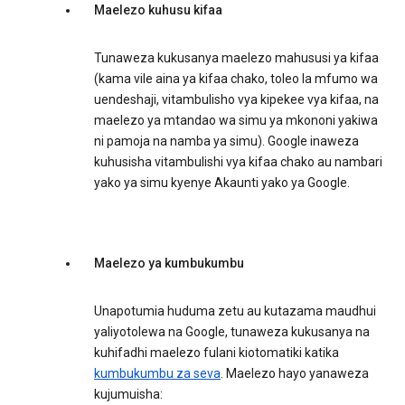
Maelezo kuhusu kifaa
Tunaweza kukusanya maelezo mahususi ya kifaa
(kama vile aina ya kifaa chako, toleo la mfumo wa
uendeshaji, vitambulisho vya kipekee vya kifaa, na
maelezo ya mtandao wa simu ya mkononi yakiwa
ni pamoja na namba ya simu). Google inaweza
kuhusisha vitambulishi vya kifaa chako au nambari
yako ya simu kyenye Akaunti yako ya Google.
Maelezo ya kumbukumbu
Unapotumia huduma zetu au kutazama maudhui
yaliyotolewa na Google, tunaweza kukusanya na
kuhifadhi maelezo fulani kiotomatiki katika
kumbukumbu za seva
. Maelezo hayo yanaweza
kujumuisha: