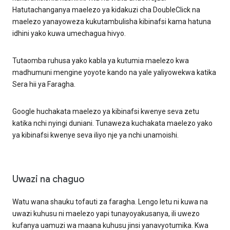
Hatutachanganya maelezo ya kidakuzi cha DoubleClick na
maelezo yanayoweza kukutambulisha kibinafsi kama hatuna
idhini yako kuwa umechagua hivyo.
Tutaomba ruhusa yako kabla ya kutumia maelezo kwa
madhumuni mengine yoyote kando na yale yaliyowekwa katika
Sera hii ya Faragha.
Google huchakata maelezo ya kibinafsi kwenye seva zetu
katika nchi nyingi duniani. Tunaweza kuchakata maelezo yako
ya kibinafsi kwenye seva iliyo nje ya nchi unamoishi.
Uwazi na chaguo
Watu wana shauku tofauti za faragha. Lengo letu ni kuwa na
uwazi kuhusu ni maelezo yapi tunayoyakusanya, ili uwezo
kufanya uamuzi wa maana kuhusu jinsi yanavyotumika. Kwa