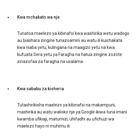
Kwa mchakato wa nje
Tunatoa maelezo ya kibinafsi kwa washirika wetu wadogo
au biashara zingine tunazoamini au watu ili kuichakata
kwa niaba yetu, kulingana na maagizo yetu na kwa
kufuata Sera yetu ya Faragha na hatua zingine zozote
zinazofaa za faragha na usalama.
Kwa sababu za kisheria
Tutashirikisha maelezo ya kibinafsi na makampuni,
mashirika au watu walioko nje ya Google ikiwa tuna imani
kwamba ufikiaji, matumizi, uhifadhi au ufichuzi wa
maelezo hayo ni muhimu ili: