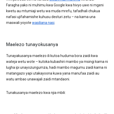
Faragha yako ni muhimu kwa Google kwa hivyo uwe ni mgeni
kwetu au mtumiaji wetu wa muda mrefu, tafadhali chukua
nafasi ujifahamishe kuhusu desturi zetu – na kama una
maswali yoyote
wasiliana nasi
.
Maelezo tunayokusanya
Tunayakusanya maelezo ili kutoa huduma bora zaidi kwa
wateja wetu wote – kutoka kubashiri mambo ya msingi kama ni
lugha ipi unayozungumza, hadi mambo magumu zaidi kama ni
matangazo yapi utakayoona kuwa yana manufaa zaidi au
watu ambao unawajali zaidi mtandaoni.
Tunakusanya maelezo kwa njia mbili: