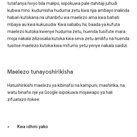
tutafanya hivyo bila malipo, isipokuwa pale itahitaji juhudi
kubwa mno. kudumisha huduma zetu kwa njia ambayo inalinda
habari kutokana na uharibifu wa maelezo ama kwa bahati
mbaya au kwa kukusudia. Kwa sababu hii, baada ya kufuta
maelezo kutoka kwenye huduma zetu, huenda tusifute mara
moja nakala zilizosalia kutoka kwa seva zetu amilifu na huenda
tusitoe maelezo kutoka kwa mifumo yetu yenye nakala saidizi.
Maelezo tunayoshirikisha
Hatushirikishi maelezo ya kibinafsi na kampuni, mashirika, na
watu binafsi nje ya Google isipokuwa mojawapo ya hali
zifuatazo itokee:
Kwa idhini yako