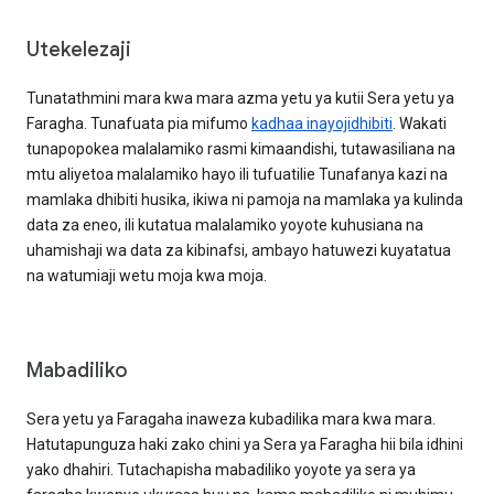
Utekelezaji
Tunatathmini mara kwa mara azma yetu ya kutii Sera yetu ya
Faragha. Tunafuata pia mifumo
kadhaa inayojidhibiti
. Wakati
tunapopokea malalamiko rasmi kimaandishi, tutawasiliana na
mtu aliyetoa malalamiko hayo ili tufuatilie Tunafanya kazi na
mamlaka dhibiti husika, ikiwa ni pamoja na mamlaka ya kulinda
data za eneo, ili kutatua malalamiko yoyote kuhusiana na
uhamishaji wa data za kibinafsi, ambayo hatuwezi kuyatatua
na watumiaji wetu moja kwa moja.
Mabadiliko
Sera yetu ya Faragaha inaweza kubadilika mara kwa mara.
Hatutapunguza haki zako chini ya Sera ya Faragha hii bila idhini
yako dhahiri. Tutachapisha mabadiliko yoyote ya sera ya