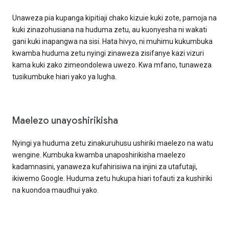
Unaweza pia kupanga kipitiaji chako kizuie kuki zote, pamoja na
kuki zinazohusiana na huduma zetu, au kuonyesha ni wakati
gani kuki inapangwa na sisi. Hata hivyo, ni muhimu kukumbuka
kwamba huduma zetu nyingi zinaweza zisifanye kazi vizuri
kama kuki zako zimeondolewa uwezo. Kwa mfano, tunaweza
tusikumbuke hiari yako ya lugha.
Maelezo unayoshirikisha
Nyingi ya huduma zetu zinakuruhusu ushiriki maelezo na watu
wengine. Kumbuka kwamba unaposhirikisha maelezo
kadamnasini, yanaweza kufahirisiwa na injini za utafutaji,
ikiwemo Google. Huduma zetu hukupa hiari tofauti za kushiriki
na kuondoa maudhui yako.