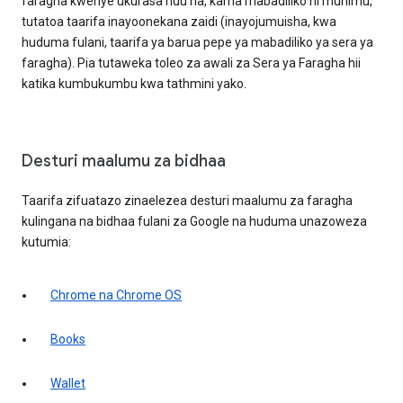
faragha kwenye ukurasa huu na, kama mabadiliko ni muhimu,
tutatoa taarifa inayoonekana zaidi (inayojumuisha, kwa
huduma fulani, taarifa ya barua pepe ya mabadiliko ya sera ya
faragha). Pia tutaweka toleo za awali za Sera ya Faragha hii
katika kumbukumbu kwa tathmini yako.
Desturi maalumu za bidhaa
Taarifa zifuatazo zinaelezea desturi maalumu za faragha
kulingana na bidhaa fulani za Google na huduma unazoweza
kutumia:
Chrome na Chrome OS
Books
Wallet