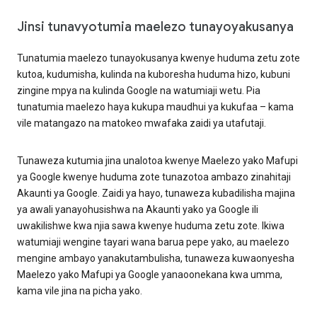
Jinsi tunavyotumia maelezo tunayoyakusanya
Tunatumia maelezo tunayokusanya kwenye huduma zetu zote
kutoa, kudumisha, kulinda na kuboresha huduma hizo, kubuni
zingine mpya na kulinda Google na watumiaji wetu. Pia
tunatumia maelezo haya kukupa maudhui ya kukufaa – kama
vile matangazo na matokeo mwafaka zaidi ya utafutaji.
Tunaweza kutumia jina unalotoa kwenye Maelezo yako Mafupi
ya Google kwenye huduma zote tunazotoa ambazo zinahitaji
Akaunti ya Google. Zaidi ya hayo, tunaweza kubadilisha majina
ya awali yanayohusishwa na Akaunti yako ya Google ili
uwakilishwe kwa njia sawa kwenye huduma zetu zote. Ikiwa
watumiaji wengine tayari wana barua pepe yako, au maelezo
mengine ambayo yanakutambulisha, tunaweza kuwaonyesha
Maelezo yako Mafupi ya Google yanaoonekana kwa umma,
kama vile jina na picha yako.