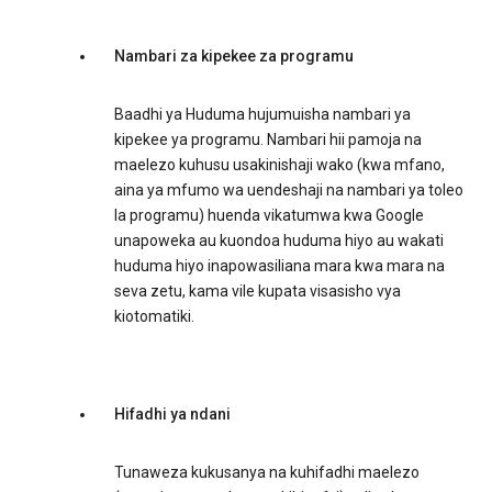
Nambari za kipekee za programu
Baadhi ya Huduma hujumuisha nambari ya
kipekee ya programu. Nambari hii pamoja na
maelezo kuhusu usakinishaji wako (kwa mfano,
aina ya mfumo wa uendeshaji na nambari ya toleo
la programu) huenda vikatumwa kwa Google
unapoweka au kuondoa huduma hiyo au wakati
huduma hiyo inapowasiliana mara kwa mara na
seva zetu, kama vile kupata visasisho vya
kiotomatiki.
Hifadhi ya ndani
Tunaweza kukusanya na kuhifadhi maelezo