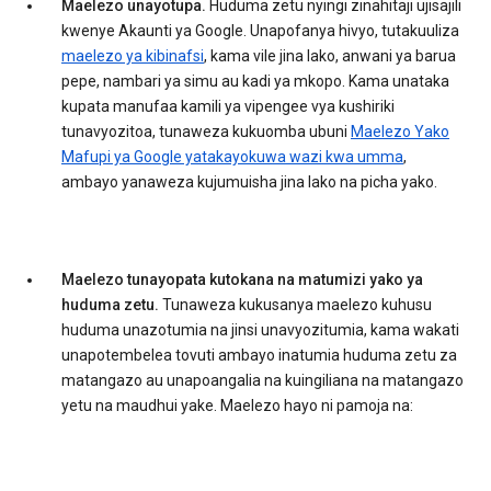
Maelezo unayotupa.
Huduma zetu nyingi zinahitaji ujisajili
kwenye Akaunti ya Google. Unapofanya hivyo, tutakuuliza
maelezo ya kibinafsi
, kama vile jina lako, anwani ya barua
pepe, nambari ya simu au kadi ya mkopo. Kama unataka
kupata manufaa kamili ya vipengee vya kushiriki
tunavyozitoa, tunaweza kukuomba ubuni
Maelezo Yako
Mafupi ya Google yatakayokuwa wazi kwa umma
,
ambayo yanaweza kujumuisha jina lako na picha yako.
Maelezo tunayopata kutokana na matumizi yako ya
huduma zetu.
Tunaweza kukusanya maelezo kuhusu
huduma unazotumia na jinsi unavyozitumia, kama wakati
unapotembelea tovuti ambayo inatumia huduma zetu za
matangazo au unapoangalia na kuingiliana na matangazo
yetu na maudhui yake. Maelezo hayo ni pamoja na: