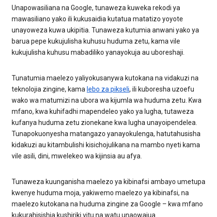
Unapowasiliana na Google, tunaweza kuweka rekodi ya
mawasiliano yako ili kukusaidia kutatua matatizo yoyote
unayoweza kuwa ukipitia. Tunaweza kutumia anwani yako ya
barua pepe kukujulisha kuhusu huduma zetu, kama vile
kukujulisha kuhusu mabadiliko yanayokuja au uboreshaji.
Tunatumia maelezo yaliyokusanywa kutokana na vidakuzi na
teknolojia zingine, kama
lebo za pikseli
, ili kuboresha uzoefu
wako wa matumizi na ubora wa kijumla wa huduma zetu. Kwa
mfano, kwa kuhifadhi mapendeleo yako ya lugha, tutaweza
kufanya huduma zetu zionekane kwa lugha unayoipendelea.
Tunapokuonyesha matangazo yanayokulenga, hatutahusisha
kidakuzi au kitambulishi kisichojulikana na mambo nyeti kama
vile asili, dini, mwelekeo wa kijinsia au afya.
Tunaweza kuunganisha maelezo ya kibinafsi ambayo umetupa
kwenye huduma moja, yakiwemo maelezo ya kibinafsi, na
maelezo kutokana na huduma zingine za Google – kwa mfano
kukurahisishia kushiriki vitu na watu unaowajua.