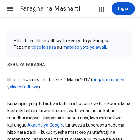
Faragha na Masharti
Ingia
Hili ni toleo lililohifadhiwa la Sera yetu ya Faragha.
Tazama
toleo la sasa
au
matoleo yote ya awali
.
SERA YA FARAGHA
Ilibadilishwa mwisho tarehe: 1 Machi 2012 (
angalia matoleo
yaliyohifadhiwa
)
Kuna njia nyingi tofauti za kutumia huduma zetu – kutafuta na
kushiriki habari, kuwasiliana na watu wengine au kubuni
maudhui mapya. Unaposhiriki habari nasi, kwa mfano kwa
kufungua
Akaunti ya Google
, tunaweza kuboresha huduma
hizo hata zaidi – kukuonyesha matokeo ya utafutaji na
matangazo yanayofaa zaidi, kukusaidia ujumuike na watu