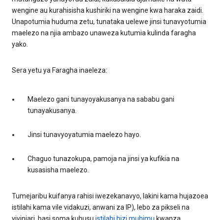
wengine au kurahisisha kushiriki na wengine kwa haraka zaidi.
Unapotumia huduma zetu, tunataka uelewe jinsi tunavyotumia
maelezo na njia ambazo unaweza kutumia kulinda faragha
yako.
Sera yetu ya Faragha inaeleza:
Maelezo gani tunayoyakusanya na sababu gani
tunayakusanya.
Jinsi tunavyoyatumia maelezo hayo.
Chaguo tunazokupa, pamoja na jinsi ya kufikia na
kusasisha maelezo.
Tumejaribu kuifanya rahisi iwezekanavyo, lakini kama hujazoea
istilahi kama vile vidakuzi, anwani za IP), lebo za pikseli na
vivinjari, basi soma kuhusu
istilahi hizi muhimu
kwanza.