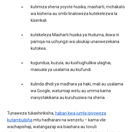
kutimiza sheria yoyote husika, masharti, mchakato
wa kisheria au ombi linaloweza kutekelezwa la
kiserikali
kutekeleza Masharti husika ya Huduma, ikiwa ni
pamoja na uchungzi wa ukiukaji unaowezekana
kutokea.
kugundua, kuzuia, au kushughulikia ulaghai,
masuala ya usalama au kiufundi.
kulinda dhidi ya madhara ya haki, mali au usalama
wa Google, watumiaji wetu au umma kama
inavyotakikana au kuruhusiwa na sheria.
Tunaweza tukashirikisha,
habari kwa jumla isiyoweza
kutambulisha
mtu hadharani na wenzetu – kama vile
wachapishaji, watangazaji wa biashara au tovuti