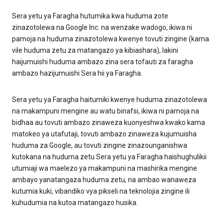
Sera yetu ya Faragha hutumika kwa huduma zote
zinazotolewa na Google Inc. na wenzake wadogo, ikiwa ni
pamoja na huduma zinazotolewa kwenye tovuti zingine (kama
vile huduma zetu za matangazo ya kibiashara), lakini
haijumuishi huduma ambazo zina sera tofauti za faragha
ambazo hazijumuishi Sera hii ya Faragha.
Sera yetu ya Faragha haitumiki kwenye huduma zinazotolewa
na makampuni mengine au watu binafsi, ikiwa ni pamoja na
bidhaa au tovuti ambazo zinaweza kuonyeshwa kwako kama
matokeo ya utafutaji, tovuti ambazo zinaweza kujumuisha
huduma za Google, au tovuti zingine zinazounganishwa
kutokana na huduma zetu Sera yetu ya Faragha haishughulikii
utumiaji wa maelezo ya makampuni na mashirika mengine
ambayo yanatangaza huduma zetu, na ambao wanaweza
kutumia kuki, vibandiko vya pikseli na teknolojia zingine ili
kuhudumia na kutoa matangazo husika.