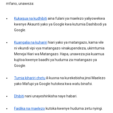
mfano, unaweza:
Kukagua na kudhibiti
aina fulani ya maelezo yaliyowekwa
kwenye Akaunti yako ya Google kwa kutumia Dashibodi ya
Google.
Kuangalia na kuhariri
hiari yako ya matangazo, kama vile
ni vikundi vipi vya matangazo vinakupendeza, ukimtumia
Meneja Hiari wa Matangazo. Hapa, unaweza pia kuamua
kujitoa kwenye baadhi ya huduma za matangazo ya
Google.
Tumia kihariri chetu
ili kuona na kurekebisha jinsi Maelezo
yako Mafupi ya Google hutokea kwa watu binafsi.
Dhibiti
nani unayeshirikisha naye habari.
Faidika na maelezo
kutoka kwenye huduma zetu nyingi.