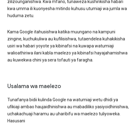
zilizounganishwa. Kwa mfano, tunaweza kushirikisha habari
kwa umma ili kuonyesha mitindo kuhusu utumiaji wa jumla wa
huduma zetu.
Kama Google itahusishwa katika muungano na kampuni
zingine, kuchukuliwa au kufilisishwa, tutaendelea kuhakikisha
usiri wa habari yoyote ya kibinafsi na kuwapa watumiaji
walioathiriwa ilani kabla maelezo ya kibinafsi hayajahamishwa
au kuwekwa chini ya sera tofauti ya faragha.
Usalama wa maelezo
Tunafanya bidii kulinda Google na watumiaji wetu dhidi ya
ufikiaji ambao haujaidhinishwa au mabadiliko yasiyoidhinishwa,
uchakachuaji haramu au uharibifu wa maelezo tuliyoweka.
Hasusani