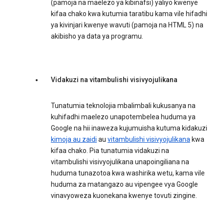
(pamoja na maelezo ya kibinafsi) yaliyo kwenye
kifaa chako kwa kutumia taratibu kama vile hifadhi
ya kivinjari kwenye wavuti (pamoja na HTML 5) na
akibisho ya data ya programu.
Vidakuzi na vitambulishi visivyojulikana
Tunatumia teknolojia mbalimbali kukusanya na
kuhifadhi maelezo unapotembelea huduma ya
Google na hii inaweza kujumuisha kutuma kidakuzi
kimoja au zaidi
au
vitambulishi visivyojulikana
kwa
kifaa chako. Pia tunatumia vidakuzi na
vitambulishi visivyojulikana unapoingiliana na
huduma tunazotoa kwa washirika wetu, kama vile
huduma za matangazo au vipengee vya Google
vinavyoweza kuonekana kwenye tovuti zingine.