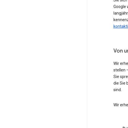
Sie sic
Google w
langjähr
kennenz
kontakt
Von u
Wir erh
stellen 
Sie spr
die Sie 
sind.
Wir erh