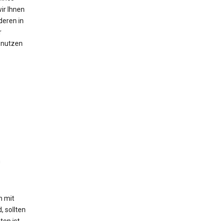
ir Ihnen
deren in
r
n nutzen
n
h mit
, sollten