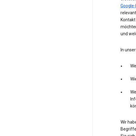
Google-
relevan
Kontakt 
möchten
und wel
In unser
We
Wie
Wel
In
kö
Wir hab
Begriffe