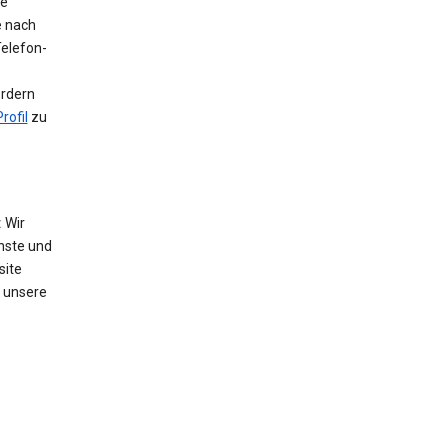
ie
e nach
Telefon-
ordern
rofil
zu
:
Wir
nste und
site
 unsere