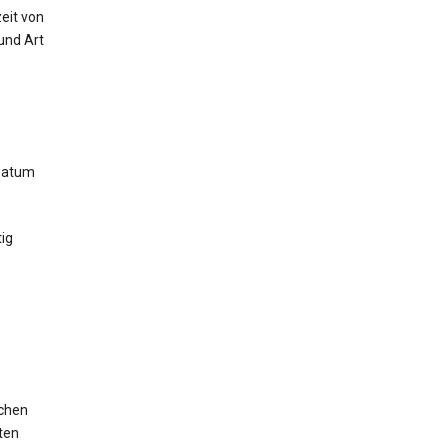
eit von
und Art
,
 Datum
ig
ichen
ten