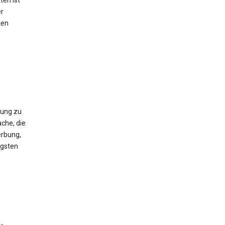
ten ist
er
ken
gung zu
che, die
erbung,
igsten