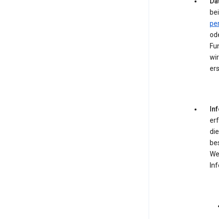
Dat
bei
pe
od
Fun
wir
ers
In
er
die
be
We
In