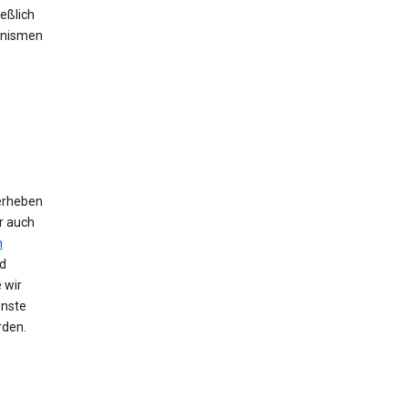
eßlich
anismen
erheben
r auch
n
d
 wir
enste
rden.