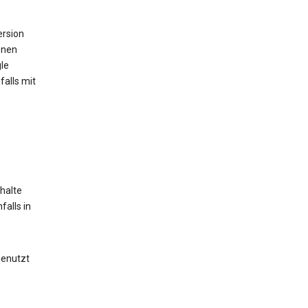
ersion
onen
le
alls mit
halte
alls in
genutzt