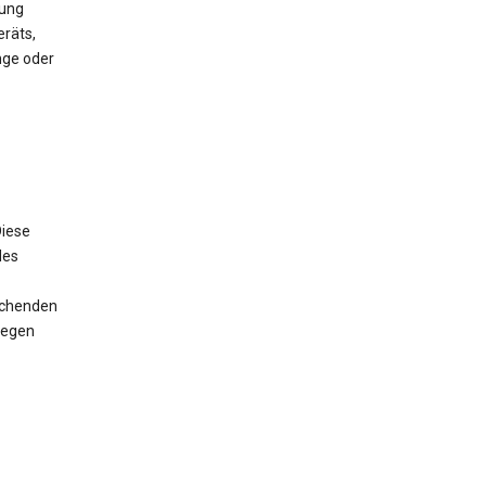
mung
räts,
nge oder
iese
des
rechenden
wegen