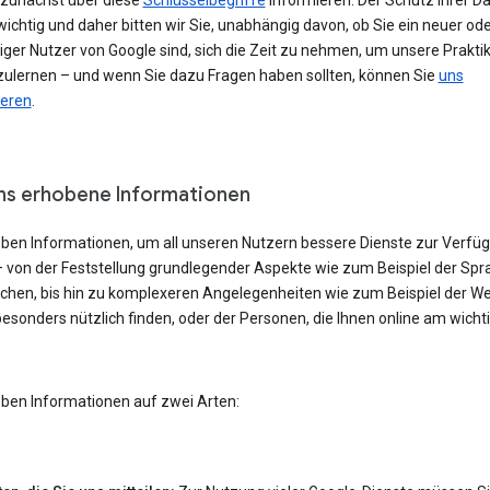
h zunächst über diese
Schlüsselbegriffe
informieren. Der Schutz Ihrer Da
ichtig und daher bitten wir Sie, unabhängig davon, ob Sie ein neuer od
iger Nutzer von Google sind, sich die Zeit zu nehmen, um unsere Prakti
ulernen – und wenn Sie dazu Fragen haben sollten, können Sie
uns
ieren
.
ns erhobene Informationen
eben Informationen, um all unseren Nutzern bessere Dienste zur Verfü
– von der Feststellung grundlegender Aspekte wie zum Beispiel der Spra
echen, bis hin zu komplexeren Angelegenheiten wie zum Beispiel der W
besonders nützlich finden, oder der Personen, die Ihnen online am wicht
eben Informationen auf zwei Arten: