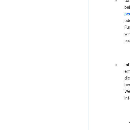
Dat
bei
pe
od
Fun
wir
ers
In
er
die
be
We
In