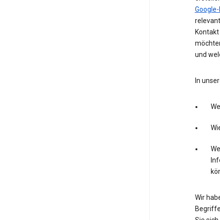
Google-
relevan
Kontakt 
möchten
und wel
In unser
We
Wie
Wel
In
kö
Wir hab
Begriffe