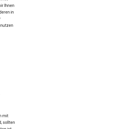
ir Ihnen
deren in
r
n nutzen
n
h mit
, sollten