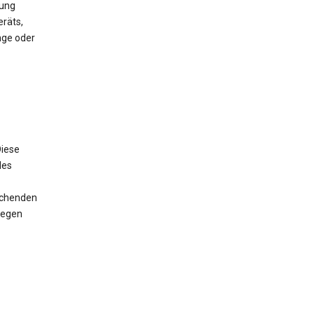
mung
räts,
nge oder
iese
des
rechenden
wegen