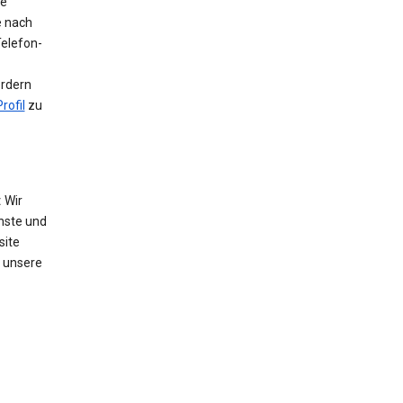
ie
e nach
Telefon-
ordern
rofil
zu
:
Wir
nste und
site
 unsere