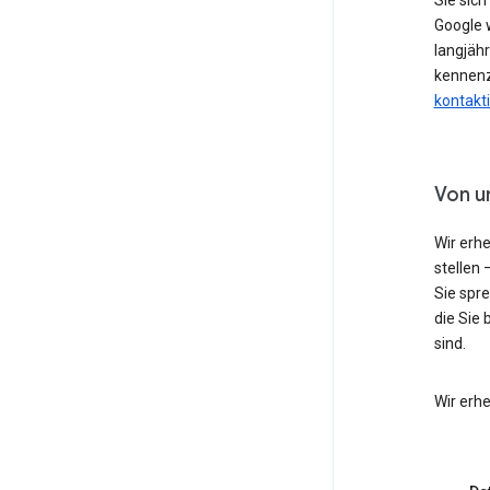
Sie sic
Google w
langjähr
kennenz
kontakt
Von u
Wir erh
stellen 
Sie spr
die Sie 
sind.
Wir erh