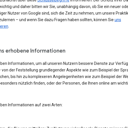
h zunächst über diese
Schlüsselbegriffe
informieren. Der Schutz Ihrer Da
ichtig und daher bitten wir Sie, unabhängig davon, ob Sie ein neuer od
iger Nutzer von Google sind, sich die Zeit zu nehmen, um unsere Prakti
ulernen – und wenn Sie dazu Fragen haben sollten, können Sie
uns
ieren
.
ns erhobene Informationen
eben Informationen, um all unseren Nutzern bessere Dienste zur Verfü
– von der Feststellung grundlegender Aspekte wie zum Beispiel der Spra
echen, bis hin zu komplexeren Angelegenheiten wie zum Beispiel der W
besonders nützlich finden, oder der Personen, die Ihnen online am wicht
eben Informationen auf zwei Arten: