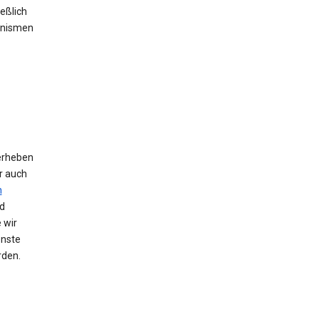
eßlich
anismen
erheben
r auch
n
d
 wir
enste
rden.