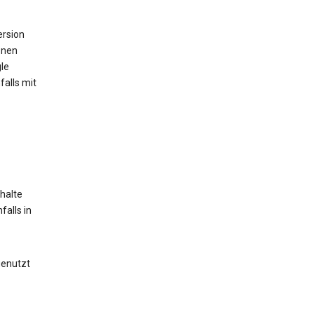
ersion
onen
le
alls mit
halte
alls in
genutzt