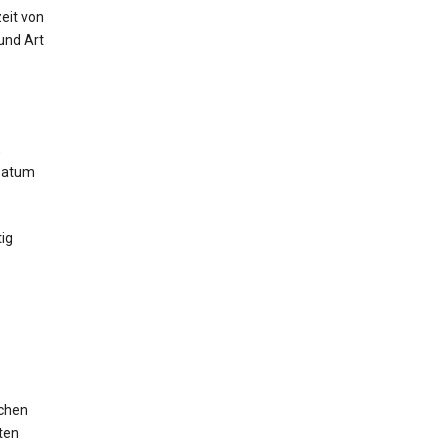
eit von
und Art
,
 Datum
ig
ichen
ten