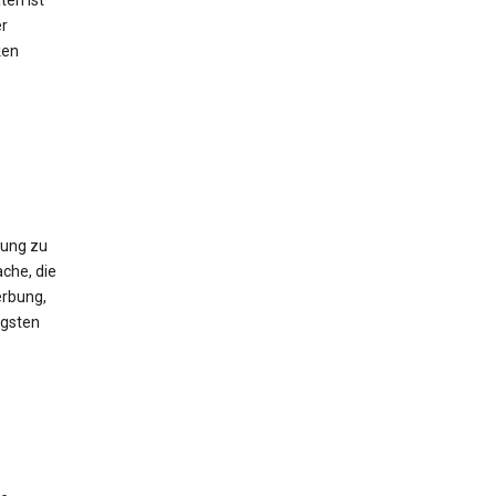
ten ist
er
ken
gung zu
che, die
erbung,
igsten