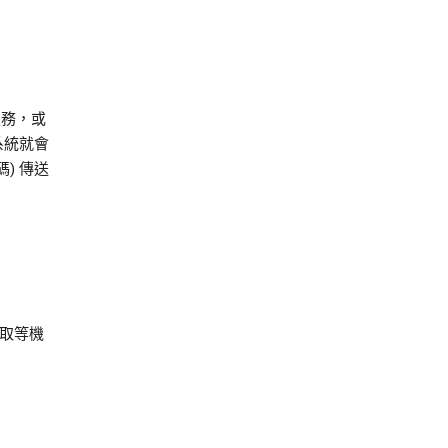
服務，或
系統就會
) 傳送
快取等機