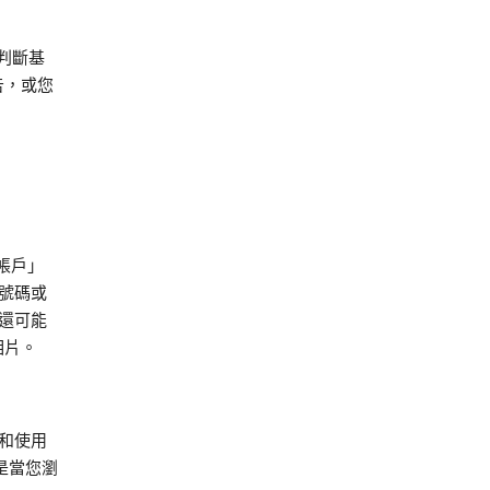
判斷基
告，或您
 帳戶」
號碼或
還可能
相片。
和使用
是當您瀏