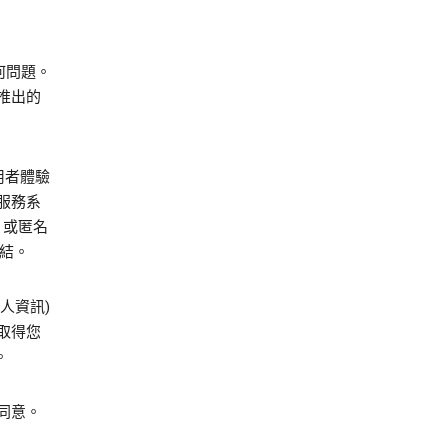
何問題。
推出的
用者體驗
服務系
 或匿名
連結。
人資訊)
取得您
。
同意。