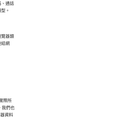
碼、通話
類型。
瀏覽器類
連結網
的實際所
。我們也
應器資料