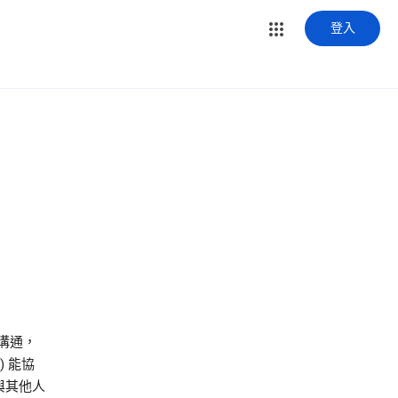
登入
溝通，
) 能協
與其他人