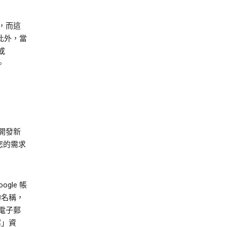
訊，而這
此外，當
或
。
開發新
您的需求
gle 帳
的名稱，
電子郵
案」資