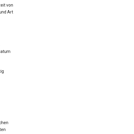
eit von
und Art
,
 Datum
ig
ichen
ten