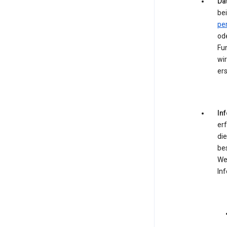
Dat
bei
pe
od
Fun
wir
ers
In
er
die
be
We
In