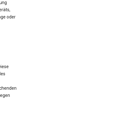
mung
räts,
nge oder
iese
des
rechenden
wegen