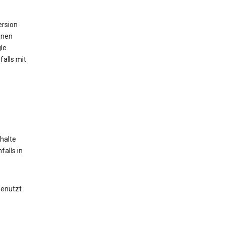
ersion
onen
le
alls mit
halte
alls in
genutzt