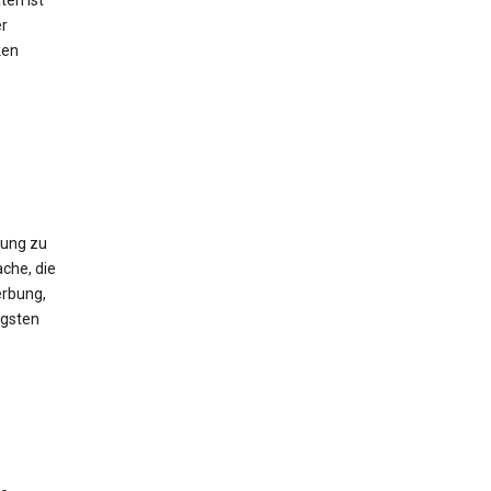
ten ist
er
ken
gung zu
che, die
erbung,
igsten