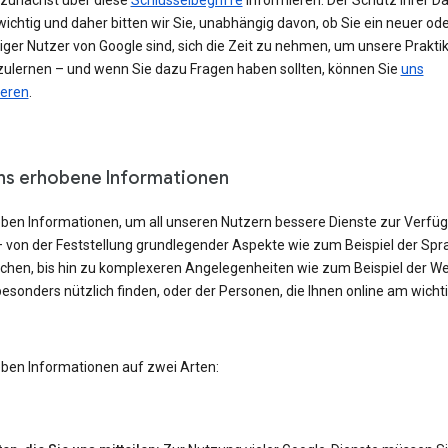
h zunächst über diese
Schlüsselbegriffe
informieren. Der Schutz Ihrer Da
ichtig und daher bitten wir Sie, unabhängig davon, ob Sie ein neuer od
iger Nutzer von Google sind, sich die Zeit zu nehmen, um unsere Prakti
ulernen – und wenn Sie dazu Fragen haben sollten, können Sie
uns
ieren
.
ns erhobene Informationen
eben Informationen, um all unseren Nutzern bessere Dienste zur Verfü
– von der Feststellung grundlegender Aspekte wie zum Beispiel der Spra
echen, bis hin zu komplexeren Angelegenheiten wie zum Beispiel der W
besonders nützlich finden, oder der Personen, die Ihnen online am wicht
eben Informationen auf zwei Arten: