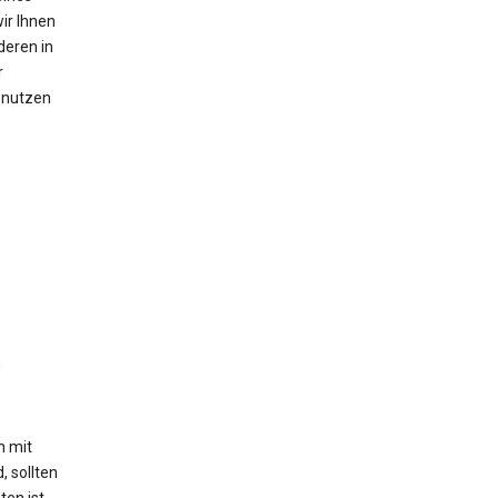
ir Ihnen
deren in
r
n nutzen
n
h mit
, sollten