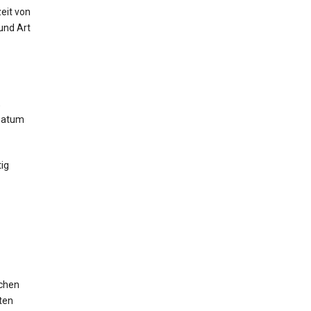
eit von
und Art
,
 Datum
ig
ichen
ten