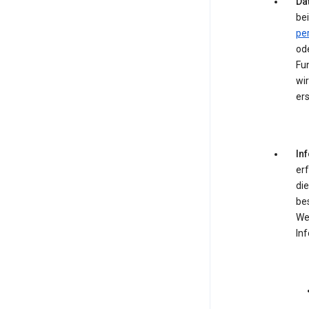
Dat
bei
pe
od
Fun
wir
ers
In
er
die
be
We
In