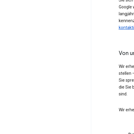
Sie sic
Google w
langjähr
kennenz
kontakt
Von u
Wir erh
stellen 
Sie spr
die Sie 
sind.
Wir erh