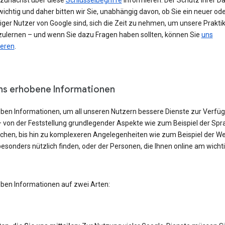
h zunächst über diese
Schlüsselbegriffe
informieren. Der Schutz Ihrer Da
ichtig und daher bitten wir Sie, unabhängig davon, ob Sie ein neuer od
iger Nutzer von Google sind, sich die Zeit zu nehmen, um unsere Prakti
ulernen – und wenn Sie dazu Fragen haben sollten, können Sie
uns
ieren
.
ns erhobene Informationen
eben Informationen, um all unseren Nutzern bessere Dienste zur Verfü
– von der Feststellung grundlegender Aspekte wie zum Beispiel der Spra
echen, bis hin zu komplexeren Angelegenheiten wie zum Beispiel der W
besonders nützlich finden, oder der Personen, die Ihnen online am wicht
eben Informationen auf zwei Arten: