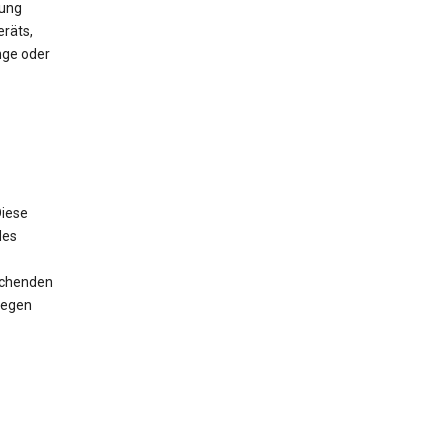
mung
räts,
nge oder
iese
des
rechenden
wegen