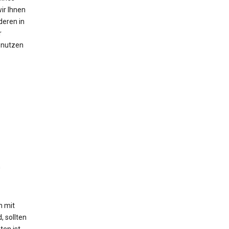
ir Ihnen
deren in
r
n nutzen
n
h mit
, sollten