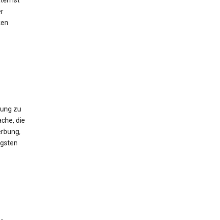
ten ist
er
ken
gung zu
che, die
erbung,
igsten