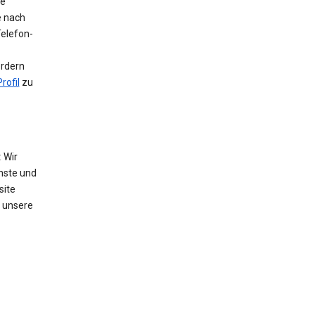
ie
e nach
Telefon-
ordern
rofil
zu
:
Wir
nste und
site
 unsere