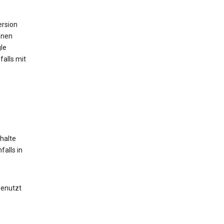
ersion
onen
le
alls mit
halte
alls in
genutzt