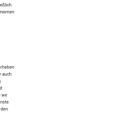
eßlich
anismen
erheben
r auch
n
d
 wir
enste
rden.