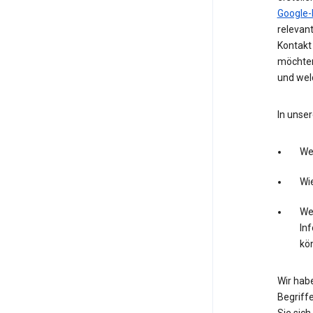
Google-
relevan
Kontakt 
möchten
und wel
In unser
We
Wie
Wel
In
kö
Wir hab
Begriffe