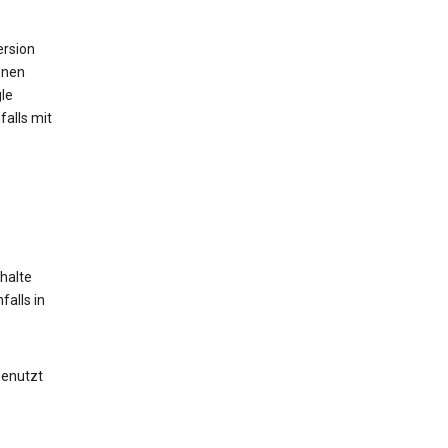
ersion
onen
le
alls mit
halte
alls in
genutzt