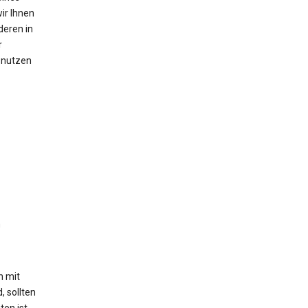
ir Ihnen
deren in
r
n nutzen
n
h mit
, sollten