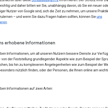
h zunächst über diese
Schlüsselbegriffe
informieren. Der Schutz Ihrer Da
ichtig und daher bitten wir Sie, unabhängig davon, ob Sie ein neuer od
iger Nutzer von Google sind, sich die Zeit zu nehmen, um unsere Prakti
ulernen – und wenn Sie dazu Fragen haben sollten, können Sie
uns
ieren
.
ns erhobene Informationen
eben Informationen, um all unseren Nutzern bessere Dienste zur Verfü
– von der Feststellung grundlegender Aspekte wie zum Beispiel der Spra
echen, bis hin zu komplexeren Angelegenheiten wie zum Beispiel der W
besonders nützlich finden, oder der Personen, die Ihnen online am wicht
eben Informationen auf zwei Arten: