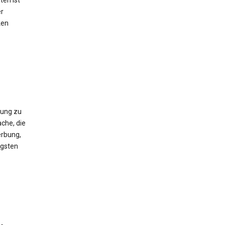
ten ist
er
ken
gung zu
che, die
erbung,
igsten