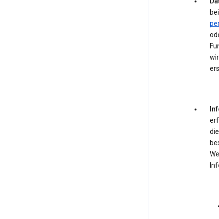
Dat
bei
pe
od
Fun
wir
ers
In
er
die
be
We
In