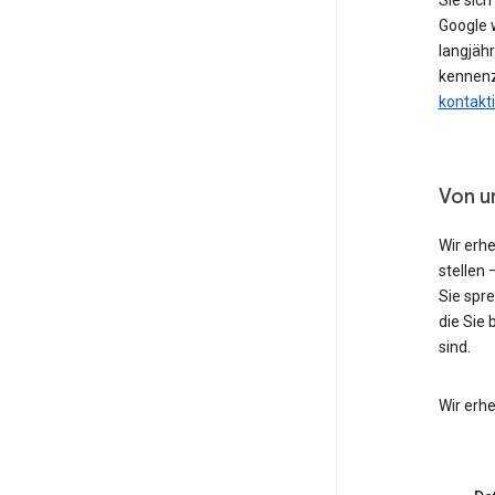
Sie sic
Google w
langjähr
kennenz
kontakt
Von u
Wir erh
stellen 
Sie spr
die Sie 
sind.
Wir erh