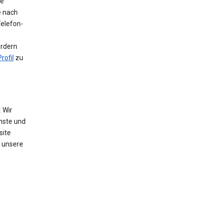
ie
e nach
Telefon-
ordern
rofil
zu
:
Wir
nste und
site
 unsere