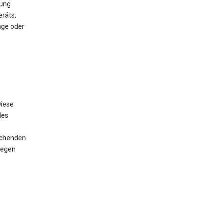
mung
räts,
nge oder
iese
des
rechenden
wegen