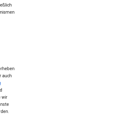
eßlich
anismen
erheben
r auch
n
d
 wir
enste
rden.