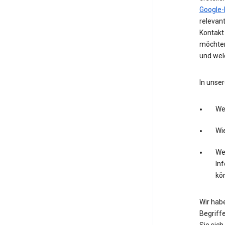
Google-
relevan
Kontakt 
möchten
und wel
In unser
We
Wie
Wel
In
kö
Wir hab
Begriffe