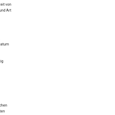
eit von
und Art
,
 Datum
ig
ichen
ten