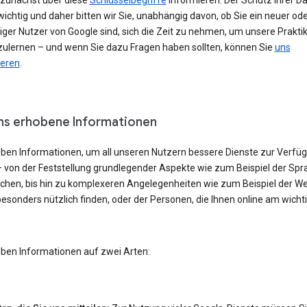
h zunächst über diese
Schlüsselbegriffe
informieren. Der Schutz Ihrer Da
ichtig und daher bitten wir Sie, unabhängig davon, ob Sie ein neuer od
iger Nutzer von Google sind, sich die Zeit zu nehmen, um unsere Prakti
ulernen – und wenn Sie dazu Fragen haben sollten, können Sie
uns
ieren
.
ns erhobene Informationen
eben Informationen, um all unseren Nutzern bessere Dienste zur Verfü
– von der Feststellung grundlegender Aspekte wie zum Beispiel der Spra
echen, bis hin zu komplexeren Angelegenheiten wie zum Beispiel der W
besonders nützlich finden, oder der Personen, die Ihnen online am wicht
eben Informationen auf zwei Arten: