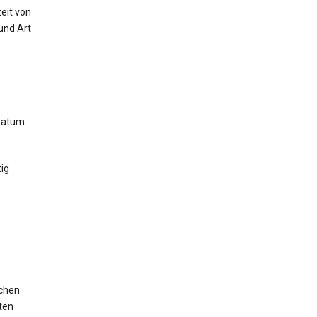
eit von
und Art
,
 Datum
ig
ichen
ten