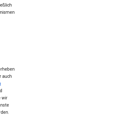
eßlich
anismen
erheben
r auch
n
d
 wir
enste
rden.