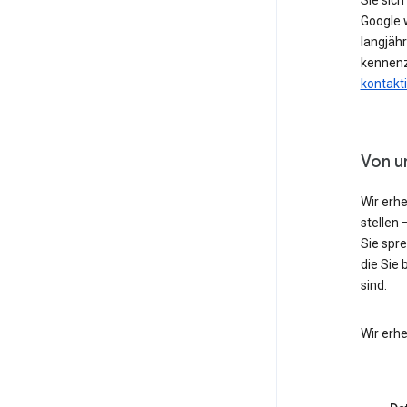
Sie sic
Google w
langjähr
kennenz
kontakt
Von u
Wir erh
stellen 
Sie spr
die Sie 
sind.
Wir erh