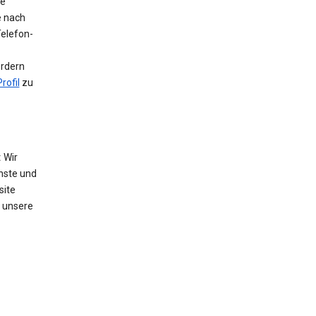
ie
e nach
Telefon-
ordern
rofil
zu
:
Wir
nste und
site
 unsere