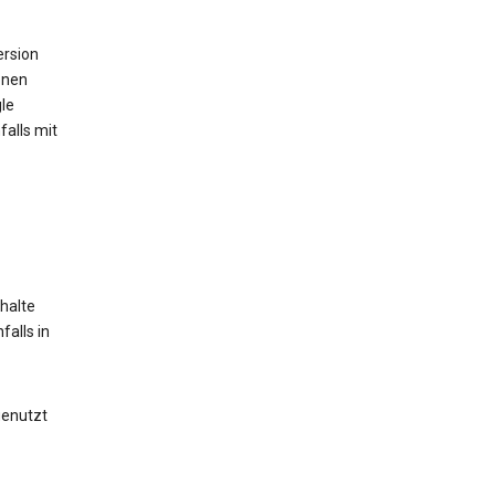
ersion
onen
le
alls mit
halte
alls in
genutzt