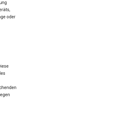
mung
räts,
nge oder
iese
des
rechenden
wegen