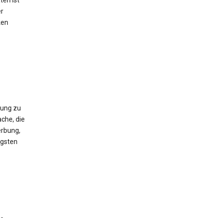
ten ist
er
ken
gung zu
che, die
erbung,
igsten