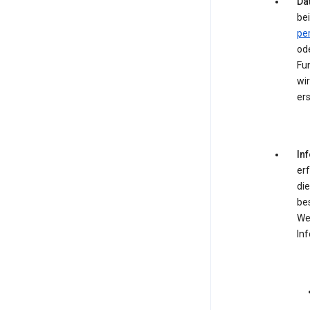
Dat
bei
pe
od
Fun
wir
ers
In
er
die
be
We
In