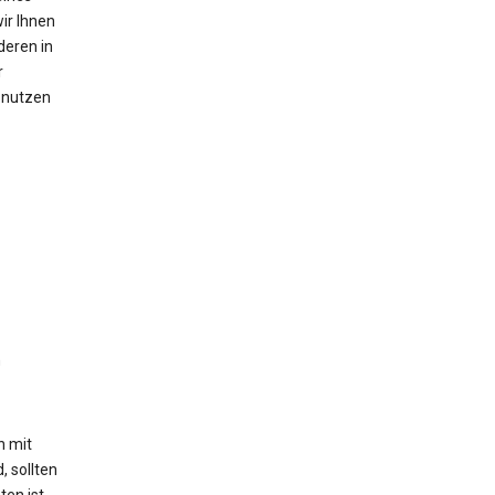
ir Ihnen
deren in
r
n nutzen
n
h mit
, sollten