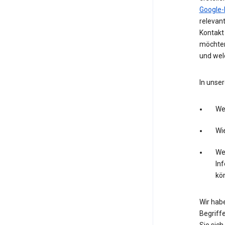
Google-
relevan
Kontakt 
möchten
und wel
In unser
We
Wie
Wel
In
kö
Wir hab
Begriffe