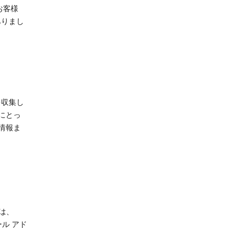
お客様
ありまし
を収集し
にとっ
情報ま
では、
ル アド