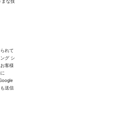
ざまな技
てられて
ング シ
、お客様
際に
ogle
にも送信