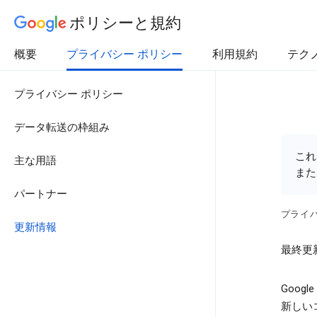
ポリシーと規約
概要
プライバシー ポリシー
利用規約
テク
プライバシー ポリシー
データ転送の枠組み
これ
主な用語
また
パートナー
プライ
更新情報
最終更新
Goo
新しい