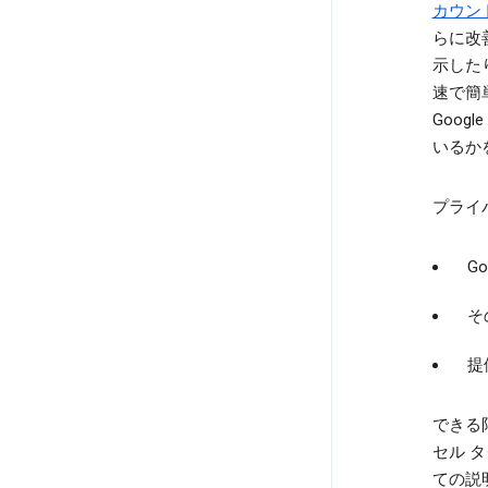
カウン
らに改
示した
速で簡
Goo
いるか
プライ
G
そ
提
できる
セル 
ての説