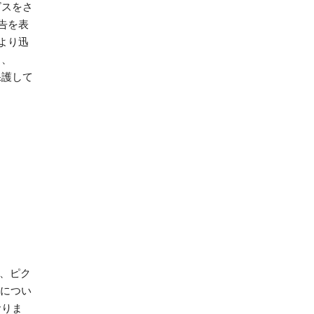
ビスをさ
告を表
より迅
り、
保護して
ス、ピク
につい
おりま