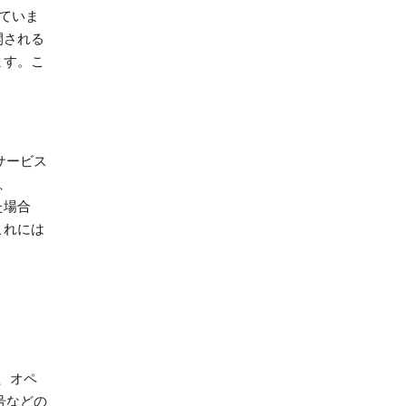
ていま
開される
ます。こ
のサービス
、
た場合
これには
ル、オペ
号などの