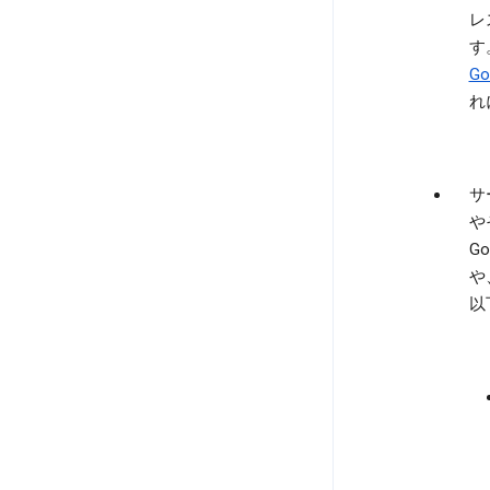
レ
す
G
れ
サ
や
G
や
以