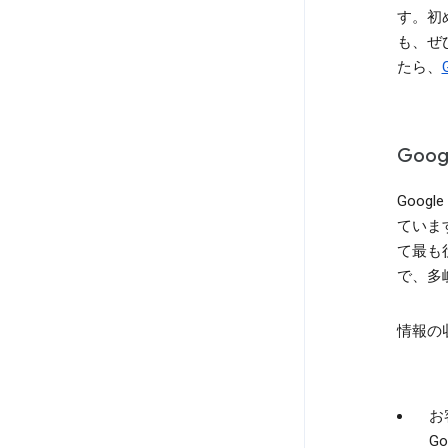
す。初
も、ぜ
たら、
Goo
Goo
ていま
て最も
で、多
情報の
お
G