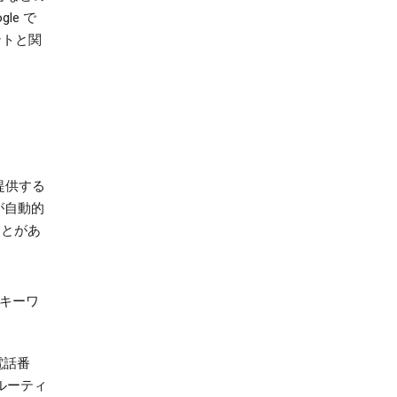
le で
ントと関
が提供する
が自動的
ことがあ
索キーワ
電話番
ルーティ