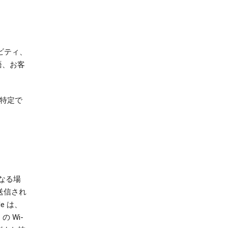
ビティ、
語、お客
を特定で
になる場
送信され
e は、
 Wi-