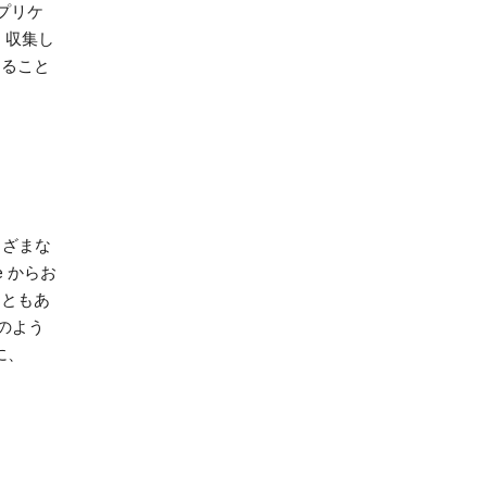
アプリケ
、収集し
すること
まざまな
 からお
ともあ
能のよう
に、