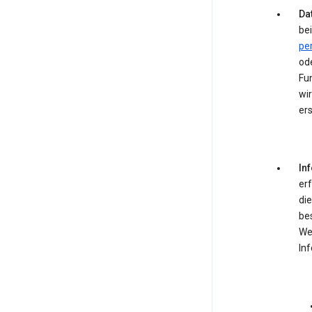
Dat
bei
pe
od
Fun
wir
ers
In
er
die
be
We
In