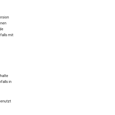
ersion
onen
le
alls mit
halte
alls in
genutzt