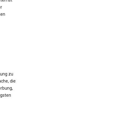
ten ist
er
ken
gung zu
che, die
erbung,
igsten