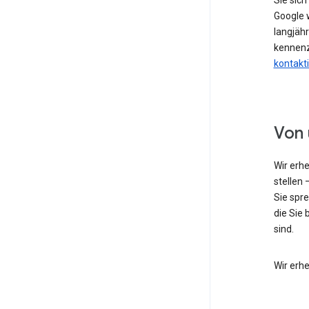
Sie sic
Google w
langjähr
kennenz
kontakt
Von 
Wir erh
stellen 
Sie spr
die Sie 
sind.
Wir erh