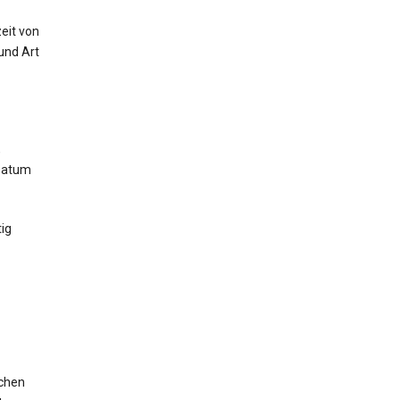
eit von
und Art
,
 Datum
ig
ichen