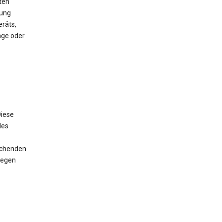
ten
mung
räts,
nge oder
iese
des
rechenden
wegen