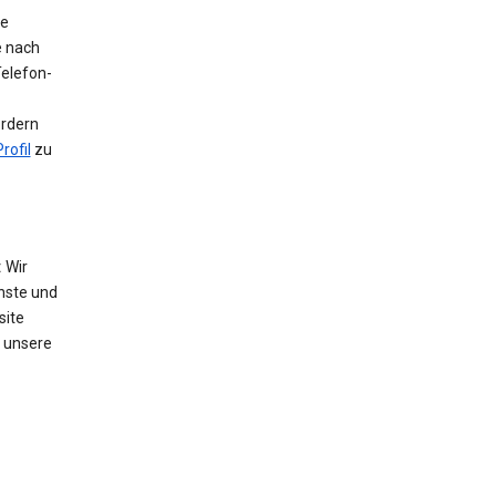
ie
e nach
Telefon-
ordern
rofil
zu
:
Wir
nste und
site
 unsere