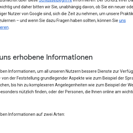
h zunächst über diese
Schlüsselbegriffe
informieren. Der Schutz Ihrer Da
ichtig und daher bitten wir Sie, unabhängig davon, ob Sie ein neuer od
iger Nutzer von Google sind, sich die Zeit zu nehmen, um unsere Prakti
ulernen – und wenn Sie dazu Fragen haben sollten, können Sie
uns
ieren
.
uns erhobene Informationen
eben Informationen, um all unseren Nutzern bessere Dienste zur Verfü
– von der Feststellung grundlegender Aspekte wie zum Beispiel der Spra
echen, bis hin zu komplexeren Angelegenheiten wie zum Beispiel der W
besonders nützlich finden, oder der Personen, die Ihnen online am wicht
eben Informationen auf zwei Arten: