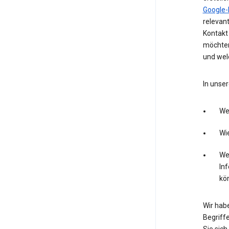
Google-
relevan
Kontakt 
möchten
und wel
In unser
We
Wie
Wel
In
kö
Wir hab
Begriffe