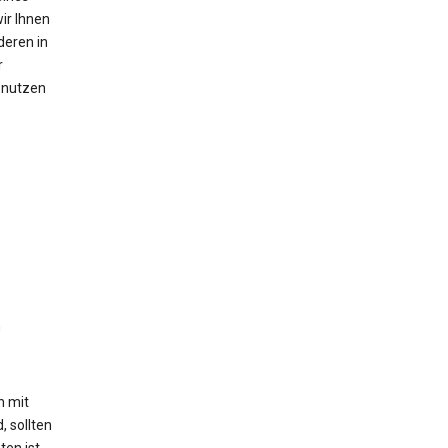
ir Ihnen
deren in
r
n nutzen
n
h mit
, sollten