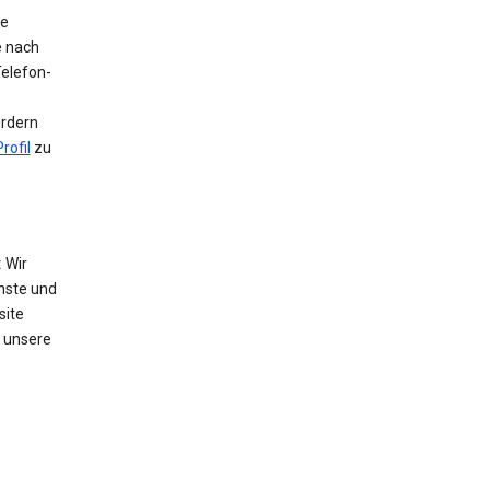
ie
e nach
Telefon-
ordern
rofil
zu
:
Wir
nste und
site
 unsere