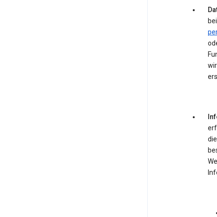
Dat
bei
pe
od
Fun
wir
ers
In
er
die
be
We
In