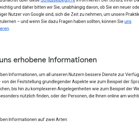
h zunächst über diese
Schlüsselbegriffe
informieren. Der Schutz Ihrer Da
ichtig und daher bitten wir Sie, unabhängig davon, ob Sie ein neuer od
iger Nutzer von Google sind, sich die Zeit zu nehmen, um unsere Prakti
ulernen – und wenn Sie dazu Fragen haben sollten, können Sie
uns
ieren
.
uns erhobene Informationen
eben Informationen, um all unseren Nutzern bessere Dienste zur Verfü
– von der Feststellung grundlegender Aspekte wie zum Beispiel der Spra
echen, bis hin zu komplexeren Angelegenheiten wie zum Beispiel der W
besonders nützlich finden, oder der Personen, die Ihnen online am wicht
eben Informationen auf zwei Arten: