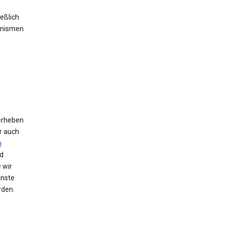
eßlich
anismen
erheben
r auch
n
d
 wir
enste
rden.