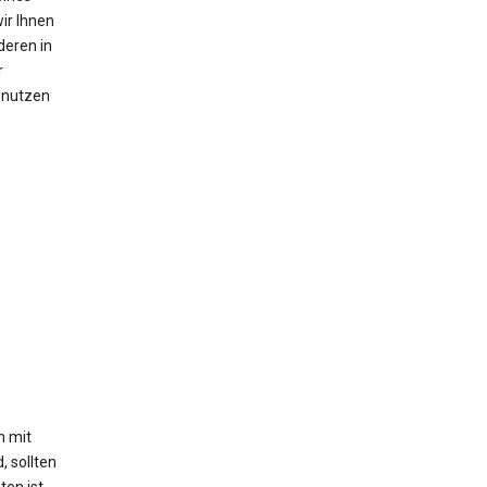
ir Ihnen
deren in
r
n nutzen
n
h mit
, sollten