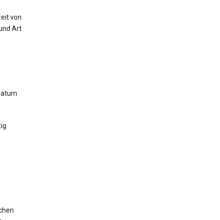
eit von
und Art
,
 Datum
ig
ichen