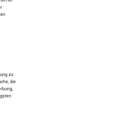
ten ist
er
ken
gung zu
che, die
erbung,
igsten