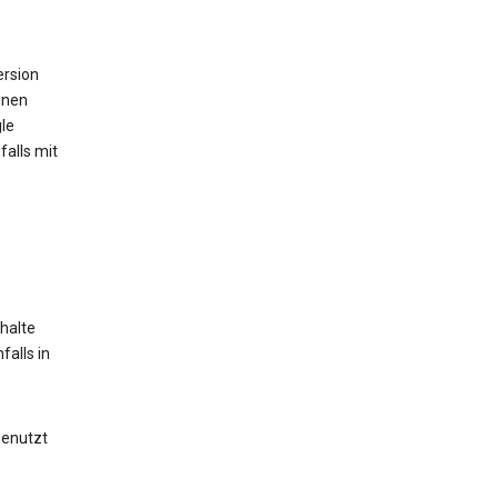
ersion
onen
le
alls mit
halte
alls in
genutzt