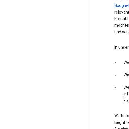
Google-
relevan
Kontakt 
möchten
und wel
In unser
We
Wie
Wel
In
kö
Wir hab
Begriffe