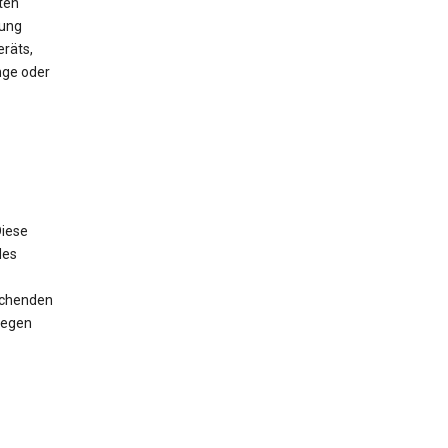
ten
mung
räts,
nge oder
iese
des
rechenden
wegen