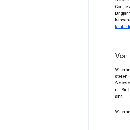
Sie sic
Google w
langjähr
kennenz
kontakt
Von 
Wir erh
stellen 
Sie spr
die Sie 
sind.
Wir erh