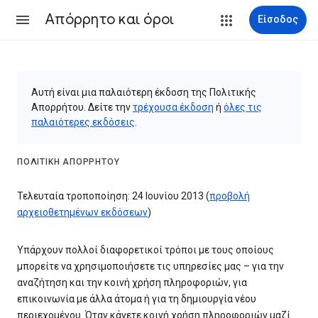
Απόρρητο και όροι
Είσοδος
Αυτή είναι μια παλαιότερη έκδοση της Πολιτικής
Απορρήτου. Δείτε την
τρέχουσα έκδοση
ή
όλες τις
παλαιότερες εκδόσεις
.
ΠΟΛΙΤΙΚΉ ΑΠΟΡΡΉΤΟΥ
Τελευταία τροποποίηση: 24 Ιουνίου 2013 (
προβολή
αρχειοθετημένων εκδόσεων
)
Υπάρχουν πολλοί διαφορετικοί τρόποι με τους οποίους
μπορείτε να χρησιμοποιήσετε τις υπηρεσίες μας – για την
αναζήτηση και την κοινή χρήση πληροφοριών, για
επικοινωνία με άλλα άτομα ή για τη δημιουργία νέου
περιεχομένου. Όταν κάνετε κοινή χρήση πληροφοριών μαζί