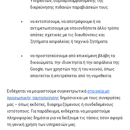
Υπηρεσιών, συμπεριλαμβανομένης της
διερεύνησης πιθανών παραβιάσεών τους.
να εντοπίσουμε, να αποτρέψουμε ή να
αντιμετωπίσουμε με οποιονδήποτε άλλο τρόπο
απάτες σχετικές με τις διευθύνσεις και
ζητήματα ασφαλείας ή τεχνικά ζητήματα.
να προστατεύσουμε από επικείμενη βλάβη τα
δικαιώματα, την ιδιοκτησία ή την ασφάλεια της
Google, των χρηστών της ή του κοινού, όπως
απαιτείται ή επιτρέπεται από τη νομοθεσία.
Ενδέχεται να μοιραστούμε συγκεντρωτικά
στοιχεία μη
προσωπικής ταυτοποίησης
δημόσια και με τους συνεργάτες
μας – όπως εκδότες, διαφημιζόμενους ή συνδεδεμένους
ιστότοπους. Για παράδειγμα, ενδέχεται να μοιραστούμε
πληροφορίες δημόσια για να δείξουμε τις τάσεις όσον αφορά
τη γενική χρήση των υπηρεσιών μας.