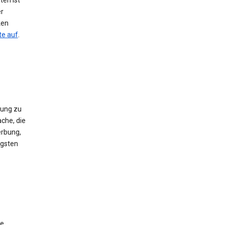
ten ist
er
ken
te auf
.
gung zu
che, die
erbung,
igsten
ie