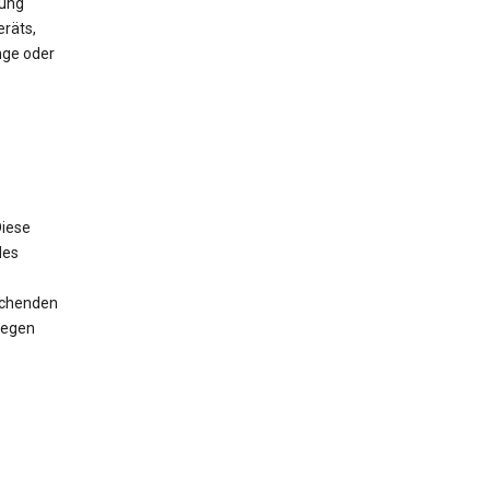
mung
räts,
nge oder
iese
des
rechenden
wegen