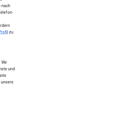
e nach
Telefon-
ordern
rofil
zu
:
Wir
nste und
site
 unsere