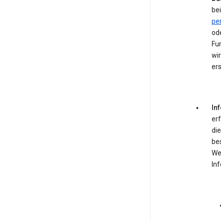
bei
pe
od
Fun
wir
ers
In
er
die
be
We
In