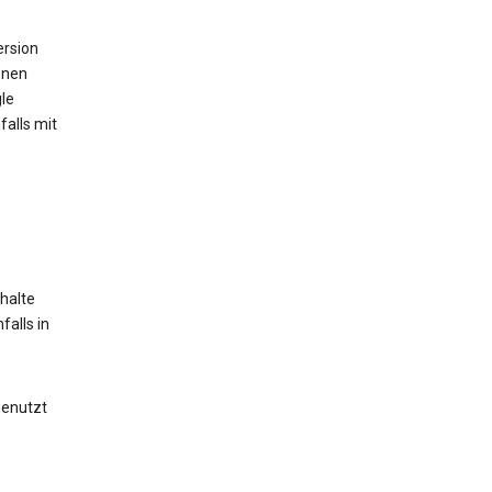
ersion
onen
le
alls mit
halte
alls in
genutzt