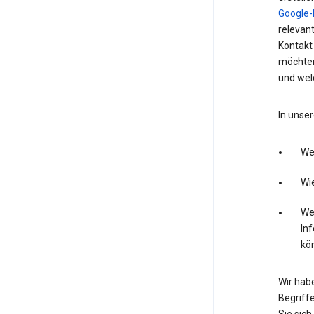
Google-
relevan
Kontakt 
möchten
und wel
In unser
We
Wie
Wel
In
kö
Wir hab
Begriffe