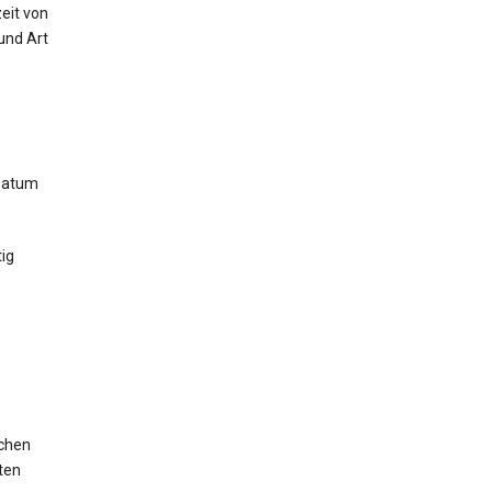
eit von
und Art
,
 Datum
ig
ichen
ten