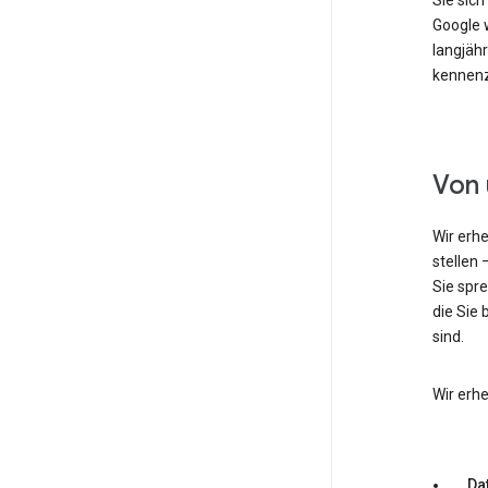
Sie sic
Google w
langjähr
kennenz
Von 
Wir erh
stellen 
Sie spr
die Sie 
sind.
Wir erh
Dat