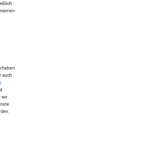
eßlich
anismen
erheben
r auch
n
d
 wir
enste
rden.