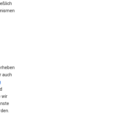
eßlich
anismen
erheben
r auch
n
d
 wir
enste
rden.