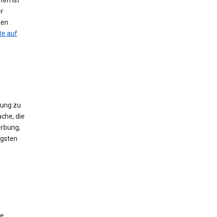
ten ist
er
ken
te auf
.
gung zu
che, die
erbung,
igsten
ie