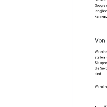
Sie sic
Google w
langjähr
kennenz
Von 
Wir erh
stellen 
Sie spr
die Sie 
sind.
Wir erh
Dat