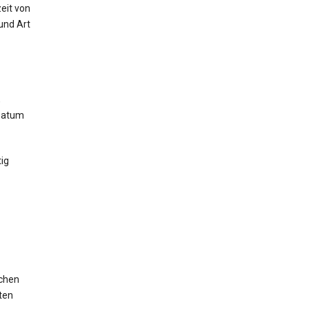
eit von
und Art
,
 Datum
ig
ichen
ten