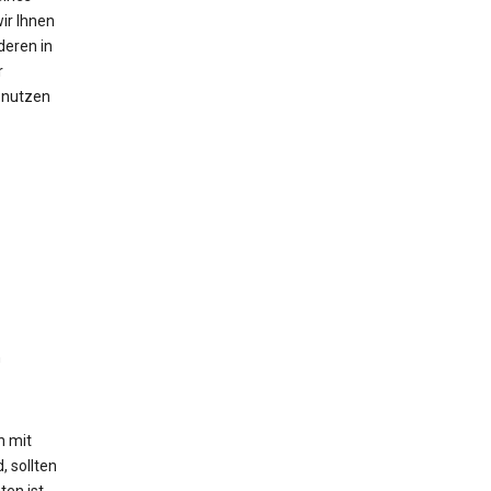
ir Ihnen
deren in
r
n nutzen
n
h mit
, sollten