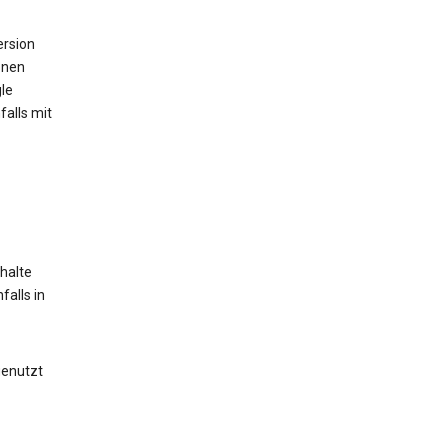
ersion
onen
le
alls mit
halte
alls in
genutzt