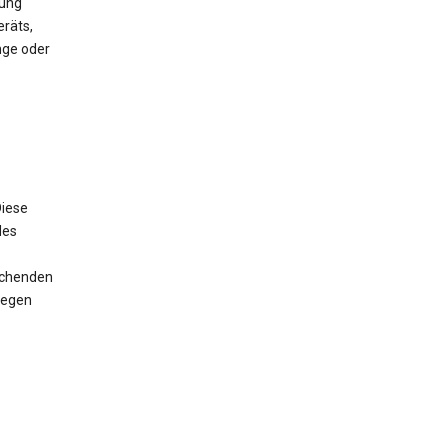
mung
räts,
nge oder
iese
des
rechenden
wegen