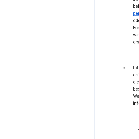
bei
pe
od
Fun
wir
ers
In
er
die
be
We
In