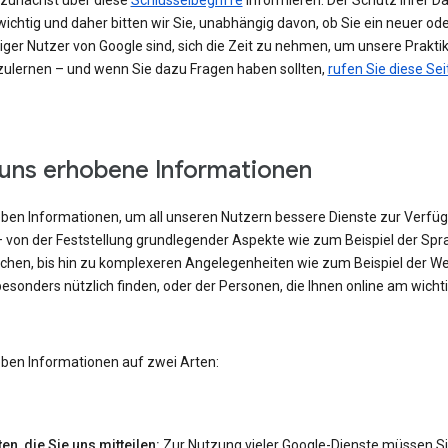
h zunächst über diese
Schlüsselbegriffe
informieren. Der Schutz Ihrer Da
ichtig und daher bitten wir Sie, unabhängig davon, ob Sie ein neuer od
iger Nutzer von Google sind, sich die Zeit zu nehmen, um unsere Prakti
ulernen – und wenn Sie dazu Fragen haben sollten,
rufen Sie diese Sei
uns erhobene Informationen
eben Informationen, um all unseren Nutzern bessere Dienste zur Verfü
– von der Feststellung grundlegender Aspekte wie zum Beispiel der Spra
echen, bis hin zu komplexeren Angelegenheiten wie zum Beispiel der W
besonders nützlich finden, oder der Personen, die Ihnen online am wicht
eben Informationen auf zwei Arten:
en, die Sie uns mitteilen:
Zur Nutzung vieler Google-Dienste müssen S