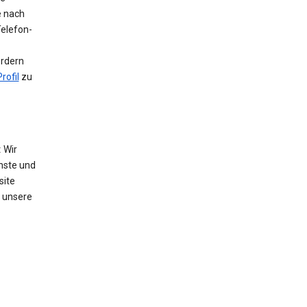
e nach
Telefon-
ordern
rofil
zu
:
Wir
nste und
site
 unsere