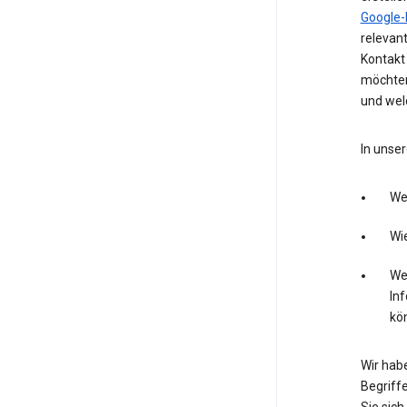
Google-
relevan
Kontakt 
möchten
und wel
In unser
We
Wie
Wel
In
kö
Wir hab
Begriffe