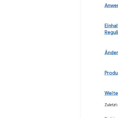
Anwen
Einha
Regul
Ände
Produ
Weite
Zuletzt