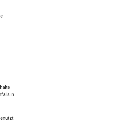
ie
halte
alls in
genutzt