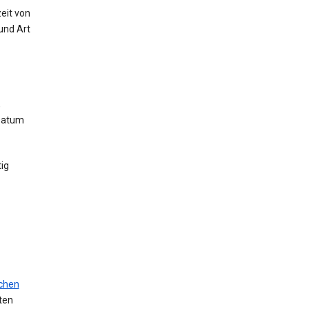
eit von
und Art
,
 Datum
ig
ichen
ten