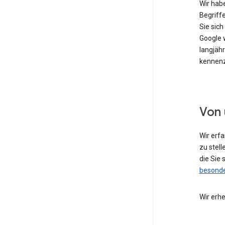
Wir hab
Begriffe
Sie sic
Google w
langjähr
kennenz
Von 
Wir erf
zu stell
die Sie
besonde
Wir erh