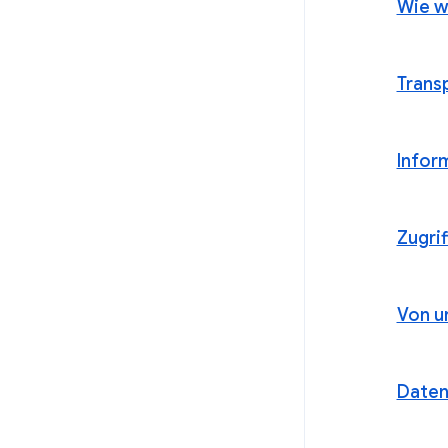
Wie w
Trans
Inform
Zugri
Von u
Daten