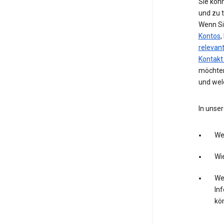
Sie kön
und zu 
Wenn Si
Kontos
,
relevan
Kontakt
möchten
und wel
In unser
We
Wie
Wel
In
kö