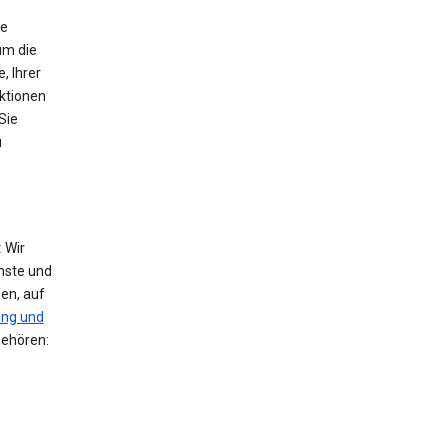
ie
um die
, Ihrer
nktionen
Sie
u
:
Wir
nste und
en, auf
ng und
gehören: