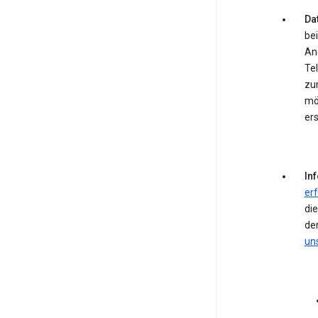
Dat
bei
An
Te
zum
mö
ers
In
er
die
de
un