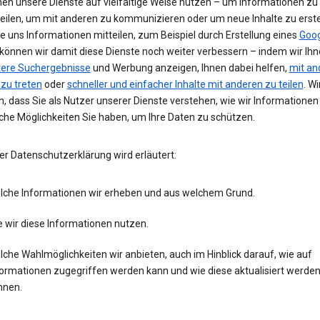
nen unsere Dienste auf vielfältige Weise nutzen – um Informationen zu
teilen, um mit anderen zu kommunizieren oder um neue Inhalte zu erste
e uns Informationen mitteilen, zum Beispiel durch Erstellung eines
Goog
 können wir damit diese Dienste noch weiter verbessern – indem wir Ih
tere Suchergebnisse
und Werbung anzeigen, Ihnen dabei helfen,
mit an
 zu treten
oder
schneller und einfacher Inhalte mit anderen zu teilen
. Wi
, dass Sie als Nutzer unserer Dienste verstehen, wie wir Informatione
che Möglichkeiten Sie haben, um Ihre Daten zu schützen.
er Datenschutzerklärung wird erläutert:
lche Informationen wir erheben und aus welchem Grund.
 wir diese Informationen nutzen.
che Wahlmöglichkeiten wir anbieten, auch im Hinblick darauf, wie auf
formationen zugegriffen werden kann und wie diese aktualisiert werde
nnen.