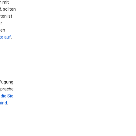
h mit
, sollten
ten ist
er
ken
te auf
.
rfügung
Sprache,
die Sie
sind
.