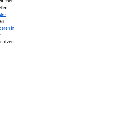
 suchen
llen.
le-
nen
deren in
r
n nutzen
n