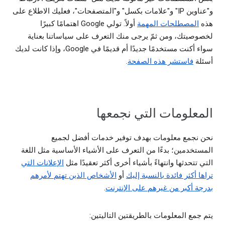
و"عناوين IP" و"علامات بكسل" و"المتصفحات"، فعليك الاطلاع على
هذه
المصطلحات المهمة
أولاً. تولي Google اهتمامًا كبيرًا
لخصوصيتك، ومن ثمّ يرجى منك التعرف على سياساتنا بعناية
سواء أكنت مستخدمًا جديدًا أم قديمًا في Google، وإذا كانت لديك
أسئلة
فاستشر هذه الصفحة
.
المعلومات التي نجمعها
نحن نجمع معلومات بهدف توفير خدمات أفضل لجميع
المستخدمين؛ بدءًا من التعرف على الأشياء الأساسية مثل اللغة
التي تتحدثها وانتهاءً بأشياء أخرى أكثر تعقيدًا مثل
الإعلانات التي
تراها أكثر فائدة بالنسبة إليك
أو
الأشخاص الذين تهتم لأمرهم
بدرجة أكبر من غيرهم على الإنترنت
.
يتم جمع المعلومات بالطريقتين التاليتين: