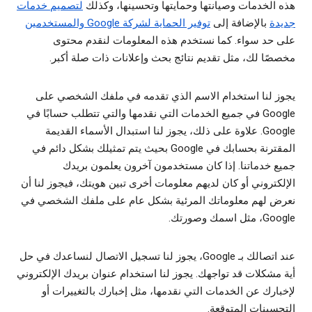
هذه الخدمات وصيانتها وحمايتها وتحسينها، وكذلك
لتصميم خدمات
جديدة
بالإضافة إلى
توفير الحماية لشركة Google والمستخدمين
على حد سواء. كما نستخدم هذه المعلومات لنقدم محتوى
مخصصًا لك، مثل تقديم نتائج بحث وإعلانات ذات صلة أكبر.
يجوز لنا استخدام الاسم الذي تقدمه في ملفك الشخصي على
Google في جميع الخدمات التي نقدمها والتي تتطلب حسابًا في
Google. علاوة على ذلك، يجوز لنا استبدال الأسماء القديمة
المقترنة بحسابك في Google بحيث يتم تمثيلك بشكل دائم في
جميع خدماتنا. إذا كان مستخدمون آخرون يعلمون بريدك
الإلكتروني أو كان لديهم معلومات أخرى تبين هويتك، فيجوز لنا أن
نعرض لهم معلوماتك المرئية بشكل عام على ملفك الشخصي في
Google، مثل اسمك وصورتك.
عند اتصالك بـ Google، يجوز لنا تسجيل الاتصال لنساعدك في حل
أية مشكلات قد تواجهك. يجوز لنا استخدام عنوان بريدك الإلكتروني
لإخبارك عن الخدمات التي نقدمها، مثل إخبارك بالتغييرات أو
التحسينات المتوقعة.