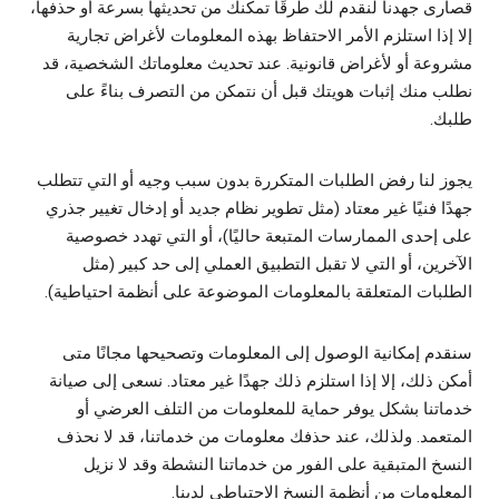
قصارى جهدنا لنقدم لك طرقًا تمكنك من تحديثها بسرعة أو حذفها،
إلا إذا استلزم الأمر الاحتفاظ بهذه المعلومات لأغراض تجارية
مشروعة أو لأغراض قانونية. عند تحديث معلوماتك الشخصية، قد
نطلب منك إثبات هويتك قبل أن نتمكن من التصرف بناءً على
طلبك.
يجوز لنا رفض الطلبات المتكررة بدون سبب وجيه أو التي تتطلب
جهدًا فنيًا غير معتاد (مثل تطوير نظام جديد أو إدخال تغيير جذري
على إحدى الممارسات المتبعة حاليًا)، أو التي تهدد خصوصية
الآخرين، أو التي لا تقبل التطبيق العملي إلى حد كبير (مثل
الطلبات المتعلقة بالمعلومات الموضوعة على أنظمة احتياطية).
سنقدم إمكانية الوصول إلى المعلومات وتصحيحها مجانًا متى
أمكن ذلك، إلا إذا استلزم ذلك جهدًا غير معتاد. نسعى إلى صيانة
خدماتنا بشكل يوفر حماية للمعلومات من التلف العرضي أو
المتعمد. ولذلك، عند حذفك معلومات من خدماتنا، قد لا نحذف
النسخ المتبقية على الفور من خدماتنا النشطة وقد لا نزيل
المعلومات من أنظمة النسخ الاحتياطي لدينا.