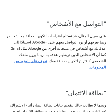
"التواصل مع الأشخاص"
على سبيل المثال، قد تستلم اقتراحات لتكوين صداقة مع أشخاص
ربما تعرفهم أو تود التواصل معهم على Google+‎، استنادًا إلى
علاقاتك مع أشخاص في منتجات أخرى من Google، مثل Gmail،
كما أن الأشخاص الذين تربطهم علاقة بك ربما يرون ملفك
الشخصي كاقتراح لتكوين صداقة معك.
تعرف على المزيد من
المعلومات.
"بطاقة الائتمان"
وبينما لا نطالب حاليًا بتقديم بيانات بطاقة ائتمان أثناء الاشتراك،
يُعد إثبات عمرك من خلال معاملة صغيرة ببطاقة الائتمان إحدى