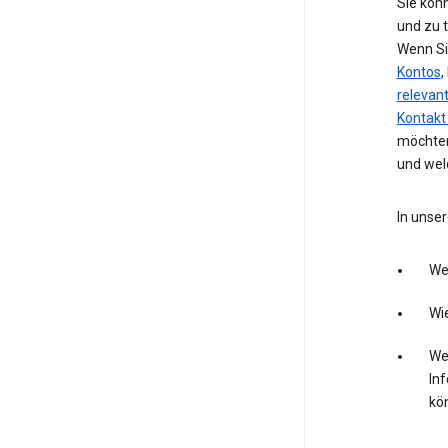
Sie kön
und zu 
Wenn Si
Kontos
,
relevan
Kontakt
möchten
und wel
In unser
We
Wie
Wel
In
kö