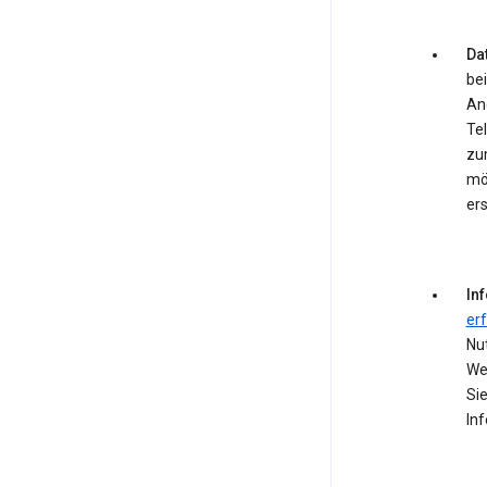
Dat
bei
An
Te
zum
mö
ers
In
er
Nu
We
Si
In