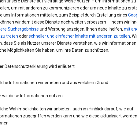
nen unsere Dienste auf vielfältige Weise nutzen – um Informationen zu
teilen, um mit anderen zu kommunizieren oder um neue Inhalte zu erste
e uns Informationen mitteilen, zum Beispiel durch Erstellung eines
Goog
 können wir damit diese Dienste noch weiter verbessern – indem wir Ih
tere Suchergebnisse
und Werbung anzeigen, Ihnen dabei helfen,
mit an
 zu treten
oder
schneller und einfacher Inhalte mit anderen zu teilen
. Wi
, dass Sie als Nutzer unserer Dienste verstehen, wie wir Informatione
che Möglichkeiten Sie haben, um Ihre Daten zu schützen.
er Datenschutzerklärung wird erläutert:
lche Informationen wir erheben und aus welchem Grund.
 wir diese Informationen nutzen.
che Wahlmöglichkeiten wir anbieten, auch im Hinblick darauf, wie auf
formationen zugegriffen werden kann und wie diese aktualisiert werde
nnen.