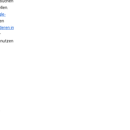
 suchen
llen.
le-
nen
deren in
r
n nutzen
n