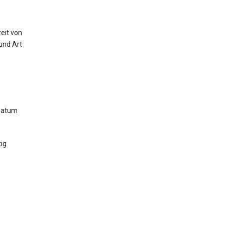
eit von
und Art
,
 Datum
ig