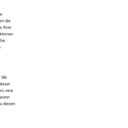
ie
um die
, Ihrer
nktionen
Sie
u
:
Wir
dieser
n, eine
 wenn
Zu diesen