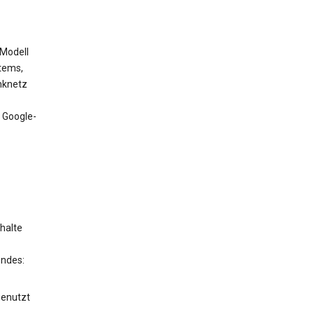
 Modell
tems,
nknetz
 Google-
halte
endes:
genutzt