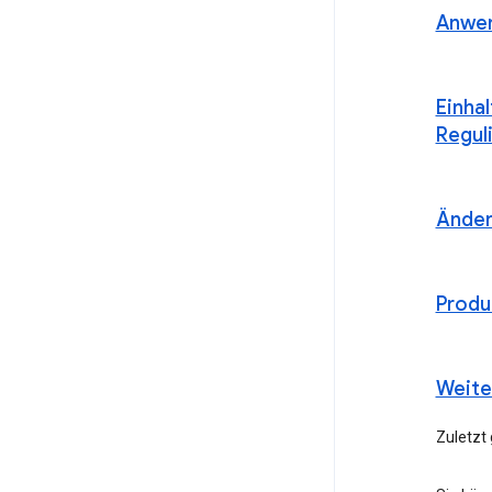
Anwen
Einha
Regul
Ände
Produ
Weite
Zuletzt