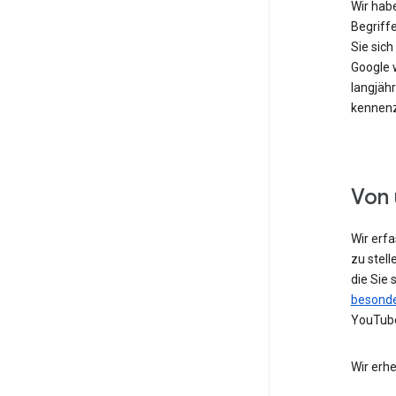
Wir hab
Begriffe
Sie sic
Google w
langjähr
kennenz
Von 
Wir erf
zu stell
die Sie
besonde
YouTube
Wir erh