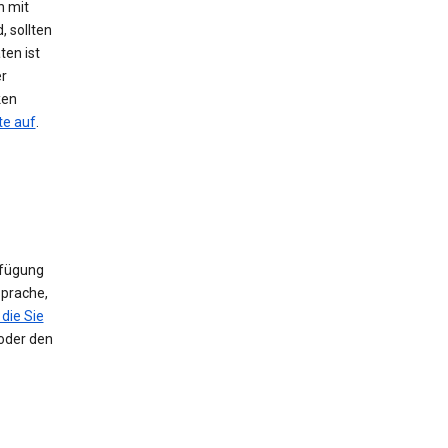
h mit
, sollten
ten ist
er
ken
te auf
.
rfügung
Sprache,
die Sie
 oder den