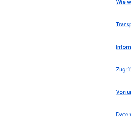
Wie w
Trans
Inform
Zugri
Von u
Daten