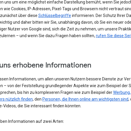
en uns um eine möglichst einfache Darstellung bemüht, wenn Sie jedoc
n wie Cookies, IP-Adressen, Pixel-Tags und Browsern nicht vertraut sind
h zunächst über diese
Schlüsselbegriffe
informieren. Der Schutz Ihrer Da
ichtig und daher bitten wir Sie, unabhängig davon, ob Sie ein neuer od
iger Nutzer von Google sind, sich die Zeit zu nehmen, um unsere Prakti
ulernen – und wenn Sie dazu Fragen haben sollten,
rufen Sie diese Sei
uns erhobene Informationen
assen Informationen, um allen unseren Nutzern bessere Dienste zur Ve
en – von der Feststellung grundlegender Aspekte wie zum Beispiel der 
 sprechen, bis hin zu komplexeren Fragen wie zum Beispiel der
Werbung, 
rs nützlich finden
, den
Personen, die Ihnen online am wichtigsten sind
,
-Videos, die Sie interessant finden könnten.
eben Informationen auf zwei Arten: