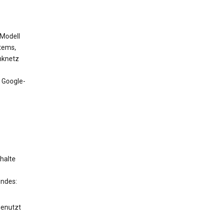
 Modell
tems,
nknetz
 Google-
halte
endes:
genutzt