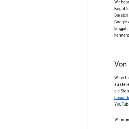
Wir hab
Begriffe
Sie sic
Google w
langjähr
kennenz
Von 
Wir erf
zu stell
die Sie
besonde
YouTube
Wir erh