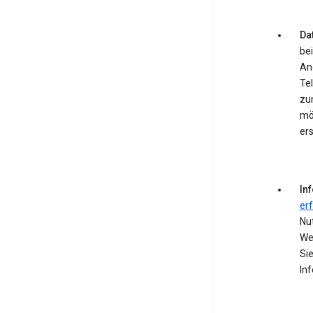
Dat
bei
An
Te
zum
mö
ers
In
er
Nu
We
Si
In