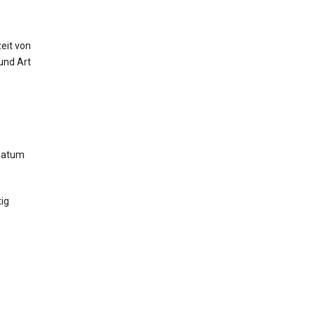
eit von
und Art
,
 Datum
ig