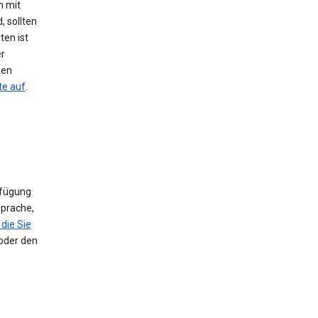
h mit
, sollten
ten ist
er
ken
te auf
.
rfügung
Sprache,
die Sie
 oder den