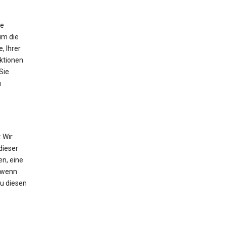
ie
um die
, Ihrer
nktionen
Sie
u
:
Wir
dieser
n, eine
 wenn
Zu diesen