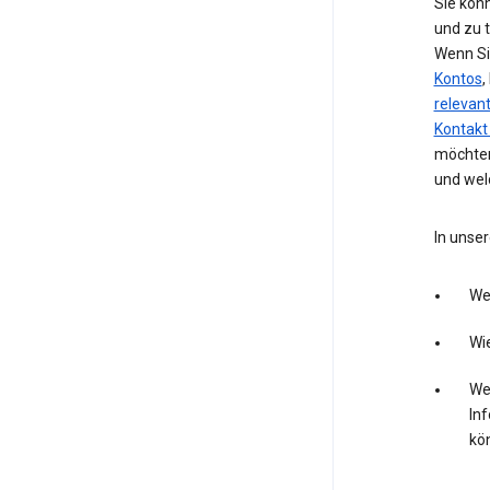
Sie kön
und zu 
Wenn Si
Kontos
,
relevan
Kontakt
möchten
und wel
In unser
We
Wie
Wel
In
kö