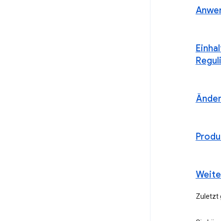
Anwen
Einha
Regul
Ände
Produ
Weite
Zuletzt 