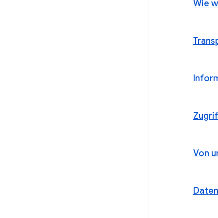
Wie w
Trans
Inform
Zugri
Von u
Daten