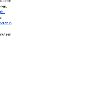
 suchen
llen.
le-
nen
deren in
r
n nutzen
n