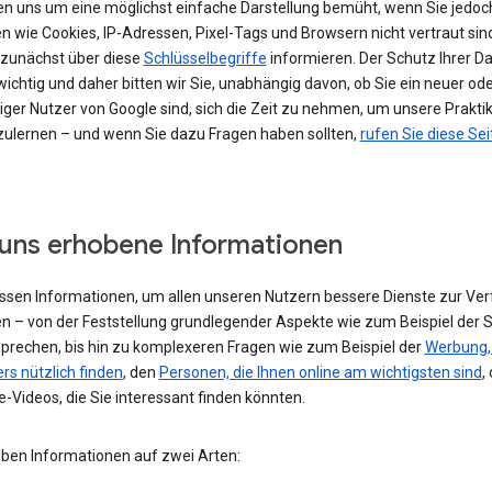
en uns um eine möglichst einfache Darstellung bemüht, wenn Sie jedoc
n wie Cookies, IP-Adressen, Pixel-Tags und Browsern nicht vertraut sind
h zunächst über diese
Schlüsselbegriffe
informieren. Der Schutz Ihrer Da
ichtig und daher bitten wir Sie, unabhängig davon, ob Sie ein neuer od
iger Nutzer von Google sind, sich die Zeit zu nehmen, um unsere Prakti
ulernen – und wenn Sie dazu Fragen haben sollten,
rufen Sie diese Sei
uns erhobene Informationen
assen Informationen, um allen unseren Nutzern bessere Dienste zur Ve
en – von der Feststellung grundlegender Aspekte wie zum Beispiel der 
 sprechen, bis hin zu komplexeren Fragen wie zum Beispiel der
Werbung, 
rs nützlich finden
, den
Personen, die Ihnen online am wichtigsten sind
,
-Videos, die Sie interessant finden könnten.
eben Informationen auf zwei Arten: