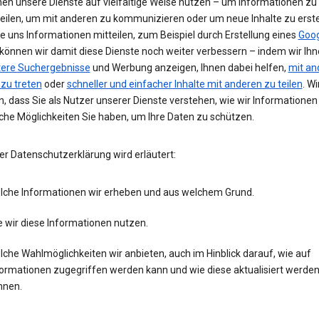
nen unsere Dienste auf vielfältige Weise nutzen – um Informationen zu
teilen, um mit anderen zu kommunizieren oder um neue Inhalte zu erste
e uns Informationen mitteilen, zum Beispiel durch Erstellung eines
Goog
 können wir damit diese Dienste noch weiter verbessern – indem wir Ih
tere Suchergebnisse
und Werbung anzeigen, Ihnen dabei helfen,
mit an
 zu treten
oder
schneller und einfacher Inhalte mit anderen zu teilen
. Wi
, dass Sie als Nutzer unserer Dienste verstehen, wie wir Informatione
che Möglichkeiten Sie haben, um Ihre Daten zu schützen.
er Datenschutzerklärung wird erläutert:
lche Informationen wir erheben und aus welchem Grund.
 wir diese Informationen nutzen.
che Wahlmöglichkeiten wir anbieten, auch im Hinblick darauf, wie auf
formationen zugegriffen werden kann und wie diese aktualisiert werde
nnen.