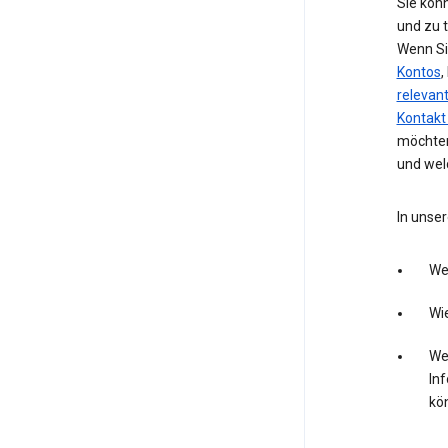
Sie kön
und zu 
Wenn Si
Kontos
,
relevan
Kontakt
möchten
und wel
In unser
We
Wie
Wel
In
kö