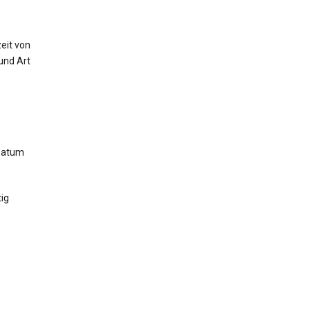
eit von
und Art
,
 Datum
ig