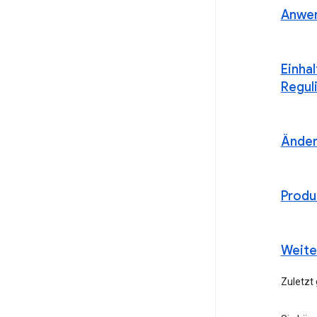
Anwen
Einha
Regul
Ände
Produ
Weite
Zuletzt 