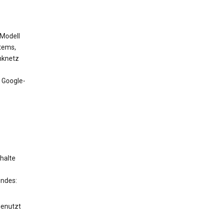
 Modell
tems,
nknetz
 Google-
halte
endes:
genutzt