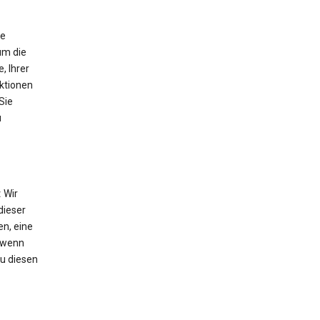
ie
um die
, Ihrer
nktionen
Sie
u
:
Wir
dieser
n, eine
 wenn
Zu diesen