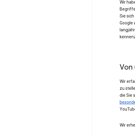
Wir hab
Begriffe
Sie sic
Google w
langjähr
kennenz
Von 
Wir erf
zu stell
die Sie
besonde
YouTube
Wir erh