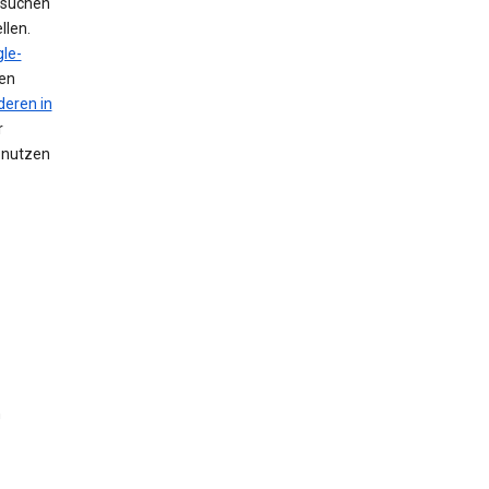
 suchen
llen.
le-
nen
deren in
r
n nutzen
n