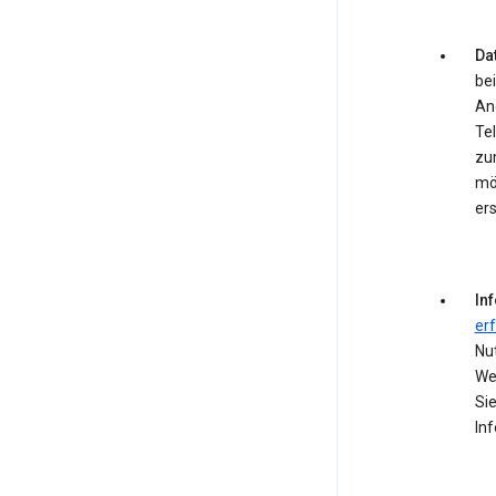
Dat
bei
An
Te
zum
mö
ers
In
er
Nu
We
Si
In