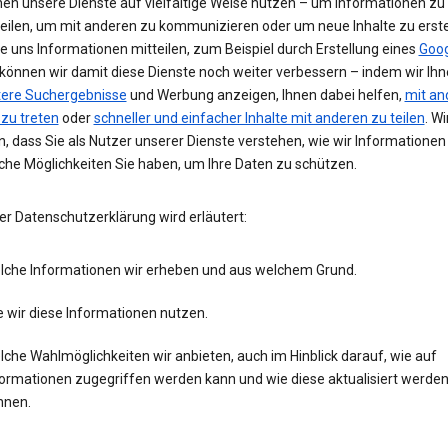
nen unsere Dienste auf vielfältige Weise nutzen – um Informationen zu
teilen, um mit anderen zu kommunizieren oder um neue Inhalte zu erste
e uns Informationen mitteilen, zum Beispiel durch Erstellung eines
Goog
 können wir damit diese Dienste noch weiter verbessern – indem wir Ih
tere Suchergebnisse
und Werbung anzeigen, Ihnen dabei helfen,
mit an
 zu treten
oder
schneller und einfacher Inhalte mit anderen zu teilen
. Wi
, dass Sie als Nutzer unserer Dienste verstehen, wie wir Informatione
che Möglichkeiten Sie haben, um Ihre Daten zu schützen.
er Datenschutzerklärung wird erläutert:
lche Informationen wir erheben und aus welchem Grund.
 wir diese Informationen nutzen.
che Wahlmöglichkeiten wir anbieten, auch im Hinblick darauf, wie auf
formationen zugegriffen werden kann und wie diese aktualisiert werde
nnen.