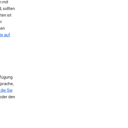
h mit
, sollten
ten ist
er
ken
te auf
.
rfügung
Sprache,
die Sie
 oder den