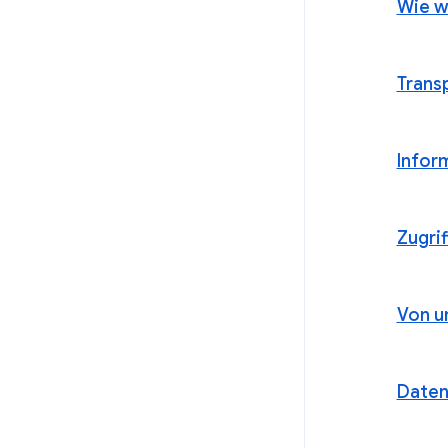
Wie w
Trans
Inform
Zugri
Von u
Daten