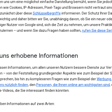
en uns um eine möglichst einfache Darstellung bemüht, wenn Sie jedoc
n wie Cookies, IP-Adressen, Pixel-Tags und Browsern nicht vertraut sind
h zunächst über diese
Schlüsselbegriffe
informieren. Der Schutz Ihrer Da
ichtig und daher bitten wir Sie, unabhängig davon, ob Sie ein neuer od
iger Nutzer von Google sind, sich die Zeit zu nehmen, um unsere Prakti
ulernen – und wenn Sie dazu Fragen haben sollten,
rufen Sie diese Sei
uns erhobene Informationen
assen Informationen, um allen unseren Nutzern bessere Dienste zur Ve
en – von der Feststellung grundlegender Aspekte wie zum Beispiel der 
 sprechen, bis hin zu komplexeren Fragen wie zum Beispiel der
Werbung, 
rs nützlich finden
, den
Personen, die Ihnen online am wichtigsten sind
,
-Videos, die Sie interessant finden könnten.
eben Informationen auf zwei Arten: