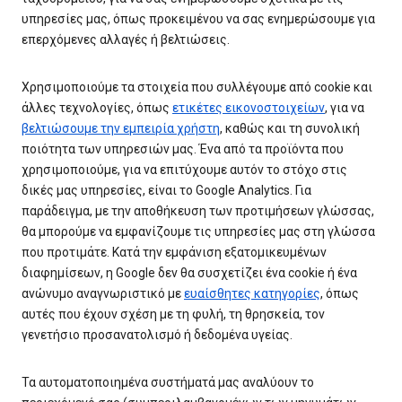
υπηρεσίες μας, όπως προκειμένου να σας ενημερώσουμε για
επερχόμενες αλλαγές ή βελτιώσεις.
Χρησιμοποιούμε τα στοιχεία που συλλέγουμε από cookie και
άλλες τεχνολογίες, όπως
ετικέτες εικονοστοιχείων
, για να
βελτιώσουμε την εμπειρία χρήστη
, καθώς και τη συνολική
ποιότητα των υπηρεσιών μας. Ένα από τα προϊόντα που
χρησιμοποιούμε, για να επιτύχουμε αυτόν το στόχο στις
δικές μας υπηρεσίες, είναι το Google Analytics. Για
παράδειγμα, με την αποθήκευση των προτιμήσεων γλώσσας,
θα μπορούμε να εμφανίζουμε τις υπηρεσίες μας στη γλώσσα
που προτιμάτε. Κατά την εμφάνιση εξατομικευμένων
διαφημίσεων, η Google δεν θα συσχετίζει ένα cookie ή ένα
ανώνυμο αναγνωριστικό με
ευαίσθητες κατηγορίες
, όπως
αυτές που έχουν σχέση με τη φυλή, τη θρησκεία, τον
γενετήσιο προσανατολισμό ή δεδομένα υγείας.
Τα αυτοματοποιημένα συστήματά μας αναλύουν το