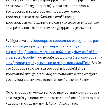
περιεχόμενό σας (συμπεριλαμβανομένων των μηνυμάτων
ηλεκτρονικού ταχυδρομείου), για να σας προσφέρουν
εξατομικευμένες λειτουργίες προϊόντων, όπως
προσαρμοσμένα αποτελέσματα αναζήτησης,
προσαρμοσμένες διαφημίσεις και εντοπισμό ανεπιθύμητων
μηνυμάτων και κακόβουλων προγραμμάτων (malware).
Ενδέχεται να
συνδυάσουμε τα προσωπικά στοιχεία που μας
έχετε παραχωρήσει για μια υπηρεσία με στοιχεία,
συμπεριλαμβανομένων προσωπικών στοιχείων, από άλλες
υπηρεσίες Google
– για παράδειγμα,
για να διευκολύνουμε την
κοινή χρήση περιεχομένου με τα άτομα που γνωρίζετε
. Δεν θα
συνδυάσουμε τα στοιχεία του cookie DoubleClick με
προσωπικά στοιχεία που σας ταυτοποιούν, εκτός αν έχετε
συναινέσει για την ενεργοποίηση αυτής της επιλογής.
Θα ζητήσουμε τη συναίνεσή σας προτού χρησιμοποιήσουμε
τα στοιχεία για κάποιον σκοπό εκτός από αυτούς που έχουν
καθοριστεί σε αυτήν την Πολιτική Απορρήτου.