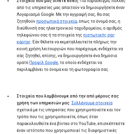
Στοιχεία που μας δίνετε εσείς.
Για παράδειγμα, πολλές
από τις υπηρεσίες μας απαιτούν να δημιουργήσετε έναν
Λογαριασμό Google. Με την εγγραφή σας, θα σας
ζητηθούν
προσωπικά στοιχεία
, όπως το όνομά σας, η
διεύθυνσή σας ηλεκτρονικού ταχυδρομείου, ο αριθμός
τηλεφώνου σας ή τα στοιχεία της
πιστωτικής σας
κάρτας
. Εάν θέλετε να εκμεταλλευτείτε πλήρως την
κοινή χρήση λειτουργιών που παρέχουμε, ενδέχεται να
σάς ζητηθεί, επίσης, να δημιουργήσετε ένα δημόσια
ορατό
Προφίλ Google
, το οποίο ενδέχεται να
περιλαμβάνει το όνομα και τη φωτογραφία σας.
Στοιχεία που λαμβάνουμε από την από μέρους σας
χρήση των υπηρεσιών μας.
Συλλέγουμε στοιχεία
σχετικά με τις υπηρεσίες που χρησιμοποιείτε και τον
τρόπο που τις χρησιμοποιείτε, όπως όταν
παρακολουθείτε ένα βίντεο στο YouTube, επισκέπτεστε
έναν ιστότοπο που χρησιμοποιεί τις διαφημιστικές