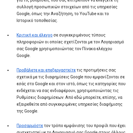
για τις ρυθμίσεις που σάς επιτρέπουν να ελέγξετε τη
συλλογή προσωπικών στοιχείων από τις υπηρεσίες
Google, όπως την Αναζήτηση, το YouTube και το
Ιστορικό τοποθεσίας.
Κριτική και έλεγχο
σε συγκεκριμένους τύπους
πληροφοριών οι οποίες σχετίζονται με τον Λογαριασμό
σας Google χρησιμοποιώντας τον Πίνακα ελέγχου
Google.
Προβάλετε και επεξεργαστείτε
τις προτιμήσεις σας
σχετικά με τις διαφημίσεις Google που εμφανίζονται σε
εσάς στο Google και στον ιστό, όπως τις κατηγορίες που
ενδέχεται να σας ενδιαφέρουν, χρησιμοποιώντας τις
Ρυθμίσεις διαφημίσεων. Από εδώ μπορείτε, επίσης, να
εξαιρεθείτε από συγκεκριμένες υπηρεσίες διαφήμισης
της Google.
Προσαρμόστε
τον τρόπο εμφάνισης του προφίλ που έχει
συσχετιστεί με το Λογαριασμό σας Google στους άλλους