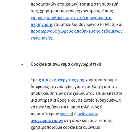
προσωπικών στοιχείων) τοπικά στη συσκευή
σας, χρησιμοποιώντας μηχανισμούς, όπως
χώρους αποθήκευσης ιστού προγράμματος
περιήγησης
(συμπεριλαμβανομένου HTML 5) και
προσωρινούς χώρους αποθήκευσης δεδομένων
εφαρμογής
.
Cookie και ανώνυμα αναγνωριστικά
Εμείς
και οι συνεργάτες μας
χρησιμοποιούμε
διάφορες τεχνολογίες για τη συλλογή και την
αποθήκευση των στοιχείων, όταν επισκέπτεστε
μια υπηρεσία Google και σε αυτές ενδεχομένως
να περιλαμβάνεται η αποστολή ενός ή
περισσότερων
cookie
} ή
ανώνυμων
αναγνωριστικών
στη συσκευή σας. Επίσης,
χρησιμοποιούμε cookie και ανώνυμα