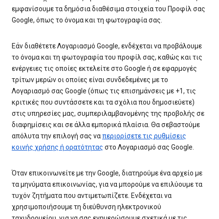
εμφανίσουμε τα δημόσια διαθέσιμα στοιχεία του Προφίλ σας
Google, όπως το όνομα και τη φωτογραφία σας.
Εάν διαθέτετε Λογαριασμό Google, ενδέχεται να προβάλουμε
το όνομα και τη φωτογραφία του προφίλ σας, καθώς και τις
ενέργειες τις οποίες εκτελείτε στο Google ή σε εφαρμογές
τρίτων μερών οι οποίες είναι συνδεδεμένες με το
Λογαριασμό σας Google (όπως τις επισημάνσεις με +1, τις
κριτικές που συντάσσετε και τα σχόλια που δημοσιεύετε)
στις υπηρεσίες μας, συμπεριλαμβανομένης της προβολής σε
διαφημίσεις και σε άλλα εμπορικά πλαίσια. Θα σεβαστούμε
απόλυτα την επιλογή σας να
περιορίσετε τις ρυθμίσεις
κοινής χρήσης ή ορατότητας
στο Λογαριασμό σας Google.
Όταν επικοινωνείτε με την Google, διατηρούμε ένα αρχείο με
τα μηνύματα επικοινωνίας, για να μπορούμε να επιλύουμε τα
τυχόν ζητήματα που αντιμετωπίζετε. Ενδέχεται να
χρησιμοποιήσουμε τη διεύθυνση ηλεκτρονικού
ταχυδρομείου, για να σας ενημερώσουμε σχετικά με τις