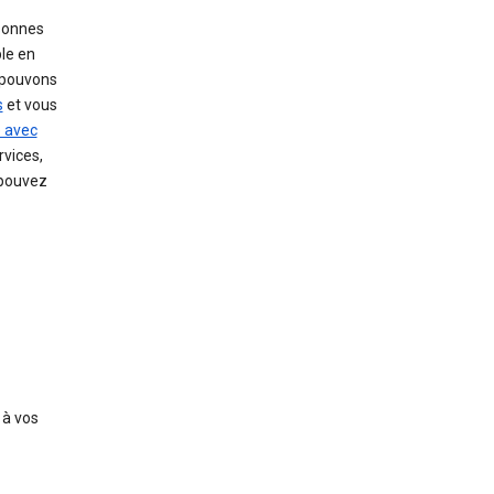
sonnes
le en
 pouvons
s
et vous
e avec
rvices,
 pouvez
 à vos