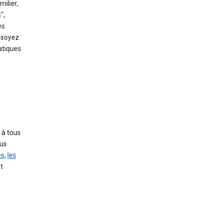
milier,
",
es
s soyez
atiques
 à tous
ous
es
,
les
t