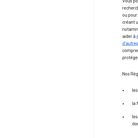
Vous pou
recherc
ou pour
créant 
notamme
aider à
d'autres
compren
protéger
Nos Règl
les
la 
le
do