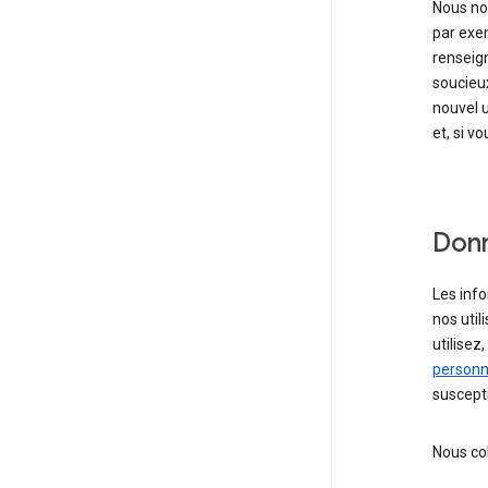
Nous nou
par exem
renseig
soucieux
nouvel u
et, si v
Donn
Les info
nos util
utilise
personne
suscepti
Nous co