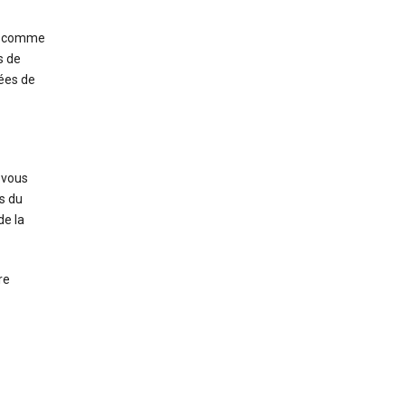
s, comme
s de
nées de
 vous
s du
de la
re