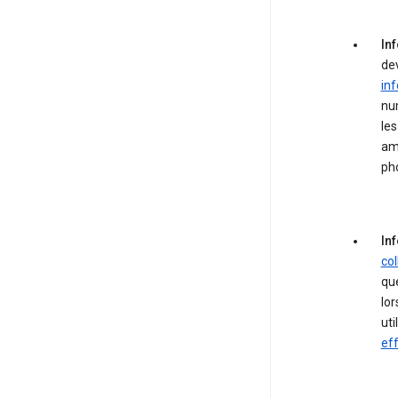
In
de
in
nu
le
am
ph
In
col
que
lor
uti
eff