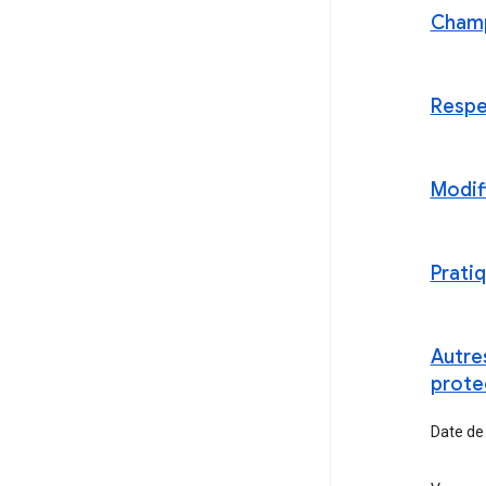
Champ
Respe
Modif
Pratiq
Autres
prote
Date de 