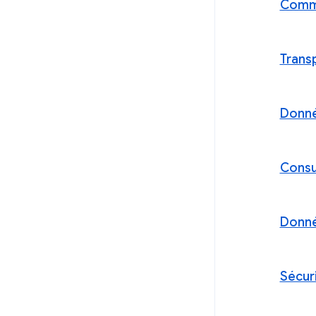
Comme
Trans
Donné
Consu
Donné
Sécur