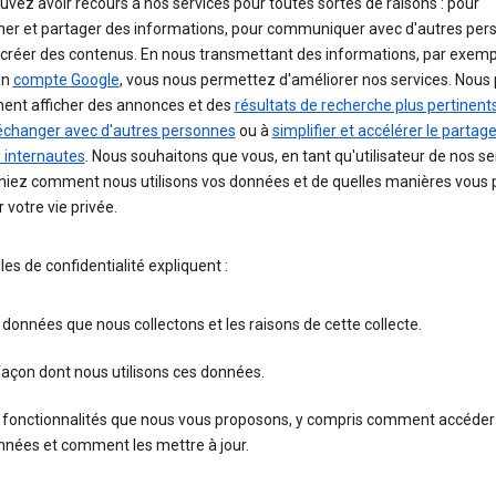
vez avoir recours à nos services pour toutes sortes de raisons : pour
her et partager des informations, pour communiquer avec d'autres per
 créer des contenus. En nous transmettant des informations, par exemp
un
compte Google
, vous nous permettez d'améliorer nos services. Nous
nt afficher des annonces et des
résultats de recherche plus pertinent
échanger avec d'autres personnes
ou à
simplifier et accélérer le partag
 internautes
. Nous souhaitons que vous, en tant qu'utilisateur de nos se
iez comment nous utilisons vos données et de quelles manières vous
 votre vie privée.
es de confidentialité expliquent :
 données que nous collectons et les raisons de cette collecte.
façon dont nous utilisons ces données.
s fonctionnalités que nous vous proposons, y compris comment accéder
nnées et comment les mettre à jour.