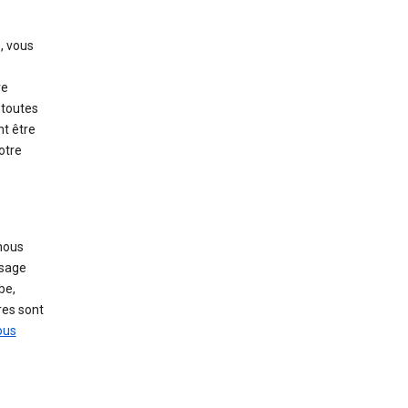
, vous
re
 toutes
t être
otre
ous
usage
be,
res sont
ous