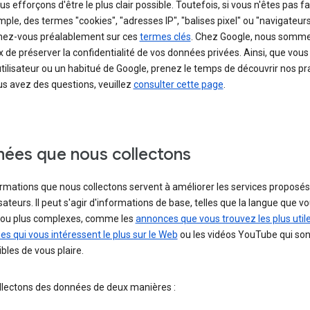
s efforçons d'être le plus clair possible. Toutefois, si vous n'êtes pas fa
ple, des termes "cookies", "adresses IP", "balises pixel" ou "navigateurs
nez-vous préalablement sur ces
termes clés
. Chez Google, nous somm
 de préserver la confidentialité de vos données privées. Ainsi, que vou
tilisateur ou un habitué de Google, prenez le temps de découvrir nos pr
ous avez des questions, veuillez
consulter cette page
.
ées que nous collectons
rmations que nous collectons servent à améliorer les services proposés
isateurs. Il peut s'agir d'informations de base, telles que la langue que v
z, ou plus complexes, comme les
annonces que vous trouvez les plus util
s qui vous intéressent le plus sur le Web
ou les vidéos YouTube qui son
bles de vous plaire.
llectons des données de deux manières :