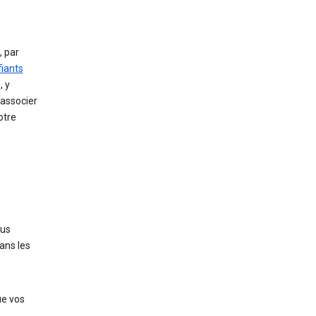
, par
fiants
, y
associer
otre
nus
ans les
ue vos