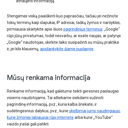
atnaujinti informaciją.
Stengėmės viską paaiškinti kuo paprasčiau, tačiau jei nežinote
tokių terminų kaip slapukai, IP adresai, taškų žymos ir naršyklės,
pirmiausia skaitykite apie šiuos
pagrindinius terminus
. „Google“
rūpi jūsų privatumas, todėl nesvarbu, ar esate naujas, ar patyręs
„Google“ naudotojas, skirkite laiko susipažinti su mūsų praktika
ir, jei kils klausimų,
apsilankykite šiame puslapyje
.
Mūsų renkama informacija
Renkame informaciją, kad galėtume teikti geresnes paslaugas
visiems naudotojams. Tai atliekame siekdami sužinoti
pagrindinę informaciją, pvz., kuria kalba šnekate, ir
sudėtingesnius dalykus, pvz., kurie
skelbimai jums naudingiausi
,
kurie žmonės labiausiai rūpi internete
arba kurie „YouTube“
vaizdo įrašai gali patikti.