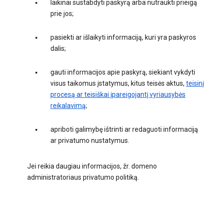
laikinai sustabdyti paskyrą arba nutraukti prieigą
prie jos;
pasiekti ar išlaikyti informaciją, kuri yra paskyros
dalis;
gauti informacijos apie paskyrą, siekiant vykdyti
visus taikomus įstatymus, kitus teisės aktus,
teisinį
procesą ar teisiškai įpareigojantį vyriausybės
reikalavimą
;
apriboti galimybę ištrinti ar redaguoti informaciją
ar privatumo nustatymus.
Jei reikia daugiau informacijos, žr. domeno
administratoriaus privatumo politiką.