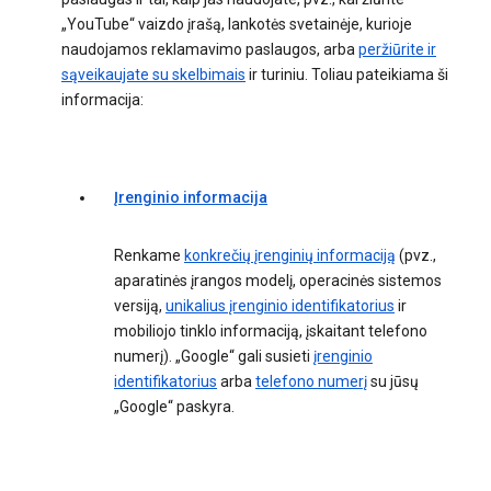
„YouTube“ vaizdo įrašą, lankotės svetainėje, kurioje
naudojamos reklamavimo paslaugos, arba
peržiūrite ir
sąveikaujate su skelbimais
ir turiniu. Toliau pateikiama ši
informacija:
Įrenginio informacija
Renkame
konkrečių įrenginių informaciją
(pvz.,
aparatinės įrangos modelį, operacinės sistemos
versiją,
unikalius įrenginio identifikatorius
ir
mobiliojo tinklo informaciją, įskaitant telefono
numerį). „Google“ gali susieti
įrenginio
identifikatorius
arba
telefono numerį
su jūsų
„Google“ paskyra.