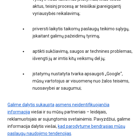
aktus, teisinį procesą ar teisiškai įpareigojantį
vyriausybės reikalavimą;
priversti laikytis taikomų paslaugų teikimo sąlygų,
įskaitant galimų pažeidimų tyrimą;
aptikti sukčiavimą, saugos ar technines problemas,
išvengti jų ar imtis kitų veiksmų dėl jų;
įstatymų nustatyta tvarka apsaugoti „Google“,
mūsų vartotojus ar visuomenę nuo žalos teisėms,
nuosavybei ar saugumui;
Galime dalytis sukaupta
asmens neidentifikuojančia
informacija
viešai ir su mūsų partneriais – leidėjais,
reklamuotojais ar sujungtomis svetainėmis. Pavyzdžiui, galime
informacija dalytis viešai,
kad parodytume bendrąsias mūsų
paslaugų naudojimo tendencijas
.