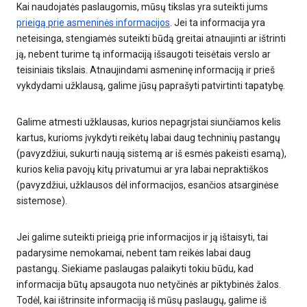
Kai naudojatės paslaugomis, mūsų tikslas yra suteikti jums
prieigą prie asmeninės informacijos
. Jei ta informacija yra
neteisinga, stengiamės suteikti būdą greitai atnaujinti ar ištrinti
ją, nebent turime tą informaciją išsaugoti teisėtais verslo ar
teisiniais tikslais. Atnaujindami asmeninę informaciją ir prieš
vykdydami užklausą, galime jūsų paprašyti patvirtinti tapatybę.
Galime atmesti užklausas, kurios nepagrįstai siunčiamos kelis
kartus, kurioms įvykdyti reikėtų labai daug techninių pastangų
(pavyzdžiui, sukurti naują sistemą ar iš esmės pakeisti esamą),
kurios kelia pavojų kitų privatumui ar yra labai nepraktiškos
(pavyzdžiui, užklausos dėl informacijos, esančios atsarginėse
sistemose).
Jei galime suteikti prieigą prie informacijos ir ją ištaisyti, tai
padarysime nemokamai, nebent tam reikės labai daug
pastangų. Siekiame paslaugas palaikyti tokiu būdu, kad
informacija būtų apsaugota nuo netyčinės ar piktybinės žalos.
Todėl, kai ištrinsite informaciją iš mūsų paslaugų, galime iš