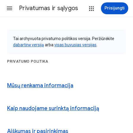
Privatumas ir sąlygos
Prisijungti
Tai archyvuota privatumo politikos versija. Peržiūrėkite
dabartinę versiją
arba
visas buvusias versijas
.
PRIVATUMO POLITIKA
Mūsų renkama informacija
Kaip naudojame surinktą informaciją
Aiškumas ir pasirinkimas