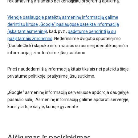
reklamavimą ir šlamšto bei kenkėjiškų programų aptikimą.
Vienoje paslaugoje pateiktą asmeninę informaciją galime
derinti su kitose „Google“ paslaugose pateikta informacija
(įskaitant asmeninę)
, kad, pvz.,
padėtume bendrinti ją su
pažįstamais žmonėmis
. Nederinsime dvigubo spustelėjimo
(DoubleClick) slapuko informacijos su asmenį identifikuojančia
informacija, jei neturėsime jūsų sutikimo.
Prieš naudodami šią informaciją kitais tikslais nei pateikta šioje
privatumo politikoje, prašysime jūsų sutikimo.
„Google“ asmeninę informaciją serveriuose apdoroja daugelyje
pasaulio šalių. Asmeninę informaciją galime apdoroti serveryje,
kuris yra toje šalyje, kurioje gyvenate.
Aiškumas ir pasirinkimas