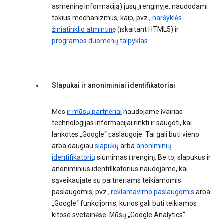
asmeninę informaciją) jūsų įrenginyje, naudodami
tokius mechanizmus, kaip, pvz.,
naršyklės
žiniatinklio atmintinę
(įskaitant HTML5) ir
programos duomenų talpyklas
.
Slapukai ir anoniminiai identifikatoriai
Mes
ir mūsų partneriai
naudojame įvairias
technologijas informacijai rinkti ir saugoti, kai
lankotės „Google“ paslaugoje. Tai gali būti vieno
arba daugiau
slapukų
arba
anoniminių
identifikatorių
siuntimas į įrenginį. Be to, slapukus ir
anoniminius identifikatorius naudojame, kai
sąveikaujate su partneriams teikiamomis
paslaugomis, pvz.,
reklamavimo paslaugomis
arba
„Google“ funkcijomis, kurios gali būti teikiamos
kitose svetainėse. Mūsų „Google Analytics“