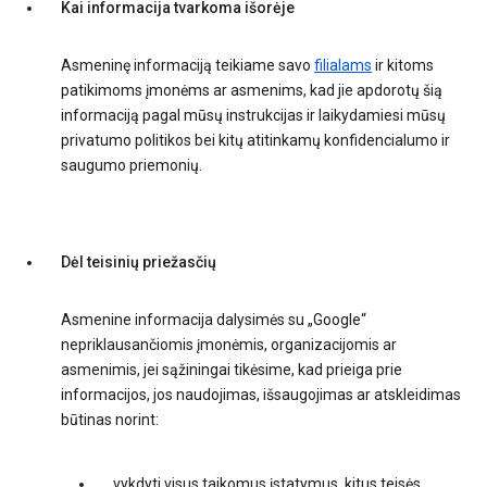
Kai informacija tvarkoma išorėje
Asmeninę informaciją teikiame savo
filialams
ir kitoms
patikimoms įmonėms ar asmenims, kad jie apdorotų šią
informaciją pagal mūsų instrukcijas ir laikydamiesi mūsų
privatumo politikos bei kitų atitinkamų konfidencialumo ir
saugumo priemonių.
Dėl teisinių priežasčių
Asmenine informacija dalysimės su „Google“
nepriklausančiomis įmonėmis, organizacijomis ar
asmenimis, jei sąžiningai tikėsime, kad prieiga prie
informacijos, jos naudojimas, išsaugojimas ar atskleidimas
būtinas norint:
vykdyti visus taikomus įstatymus, kitus teisės