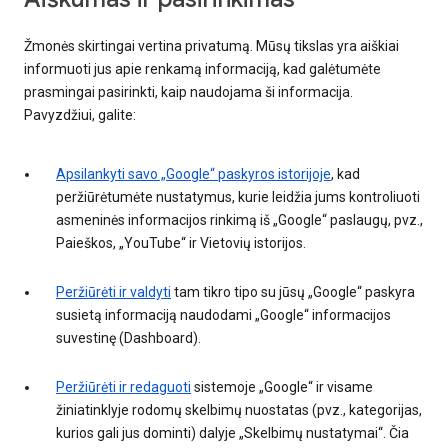
Žmonės skirtingai vertina privatumą. Mūsų tikslas yra aiškiai
informuoti jus apie renkamą informaciją, kad galėtumėte
prasmingai pasirinkti, kaip naudojama ši informacija.
Pavyzdžiui, galite:
Apsilankyti savo „Google“ paskyros istorijoje
, kad
peržiūrėtumėte nustatymus, kurie leidžia jums kontroliuoti
asmeninės informacijos rinkimą iš „Google“ paslaugų, pvz.,
Paieškos, „YouTube“ ir Vietovių istorijos.
Peržiūrėti ir valdyti
tam tikro tipo su jūsų „Google“ paskyra
susietą informaciją naudodami „Google“ informacijos
suvestinę (Dashboard).
Peržiūrėti ir redaguoti
sistemoje „Google“ ir visame
žiniatinklyje rodomų skelbimų nuostatas (pvz., kategorijas,
kurios gali jus dominti) dalyje „Skelbimų nustatymai“. Čia