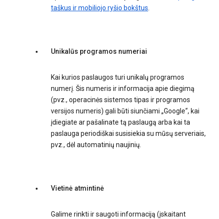
taškus ir mobiliojo ryšio bokštus
.
Unikalūs programos numeriai
Kai kurios paslaugos turi unikalų programos
numerį. Šis numeris ir informacija apie diegimą
(pvz., operacinės sistemos tipas ir programos
versijos numeris) gali būti siunčiami „Google“, kai
įdiegiate ar pašalinate tą paslaugą arba kai ta
paslauga periodiškai susisiekia su mūsų serveriais,
pvz., dėl automatinių naujinių.
Vietinė atmintinė
Galime rinkti ir saugoti informaciją (įskaitant