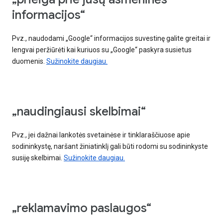
informacijos“
Pvz., naudodami „Google“ informacijos suvestinę galite greitai ir
lengvai peržiūrėti kai kuriuos su „Google“ paskyra susietus
duomenis.
Sužinokite daugiau.
„naudingiausi skelbimai“
Pvz., jei dažnai lankotės svetainėse ir tinklaraščiuose apie
sodininkystę, naršant žiniatinklį gali būti rodomi su sodininkyste
susiję skelbimai.
Sužinokite daugiau.
„reklamavimo paslaugos“