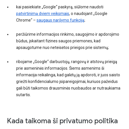
kai pasiekiate „Google“ paskyrą, siūlome naudoti
patvirtinimą dviem veiksmais
, o naudojant „Google
Chrome“ –
saugaus naršymo funkciją
;
peržiūrime informacijos rinkimo, saugojimo ir apdorojimo
būdus, įskaitant fizines saugos priemones, kad
apsaugotume nuo neteisėtos prieigos prie sistemų;
ribojame „Google“ darbuotojų, rangovų ir atstovų prieigą
prie asmeninės informacijos. Šiems asmenims ši
informacija reikalinga, kad galėtų ją apdoroti, ir juos saisto
griežti konfidencialumo įsipareigojimai, kuriuos pažeidus
gali būti taikomos drausminės nuobaudos ar nutraukiama
sutartis.
Kada taikoma ši privatumo politika