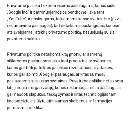
Privatumo politika taikoma visoms paslaugoms, kurias siūlo
„Google Inc.“ ir patronuojamosios bendrovės, įskaitant
„YouTube“, ir paslaugoms, teikiamoms kitose svetainėse (pvz.,
reklamavimo paslaugos), bet netaikoma paslaugoms, kuriose
atsižvelgiama į atskirą privatumo politiką, nesusijusią su šia
privatumo politika.
Privatumo politika netaikoma kitų įmonių ar asmenų
siūlomoms paslaugoms, įskaitant produktus ar svetaines,
kurios gali būti pateiktos paieškos rezultatuose, svetaines,
kurios gali apimti „Google“ paslaugas, ar kitas su mūsų
paslaugomis susijusias svetaines. Privatumo politika netaikoma
kitų įmonių ir organizacijų, kurios reklamuoja mūsų paslaugas ir
gali naudoti slapukus, taškų žymas ir kitas technologijas tam,
kad pateiktų ir siūlytų atitinkamus skelbimus, informacijos
perdavimo praktikai..