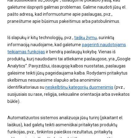
Kai susisiekiate su „Google“, išsaugome pokalbio įrašą, kad
galėtume išspręsti galimas problemas. Galime naudoti jūsų el.
pašto adresą, kad informuotume apie paslaugas, pvz.,
praneštume apie būsimus pakeitimus arba patobulinimus.
Iš slapukų ir kitų technologijų, pvz.,
taškų žymų
, surinktą
informaciją naudojame, kad galėtume
pagerinti naudotojams
teikiamas funkcijas
ir bendrą paslaugų kokybę. Vienas iš
produktų, kurį naudodami tai atliekame paslaugose, yra „Google
Analytics“. Pavyzdžiui, išsaugoję kalbos nuostatas, paslaugas
galėsime teikti jūsų pageidaujama kalba. Rodydami pritaikytus
skelbimus nesusiesime slapuko arba anoniminio
identifikatoriaus su
neskelbtinų kategorijų duomenimis
(pvz.,
susijusiais su rase, religija, seksualine orientacija arba sveikatos
būkle).
Automatizuotos sistemos analizuoja jūsų turinį (įskaitant el.
laiškus), kad galėtų teikti asmeniškai pritaikytas produktų
funkcijas, pvz., tinkintos paieškos rezultatus, pritaikytą