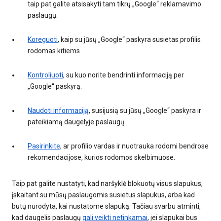
taip pat galite atsisakyti tam tikrų „Google“ reklamavimo
paslaugų.
Koreguoti
, kaip su jūsų „Google“ paskyra susietas profilis
rodomas kitiems.
Kontroliuoti
, su kuo norite bendrinti informaciją per
„Google“ paskyrą.
Naudoti informaciją
, susijusią su jūsų „Google“ paskyra ir
pateikiamą daugelyje paslaugų.
Pasirinkite
, ar profilio vardas ir nuotrauka rodomi bendrose
rekomendacijose, kurios rodomos skelbimuose.
Taip pat galite nustatyti, kad naršyklė blokuotų visus slapukus,
įskaitant su mūsų paslaugomis susietus slapukus, arba kad
būtų nurodyta, kai nustatome slapuką. Tačiau svarbu atminti,
kad daugelis paslaugų
gali veikti netinkamai
, jei slapukai bus