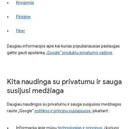
Knygomis
Pinigine
Fiber
Daugiau informacijos apie kai kurias populiariausias paslaugas
galite gauti apsilankę
„Google“ produktų privatumo vadove
.
Kita naudinga su privatumu ir sauga
susijusi medžiaga
Daugiau naudingos su privatumu ir sauga susijusios medžiagos
rasite „Google“
politikos ir principų puslapiuose
, įskaitant:
Informaciją apie mūsų
technologijas ir principus
, į kuriuos