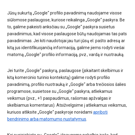
Jūsų sukurtą „Google“ profilio pavadinimą naudojame visose
siūlomose paslaugose, kuriose reikalinga „Google“ paskyra. Be
to, galime pakeisti anksčiau su „Google“ paskyra susietus
pavadinimus, kad visose paslaugose būtų naudojamas tas pats
pavadinimas. Jei kiti naudotojai jau turi jūsų el. pašto adresą ar
kitą jus identifikuojančią informaciją, galime jiems rodyti viešai
matomą „Google“ profilio informaciją, pvz., vardą ir nuotrauką.
Jei turite „Google“ paskyrą, paslaugose (įskaitant skelbimus ir
kitą komercinio turinio kontekstą) galime rodyti profilio
pavadinimą, profilio nuotrauką ir „Google“ arba trečiosios šalies
programose, susietose su „Google“ paskyra, atliekamus
veiksmus (pvz., +1 paspaudimus, rašomas apžvalgas ir
skelbiamus komentarus). Atsižvelgsime į atliekamus veiksmus,
kuriuos atliksite „Google“ paskyroje norėdami
apriboti
bendrinimo arba matomumo nustatymus
.