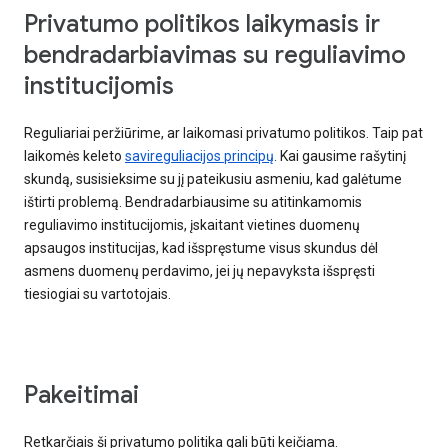
Privatumo politikos laikymasis ir
bendradarbiavimas su reguliavimo
institucijomis
Reguliariai peržiūrime, ar laikomasi privatumo politikos. Taip pat
laikomės keleto
savireguliacijos principų
. Kai gausime rašytinį
skundą, susisieksime su jį pateikusiu asmeniu, kad galėtume
ištirti problemą. Bendradarbiausime su atitinkamomis
reguliavimo institucijomis, įskaitant vietines duomenų
apsaugos institucijas, kad išspręstume visus skundus dėl
asmens duomenų perdavimo, jei jų nepavyksta išspręsti
tiesiogiai su vartotojais.
Pakeitimai
Retkarčiais ši privatumo politika gali būti keičiama.