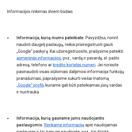
Informacijos rinkimas dviem būdais
Informacija, kurią mums pateikiate.
Pavyzdžiui, norint
naudoti daugelį paslaugų, reikia prisiregistruoti gauti
„Google“ paskyrą. Kai užsiregistruosite, prašysime pateikti
asmeninės informacijos
, pvz., vardą ir pavardę, el. pašto
adresą, telefono ar
kredito kortelės numerį
. Jei norėsite
pasinaudoti visais siūlomais dalijimosi informacija funkcijų
pranašumais, paprašysime sukurti viešai matomą
„Google“ profilį
, kuriame gali būti pateikiamas jūsų vardas
ir nuotrauka.
Informacija, kurią gauname jums naudojantis
paslaugomis.
Renkame informaciją
apie naudojamas
paslaugas ir tai, kaip jas naudojate, pvz., kai žiūrite