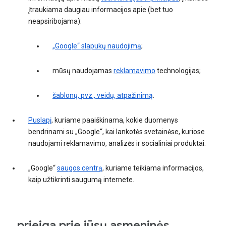
įtraukiama daugiau informacijos apie (bet tuo
neapsiribojama):
„Google“ slapukų naudojimą
;
mūsų naudojamas
reklamavimo
technologijas;
šablonų, pvz., veidų, atpažinimą
.
Puslapį
, kuriame paaiškinama, kokie duomenys
bendrinami su „Google“, kai lankotės svetainėse, kuriose
naudojami reklamavimo, analizės ir socialiniai produktai.
„Google“
saugos centrą
, kuriame teikiama informacijos,
kaip užtikrinti saugumą internete.
„prieiga prie jūsų asmeninės