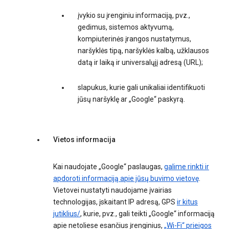
įvykio su įrenginiu informaciją, pvz.,
gedimus, sistemos aktyvumą,
kompiuterinės įrangos nustatymus,
naršyklės tipą, naršyklės kalbą, užklausos
datą ir laiką ir universalųjį adresą (URL);
slapukus, kurie gali unikaliai identifikuoti
jūsų naršyklę ar „Google“ paskyrą.
Vietos informacija
Kai naudojate „Google“ paslaugas,
galime rinkti ir
apdoroti informaciją apie jūsų buvimo vietovę
.
Vietovei nustatyti naudojame įvairias
technologijas, įskaitant IP adresą, GPS
ir kitus
jutiklius/
, kurie, pvz., gali teikti „Google“ informaciją
apie netoliese esančius įrenginius,
„Wi-Fi“ prieigos