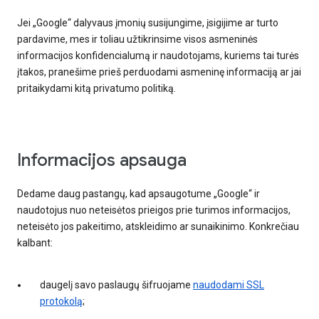
Jei „Google“ dalyvaus įmonių susijungime, įsigijime ar turto
pardavime, mes ir toliau užtikrinsime visos asmeninės
informacijos konfidencialumą ir naudotojams, kuriems tai turės
įtakos, pranešime prieš perduodami asmeninę informaciją ar jai
pritaikydami kitą privatumo politiką.
Informacijos apsauga
Dedame daug pastangų, kad apsaugotume „Google“ ir
naudotojus nuo neteisėtos prieigos prie turimos informacijos,
neteisėto jos pakeitimo, atskleidimo ar sunaikinimo. Konkrečiau
kalbant:
daugelį savo paslaugų šifruojame
naudodami SSL
protokolą
;