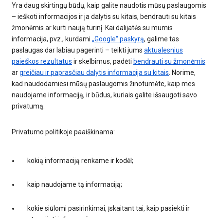
Yra daug skirtingų būdų, kaip galite naudotis mūsų paslaugomis
– ieškoti informacijos ir ja dalytis su kitais, bendrauti su kitais
žmonėmis ar kurti naują turinį. Kai dalijatės su mumis
informacija, pvz., kurdami
„Google“ paskyrą
, galime tas
paslaugas dar labiau pagerinti – teikti jums
aktualesnius
paieškos rezultatus
ir skelbimus, padėti
bendrauti su žmonėmis
ar
greičiau ir paprasčiau dalytis informacija su kitais
. Norime,
kad naudodamiesi mūsų paslaugomis žinotumėte, kaip mes
naudojame informaciją, ir būdus, kuriais galite išsaugoti savo
privatumą.
Privatumo politikoje paaiškinama:
kokią informaciją renkame ir kodėl;
kaip naudojame tą informaciją;
kokie siūlomi pasirinkimai, įskaitant tai, kaip pasiekti ir