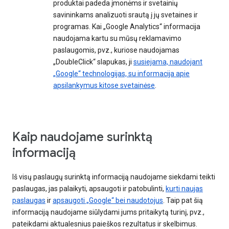
produktai padeda įmonėms ir svetainių
savininkams analizuoti srautą į jų svetaines ir
programas. Kai „Google Analytics“ informacija
naudojama kartu su mūsų reklamavimo
paslaugomis, pvz., kuriose naudojamas
„DoubleClick“ slapukas, ji
susiejama, naudojant
„Google“ technologijas, su informacija apie
apsilankymus kitose svetainėse
.
Kaip naudojame surinktą
informaciją
Iš visų paslaugų surinktą informaciją naudojame siekdami teikti
paslaugas, jas palaikyti, apsaugoti ir patobulinti,
kurti naujas
paslaugas
ir
apsaugoti „Google“ bei naudotojus
. Taip pat šią
informaciją naudojame siūlydami jums pritaikytą turinį, pvz.,
pateikdami aktualesnius paieškos rezultatus ir skelbimus.