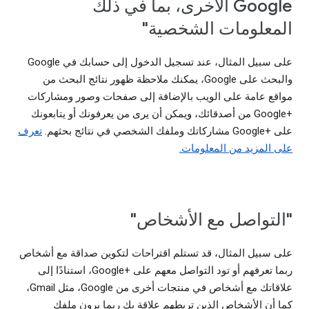
Google الأخرى، بما في ذلك
المعلومات الشخصية"
على سبيل المثال، عند تسجيل الدخول إلى حسابك في Google
والبحث على Google، يمكنك ملاحظة ظهور نتائج البحث من
مواقع عامة على الويب بالإضافة إلى صفحات وصور ومشاركات
Google+‎ من أصدقائك، ويمكن أن يرى من يعرفونك أو يتابعونك
على Google+‎ مشاركاتك وملفك الشخصي في نتائج بحثهم.
تعرف
على المزيد من المعلومات.
"التواصل مع الأشخاص"
على سبيل المثال، قد تستلم اقتراحات لتكوين صداقة مع أشخاص
ربما تعرفهم أو تود التواصل معهم على Google+‎، استنادًا إلى
علاقاتك مع أشخاص في منتجات أخرى من Google، مثل Gmail،
كما أن الأشخاص الذين تربطهم علاقة بك ربما يرون ملفك