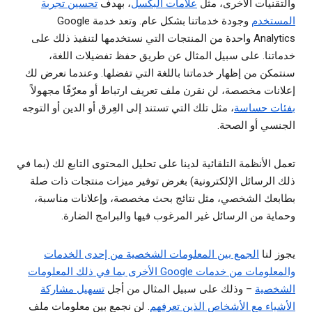
والتقنيات الأخرى، مثل
علامات البكسل
، بهدف
تحسين تجربة
المستخدم
وجودة خدماتنا بشكل عام. وتعد خدمة Google
Analytics واحدة من المنتجات التي نستخدمها لتنفيذ ذلك على
خدماتنا. على سبيل المثال عن طريق حفظ تفضيلات اللغة،
سنتمكن من إظهار خدماتنا باللغة التي تفضلها. وعندما نعرض لك
إعلانات مخصصة، لن نقرن ملف تعريف ارتباط أو معرّفًا مجهولاً
بفئات حساسة
، مثل تلك التي تستند إلى العِرق أو الدين أو التوجه
الجنسي أو الصحة.
تعمل الأنظمة التلقائية لدينا على تحليل المحتوى التابع لك (بما في
ذلك الرسائل الإلكترونية) بغرض توفير ميزات منتجات ذات صلة
بطابعك الشخصي، مثل نتائج بحث مخصصة، وإعلانات مناسبة،
وحماية من الرسائل غير المرغوب فيها والبرامج الضارة.
يجوز لنا
الجمع بين المعلومات الشخصية من إحدى الخدمات
والمعلومات من خدمات Google الأخرى بما في ذلك المعلومات
الشخصية
– وذلك على سبيل المثال من أجل
تسهيل مشاركة
الأشياء مع الأشخاص الذين تعرفهم
. لن نجمع بين معلومات ملف