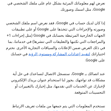
نعرض لهم معلوماتك المرئية بشكل عام على ملفك الشخصي في
Google، مثل اسمك وصورتك.
إذا كان لديك حساب في Google، فقد نعرض اسم ملفك الشخصي
وصورته والإجراءات التي تتخذها على Google أو على تطبيقات
الجهات الخارجية المرتبطة بحسابك في Google (مثل إجراءات 1+
والمراجعات التي تكتبها والتعليقات التي تنشرها) في خدماتنا، بما
في ذلك العرض ضمن الإعلانات والسياقات التجارية الأخرى. نحترم
اختياراتك
لتقييد إعدادات المشاركة ومستوى الرؤية
في حسابك
على Google.
عند اتصالك بـ Google، سنسجل الاتصال لنساعدك في حل أية
مشكلات قد تواجهك. يجوز لنا استخدام عنوان بريدك الإلكتروني
لإخبارك عن الخدمات التي نقدمها، مثل إخبارك بالتغييرات أو
التحسينات المتوقعة.
نستخدم المعلومات التي يتم جمعها من ملفات تعريف الارتباط