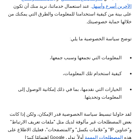
الآخرين أسرع وأسهل
. عند استعمال خدماتنا، نريد منك أن تكون
على بينة من كيفية استخدامنا للمعلومات والطرق التي يمكنك من
خلالها حماية خصوصيتك.
توضح سياسة الخصوصية ما يلي:
المعلومات التي نجمعها وسبب جمعها،
كيفية استخدام تلك المعلومات،
الخيارات التي نقدمها، بما في ذلك إمكانية الوصول إلى
المعلومات وتحديثها.
لقد حاولنا تبسيط سياسة الخصوصية قدر الإمكان، ولكن إذا كانت
بعض المصطلحات غير مألوفة لديك مثل "ملفات تعريف الارتباط"
و"عناوين IP" و"علامات بكسل" و"المتصفحات"، فعليك الاطلاع على
هذه
المصطلحات المهمة
أولاً. تولي Google اهتمامًا كبيرًا