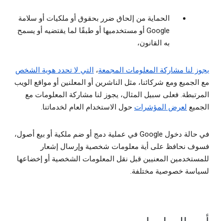
الحماية من إلحاق ضرر بحقوق أو ملكيات أو سلامة
Google أو مستخدميها أو طبقًا لما يقتضيه أو يسمح
به القانون،
يجوز لنا مشاركة المعلومات المجمعة
،
التي لا تحدد هوية الشخص
مع الجميع ومع شركائنا، مثل الناشرين أو المعلنين أو مواقع الويب
المرتبطة. فعلى سبيل المثال، يجوز لنا مشاركة المعلومات مع
الجميع
لعرض المؤشرات
حول الاستخدام العام لخدماتنا.
في حالة دخول Google في عملية دمج أو ضم ملكية أو بيع أصول،
فسوف نحافظ على أية معلومات شخصية وإرسال إشعار
للمستخدمين المعنيين قبل نقل المعلومات الشخصية أو إخضاعها
لسياسة خصوصية مختلفة.