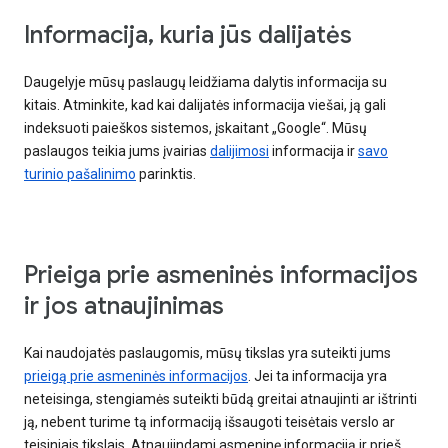
Informacija, kuria jūs dalijatės
Daugelyje mūsų paslaugų leidžiama dalytis informacija su
kitais. Atminkite, kad kai dalijatės informacija viešai, ją gali
indeksuoti paieškos sistemos, įskaitant „Google“. Mūsų
paslaugos teikia jums įvairias
dalijimosi
informacija ir
savo
turinio pašalinimo
parinktis.
Prieiga prie asmeninės informacijos
ir jos atnaujinimas
Kai naudojatės paslaugomis, mūsų tikslas yra suteikti jums
prieigą prie asmeninės informacijos
. Jei ta informacija yra
neteisinga, stengiamės suteikti būdą greitai atnaujinti ar ištrinti
ją, nebent turime tą informaciją išsaugoti teisėtais verslo ar
teisiniais tikslais. Atnaujindami asmeninę informaciją ir prieš