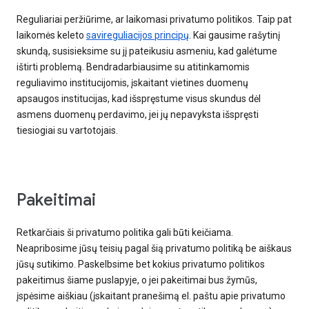
Reguliariai peržiūrime, ar laikomasi privatumo politikos. Taip pat
laikomės keleto
savireguliacijos principų
. Kai gausime rašytinį
skundą, susisieksime su jį pateikusiu asmeniu, kad galėtume
ištirti problemą. Bendradarbiausime su atitinkamomis
reguliavimo institucijomis, įskaitant vietines duomenų
apsaugos institucijas, kad išspręstume visus skundus dėl
asmens duomenų perdavimo, jei jų nepavyksta išspręsti
tiesiogiai su vartotojais.
Pakeitimai
Retkarčiais ši privatumo politika gali būti keičiama.
Neapribosime jūsų teisių pagal šią privatumo politiką be aiškaus
jūsų sutikimo. Paskelbsime bet kokius privatumo politikos
pakeitimus šiame puslapyje, o jei pakeitimai bus žymūs,
įspėsime aiškiau (įskaitant pranešimą el. paštu apie privatumo