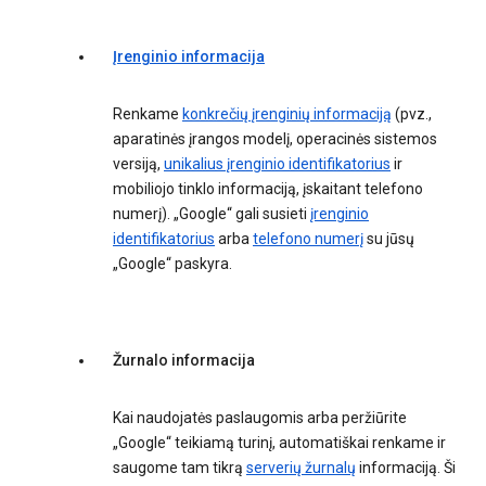
Įrenginio informacija
Renkame
konkrečių įrenginių informaciją
(pvz.,
aparatinės įrangos modelį, operacinės sistemos
versiją,
unikalius įrenginio identifikatorius
ir
mobiliojo tinklo informaciją, įskaitant telefono
numerį). „Google“ gali susieti
įrenginio
identifikatorius
arba
telefono numerį
su jūsų
„Google“ paskyra.
Žurnalo informacija
Kai naudojatės paslaugomis arba peržiūrite
„Google“ teikiamą turinį, automatiškai renkame ir
saugome tam tikrą
serverių žurnalų
informaciją. Ši