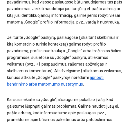
pavadinimus, kad visose paslaugose būtų naudojamas tas pats
pavadinimas. Jei kiti naudotojai jau turi jūsų el. pašto adresą ar
kitą jus identifikuojančią informaciją, galime jiems rodyti viešai
matomą „Google“ profilio informaciją, pvz., vardą ir nuotrauką.
Jei turite „Google“ paskyrą, paslaugose (įskaitant skelbimus ir
kitą komercinio turinio kontekstą) galime rodyti profilio
pavadinimą, profilio nuotrauką ir „Google“ arba trečiosios šalies
programose, susietose su „Google“ paskyra, atliekamus
veiksmus (pvz., +1 paspaudimus, rašomas apžvalgas ir
skelbiamus komentarus). Atsižvelgsime į atliekamus veiksmus,
kuriuos atliksite „Google“ paskyroje norėdami
apriboti
bendrinimo arba matomumo nustatymus
.
Kai susisiekiate su „Google“, išsaugome pokalbio įrašą, kad
galėtume išspręsti galimas problemas. Galime naudoti jūsų el.
pašto adresą, kad informuotume apie paslaugas, pvz.,
praneštume apie būsimus pakeitimus arba patobulinimus.