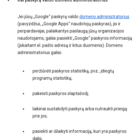
Kai paskyrą valdo domeno administratorius
Jei jūsų „Google“ paskyrą valdo
domeno administratorius
(pavyzdžiui, „Google Apps“ naudotojų paskyras), jis ir
perpardavėjai, palaikantys paslaugą jūsų organizacijos
naudotojams, galės pasiekti „Google“ paskyros informaciją
(įskaitant el. pašto adresą ir kitus duomenis). Domeno
administratorius galės:
peržiūrėti paskyros statistiką, pvz., įdiegtų
programų statistiką;
pakeisti paskyros slaptažodį;
laikinai sustabdyti paskyrą arba nutraukti prieigą
prie jos;
pasiekti ar išlaikyti informaciją, kuri yra paskyros
dalis;