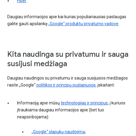
Fiber
Daugiau informacijos apie kai kurias populiariausias paslaugas
galite gauti apsilankę
„Google“ produktų privatumo vadove
.
Kita naudinga su privatumu ir sauga
susijusi medžiaga
Daugiau naudingos su privatumu ir sauga susijusios medžiagos
rasite „Google“
politikos ir principų puslapiuose
, įskaitant:
Informaciją apie mūsų
technologijas ir principus
, į kuriuos
įtraukiama daugiau informacijos apie (bet tuo
neapsiribojama):
„Google“ slapukų naudojimą
;