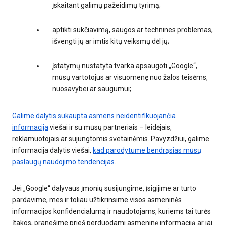
įskaitant galimų pažeidimų tyrimą;
aptikti sukčiavimą, saugos ar technines problemas,
išvengti jų ar imtis kitų veiksmų dėl jų;
įstatymų nustatyta tvarka apsaugoti „Google“,
mūsų vartotojus ar visuomenę nuo žalos teisėms,
nuosavybei ar saugumui;
Galime dalytis sukaupta
asmens neidentifikuojančia
informacija
viešai ir su mūsų partneriais – leidėjais,
reklamuotojais ar sujungtomis svetainėmis. Pavyzdžiui, galime
informacija dalytis viešai,
kad parodytume bendrąsias mūsų
paslaugų naudojimo tendencijas
.
Jei „Google“ dalyvaus įmonių susijungime, įsigijime ar turto
pardavime, mes ir toliau užtikrinsime visos asmeninės
informacijos konfidencialumą ir naudotojams, kuriems tai turės
įtakos, pranešime prieš perduodami asmeninę informaciją ar jai