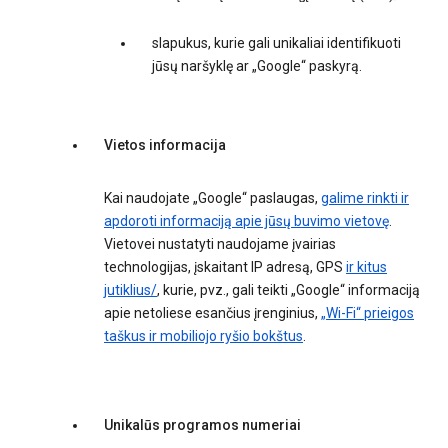
slapukus, kurie gali unikaliai identifikuoti
jūsų naršyklę ar „Google“ paskyrą.
Vietos informacija
Kai naudojate „Google“ paslaugas,
galime rinkti ir
apdoroti informaciją apie jūsų buvimo vietovę
.
Vietovei nustatyti naudojame įvairias
technologijas, įskaitant IP adresą, GPS
ir kitus
jutiklius/
, kurie, pvz., gali teikti „Google“ informaciją
apie netoliese esančius įrenginius,
„Wi-Fi“ prieigos
taškus ir mobiliojo ryšio bokštus
.
Unikalūs programos numeriai