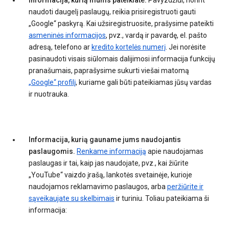
Informacija, kurią mums pateikiate.
Pavyzdžiui, norint
naudoti daugelį paslaugų, reikia prisiregistruoti gauti
„Google“ paskyrą. Kai užsiregistruosite, prašysime pateikti
asmeninės informacijos
, pvz., vardą ir pavardę, el. pašto
adresą, telefono ar
kredito kortelės numerį
. Jei norėsite
pasinaudoti visais siūlomais dalijimosi informacija funkcijų
pranašumais, paprašysime sukurti viešai matomą
„Google“ profilį
, kuriame gali būti pateikiamas jūsų vardas
ir nuotrauka.
Informacija, kurią gauname jums naudojantis
paslaugomis.
Renkame informaciją
apie naudojamas
paslaugas ir tai, kaip jas naudojate, pvz., kai žiūrite
„YouTube“ vaizdo įrašą, lankotės svetainėje, kurioje
naudojamos reklamavimo paslaugos, arba
peržiūrite ir
sąveikaujate su skelbimais
ir turiniu. Toliau pateikiama ši
informacija: