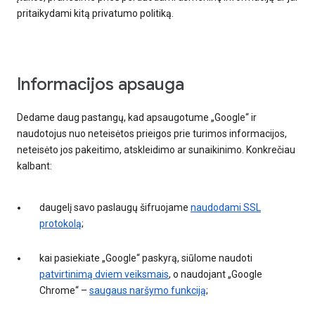
pritaikydami kitą privatumo politiką.
Informacijos apsauga
Dedame daug pastangų, kad apsaugotume „Google“ ir
naudotojus nuo neteisėtos prieigos prie turimos informacijos,
neteisėto jos pakeitimo, atskleidimo ar sunaikinimo. Konkrečiau
kalbant:
daugelį savo paslaugų šifruojame
naudodami SSL
protokolą
;
kai pasiekiate „Google“ paskyrą, siūlome naudoti
patvirtinimą dviem veiksmais
, o naudojant „Google
Chrome“ –
saugaus naršymo funkciją
;