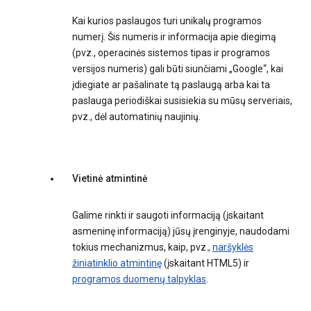
Kai kurios paslaugos turi unikalų programos
numerį. Šis numeris ir informacija apie diegimą
(pvz., operacinės sistemos tipas ir programos
versijos numeris) gali būti siunčiami „Google“, kai
įdiegiate ar pašalinate tą paslaugą arba kai ta
paslauga periodiškai susisiekia su mūsų serveriais,
pvz., dėl automatinių naujinių.
Vietinė atmintinė
Galime rinkti ir saugoti informaciją (įskaitant
asmeninę informaciją) jūsų įrenginyje, naudodami
tokius mechanizmus, kaip, pvz.,
naršyklės
žiniatinklio atmintinę
(įskaitant HTML5) ir
programos duomenų talpyklas
.