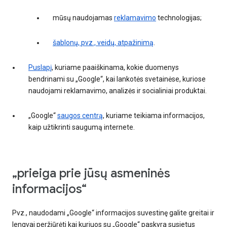
mūsų naudojamas
reklamavimo
technologijas;
šablonų, pvz., veidų, atpažinimą
.
Puslapį
, kuriame paaiškinama, kokie duomenys
bendrinami su „Google“, kai lankotės svetainėse, kuriose
naudojami reklamavimo, analizės ir socialiniai produktai.
„Google“
saugos centrą
, kuriame teikiama informacijos,
kaip užtikrinti saugumą internete.
„prieiga prie jūsų asmeninės
informacijos“
Pvz., naudodami „Google“ informacijos suvestinę galite greitai ir
lengvai peržiūrėti kai kuriuos su „Google“ paskyra susietus