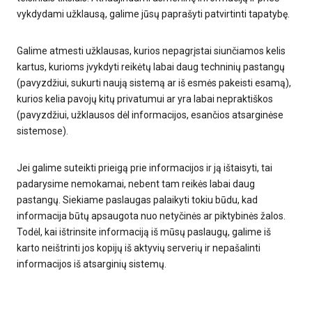
vykdydami užklausą, galime jūsų paprašyti patvirtinti tapatybę.
Galime atmesti užklausas, kurios nepagrįstai siunčiamos kelis
kartus, kurioms įvykdyti reikėtų labai daug techninių pastangų
(pavyzdžiui, sukurti naują sistemą ar iš esmės pakeisti esamą),
kurios kelia pavojų kitų privatumui ar yra labai nepraktiškos
(pavyzdžiui, užklausos dėl informacijos, esančios atsarginėse
sistemose).
Jei galime suteikti prieigą prie informacijos ir ją ištaisyti, tai
padarysime nemokamai, nebent tam reikės labai daug
pastangų. Siekiame paslaugas palaikyti tokiu būdu, kad
informacija būtų apsaugota nuo netyčinės ar piktybinės žalos.
Todėl, kai ištrinsite informaciją iš mūsų paslaugų, galime iš
karto neištrinti jos kopijų iš aktyvių serverių ir nepašalinti
informacijos iš atsarginių sistemų.