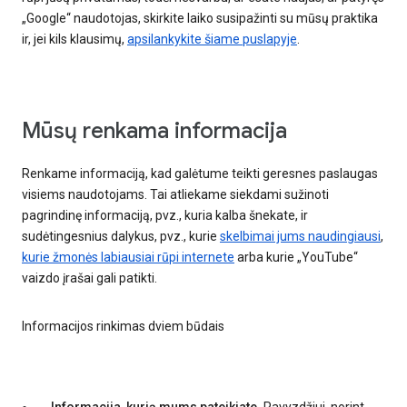
„Google“ naudotojas, skirkite laiko susipažinti su mūsų praktika
ir, jei kils klausimų,
apsilankykite šiame puslapyje
.
Mūsų renkama informacija
Renkame informaciją, kad galėtume teikti geresnes paslaugas
visiems naudotojams. Tai atliekame siekdami sužinoti
pagrindinę informaciją, pvz., kuria kalba šnekate, ir
sudėtingesnius dalykus, pvz., kurie
skelbimai jums naudingiausi
,
kurie žmonės labiausiai rūpi internete
arba kurie „YouTube“
vaizdo įrašai gali patikti.
Informacijos rinkimas dviem būdais