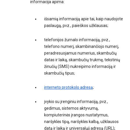
informacija apima:
išsamią informaciją apie tai, kaip naudojote
paslaugą, pvz., paieškos užklausas;
telefonijos žurnalo informaciją, pvz.,
telefono numerį, skambinančiojo numerį,
peradresuojamus numerius, skambučių
datas ir laiką, skambučių trukmę, tekstinių
žinučių (SMS) nukreipimo informaciją ir
skambučių tipus;
interneto protokolo adresą
;
įvykio su įrenginiu informaciją, pvz.,
gedimus, sistemos aktyvumą,
kompiuterinės įrangos nustatymus,
naršyklės tipą, naršyklės kalbą, užklausos
datą ir laiką ir universalųjį adresą (URL);