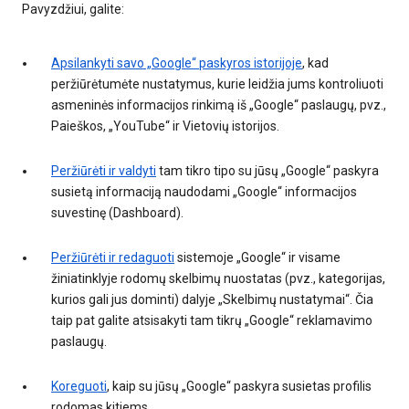
Pavyzdžiui, galite:
Apsilankyti savo „Google“ paskyros istorijoje
, kad
peržiūrėtumėte nustatymus, kurie leidžia jums kontroliuoti
asmeninės informacijos rinkimą iš „Google“ paslaugų, pvz.,
Paieškos, „YouTube“ ir Vietovių istorijos.
Peržiūrėti ir valdyti
tam tikro tipo su jūsų „Google“ paskyra
susietą informaciją naudodami „Google“ informacijos
suvestinę (Dashboard).
Peržiūrėti ir redaguoti
sistemoje „Google“ ir visame
žiniatinklyje rodomų skelbimų nuostatas (pvz., kategorijas,
kurios gali jus dominti) dalyje „Skelbimų nustatymai“. Čia
taip pat galite atsisakyti tam tikrų „Google“ reklamavimo
paslaugų.
Koreguoti
, kaip su jūsų „Google“ paskyra susietas profilis
rodomas kitiems.