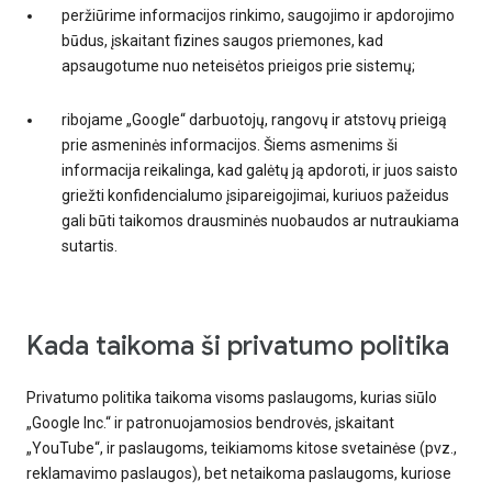
peržiūrime informacijos rinkimo, saugojimo ir apdorojimo
būdus, įskaitant fizines saugos priemones, kad
apsaugotume nuo neteisėtos prieigos prie sistemų;
ribojame „Google“ darbuotojų, rangovų ir atstovų prieigą
prie asmeninės informacijos. Šiems asmenims ši
informacija reikalinga, kad galėtų ją apdoroti, ir juos saisto
griežti konfidencialumo įsipareigojimai, kuriuos pažeidus
gali būti taikomos drausminės nuobaudos ar nutraukiama
sutartis.
Kada taikoma ši privatumo politika
Privatumo politika taikoma visoms paslaugoms, kurias siūlo
„Google Inc.“ ir patronuojamosios bendrovės, įskaitant
„YouTube“, ir paslaugoms, teikiamoms kitose svetainėse (pvz.,
reklamavimo paslaugos), bet netaikoma paslaugoms, kuriose