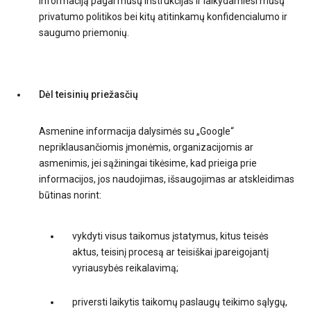
informaciją pagal mūsų instrukcijas ir laikydamiesi mūsų
privatumo politikos bei kitų atitinkamų konfidencialumo ir
saugumo priemonių.
Dėl teisinių priežasčių
Asmenine informacija dalysimės su „Google“
nepriklausančiomis įmonėmis, organizacijomis ar
asmenimis, jei sąžiningai tikėsime, kad prieiga prie
informacijos, jos naudojimas, išsaugojimas ar atskleidimas
būtinas norint:
vykdyti visus taikomus įstatymus, kitus teisės
aktus, teisinį procesą ar teisiškai įpareigojantį
vyriausybės reikalavimą;
priversti laikytis taikomų paslaugų teikimo sąlygų,