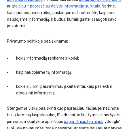
ar
greičiau ir paprasčiau dalytis informacija su kitais
. Norime,
kad naudodamiesi mūsų paslaugomis žinotumėte, kaip mes
naudojame informaciją, ir būdus, kuriais galite išsaugoti savo
privatumą.
Privatumo politikoje paaiškinama:
kokią informaciją renkame ir kodėl;
kaip naudojame tą informaciją;
kokie siūlomi pasirinkimai, įskaitant tai, kaip pasiekti ir
atnaujinti informaciją.
Stengėmės viską paaiškinti kuo paprasčiau, tačiau jei nežinote
tokių terminų kaip slapukai, IP adresai, taškų žymos ir naršyklės,
pirmiausia skaitykite apie šiuos
pagrindinius terminus
. „Google“
rūpi jūsų privatumas, todėl nesvarbu, ar esate naujas, ar patyręs