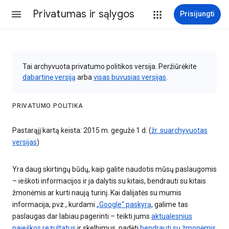
Privatumas ir sąlygos
Prisijungti
Tai archyvuota privatumo politikos versija. Peržiūrėkite
dabartinę versiją
arba
visas buvusias versijas
.
PRIVATUMO POLITIKA
Pastarąjį kartą keista: 2015 m. gegužė 1 d. (
žr. suarchyvuotas
versijas
)
Yra daug skirtingų būdų, kaip galite naudotis mūsų paslaugomis
– ieškoti informacijos ir ja dalytis su kitais, bendrauti su kitais
žmonėmis ar kurti naują turinį. Kai dalijatės su mumis
informacija, pvz., kurdami
„Google“ paskyrą
, galime tas
paslaugas dar labiau pagerinti – teikti jums
aktualesnius
paieškos rezultatus
ir skelbimus, padėti
bendrauti su žmonėmis