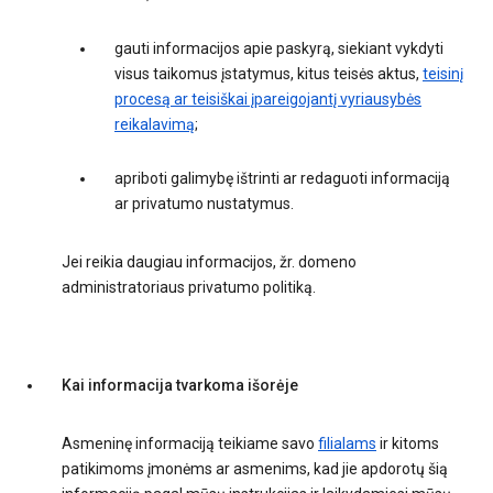
gauti informacijos apie paskyrą, siekiant vykdyti
visus taikomus įstatymus, kitus teisės aktus,
teisinį
procesą ar teisiškai įpareigojantį vyriausybės
reikalavimą
;
apriboti galimybę ištrinti ar redaguoti informaciją
ar privatumo nustatymus.
Jei reikia daugiau informacijos, žr. domeno
administratoriaus privatumo politiką.
Kai informacija tvarkoma išorėje
Asmeninę informaciją teikiame savo
filialams
ir kitoms
patikimoms įmonėms ar asmenims, kad jie apdorotų šią