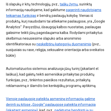
Iš slapukų ir kitų technologijų, pvz.,
taškų žymų
, surinktą
informaciją naudojame, kad galėtume
pagerinti naudotojams
teikiamas funkcijas
ir bendrą paslaugų kokybę. Vienas iš
produktų, kurį naudodami tai atliekame paslaugose, yra „Google
Analytics“. Pavyzdžiui, išsaugoję kalbos nuostatas, paslaugas
galėsime teikti jūsų pageidaujama kalba. Rodydami pritaikytus
skelbimus nesusiesime slapuko arba anoniminio
identifikatoriaus su
neskelbtinų kategorijų duomenimis
(pvz.,
susijusiais su rase, religija, seksualine orientacija arba sveikatos
būkle).
Automatizuotos sistemos analizuoja jūsų turinį (įskaitant el.
laiškus), kad galėtų teikti asmeniškai pritaikytas produktų
funkcijas, pvz., tinkintos paieškos rezultatus, pritaikytą
reklamavimą ir šlamšto bei kenkėjiškų programų aptikimą.
Vienoje paslaugoje pateiktą asmeninę informaciją galime
derinti su kitose „Google“ paslaugose pateikta informacija
(įskaitant asmeninę)
, kad, pvz.,
padėtume bendrinti ją su