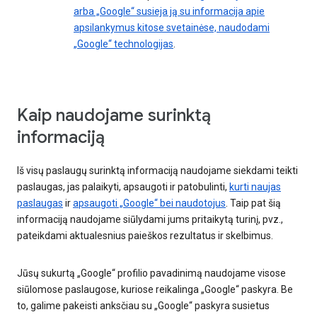
arba „Google“ susieja ją su informacija apie
apsilankymus kitose svetainėse, naudodami
„Google“ technologijas
.
Kaip naudojame surinktą
informaciją
Iš visų paslaugų surinktą informaciją naudojame siekdami teikti
paslaugas, jas palaikyti, apsaugoti ir patobulinti,
kurti naujas
paslaugas
ir
apsaugoti „Google“ bei naudotojus
. Taip pat šią
informaciją naudojame siūlydami jums pritaikytą turinį, pvz.,
pateikdami aktualesnius paieškos rezultatus ir skelbimus.
Jūsų sukurtą „Google“ profilio pavadinimą naudojame visose
siūlomose paslaugose, kuriose reikalinga „Google“ paskyra. Be
to, galime pakeisti anksčiau su „Google“ paskyra susietus