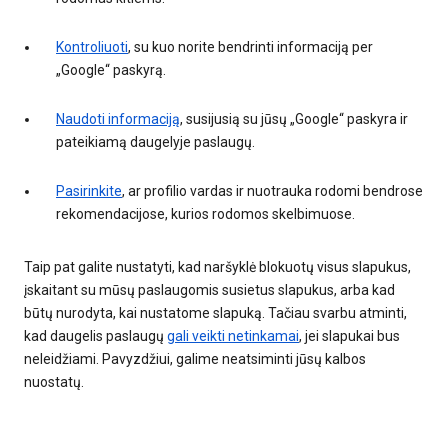
Kontroliuoti
, su kuo norite bendrinti informaciją per
„Google“ paskyrą.
Naudoti informaciją
, susijusią su jūsų „Google“ paskyra ir
pateikiamą daugelyje paslaugų.
Pasirinkite
, ar profilio vardas ir nuotrauka rodomi bendrose
rekomendacijose, kurios rodomos skelbimuose.
Taip pat galite nustatyti, kad naršyklė blokuotų visus slapukus,
įskaitant su mūsų paslaugomis susietus slapukus, arba kad
būtų nurodyta, kai nustatome slapuką. Tačiau svarbu atminti,
kad daugelis paslaugų
gali veikti netinkamai
, jei slapukai bus
neleidžiami. Pavyzdžiui, galime neatsiminti jūsų kalbos
nuostatų.