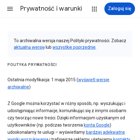
Prywatność i warunki
Zaloguj się
To archiwalna wersja naszej Polityki prywatności. Zobacz
aktualną wersję
lub
wszystkie poprzednie
.
POLITYKA PRYWATNOŚCI
Ostatnia modyfikacja: 1 maja 2015 (
wyświetl wersje
archiwalne
)
Z Google można korzystać w różny sposób, np. wyszukując i
udostępniając informacje, komunikując się z innymi osobami
czy tworząc nowe treści. Dzięki informacjom uzyskanym od
użytkowników (np. podczas tworzenia
konta Google
)
udoskonalamy te usługi – wyświetlamy
bardziej adekwatne
wyniki wyszukiwania
i trafniejsze reklamy, ułatwiamy
kontakty