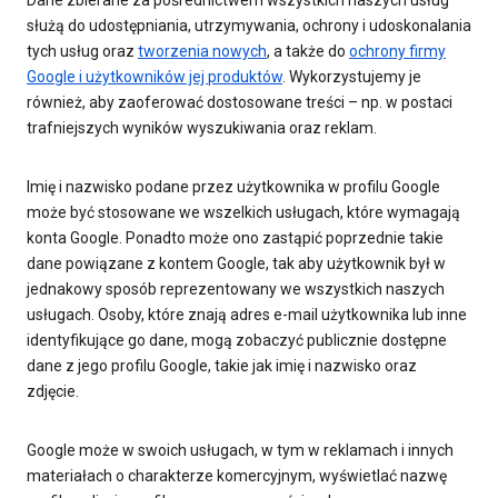
Dane zbierane za pośrednictwem wszystkich naszych usług
służą do udostępniania, utrzymywania, ochrony i udoskonalania
tych usług oraz
tworzenia nowych
, a także do
ochrony firmy
Google i użytkowników jej produktów
. Wykorzystujemy je
również, aby zaoferować dostosowane treści – np. w postaci
trafniejszych wyników wyszukiwania oraz reklam.
Imię i nazwisko podane przez użytkownika w profilu Google
może być stosowane we wszelkich usługach, które wymagają
konta Google. Ponadto może ono zastąpić poprzednie takie
dane powiązane z kontem Google, tak aby użytkownik był w
jednakowy sposób reprezentowany we wszystkich naszych
usługach. Osoby, które znają adres e-mail użytkownika lub inne
identyfikujące go dane, mogą zobaczyć publicznie dostępne
dane z jego profilu Google, takie jak imię i nazwisko oraz
zdjęcie.
Google może w swoich usługach, w tym w reklamach i innych
materiałach o charakterze komercyjnym, wyświetlać nazwę