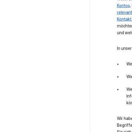
Kontos
,
relevan
Kontakt
möchten
und wel
In unser
We
Wie
Wel
In
kö
Wir hab
Begriffe