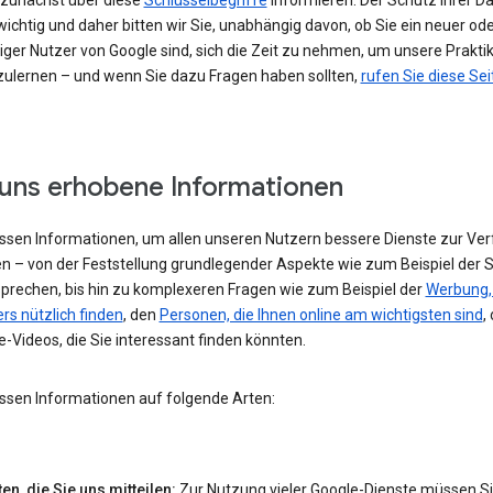
h zunächst über diese
Schlüsselbegriffe
informieren. Der Schutz Ihrer Da
ichtig und daher bitten wir Sie, unabhängig davon, ob Sie ein neuer od
iger Nutzer von Google sind, sich die Zeit zu nehmen, um unsere Prakti
ulernen – und wenn Sie dazu Fragen haben sollten,
rufen Sie diese Sei
uns erhobene Informationen
assen Informationen, um allen unseren Nutzern bessere Dienste zur Ve
en – von der Feststellung grundlegender Aspekte wie zum Beispiel der 
 sprechen, bis hin zu komplexeren Fragen wie zum Beispiel der
Werbung, 
rs nützlich finden
, den
Personen, die Ihnen online am wichtigsten sind
,
-Videos, die Sie interessant finden könnten.
assen Informationen auf folgende Arten:
en, die Sie uns mitteilen:
Zur Nutzung vieler Google-Dienste müssen S