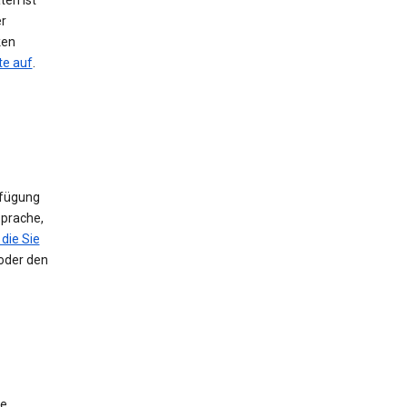
ten ist
er
ken
te auf
.
rfügung
Sprache,
die Sie
 oder den
ie