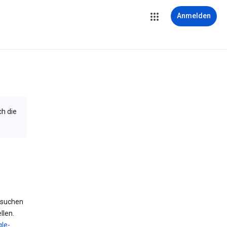
Anmelden
ch die
 suchen
llen.
le-