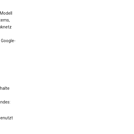
 Modell
tems,
nknetz
 Google-
halte
endes:
genutzt