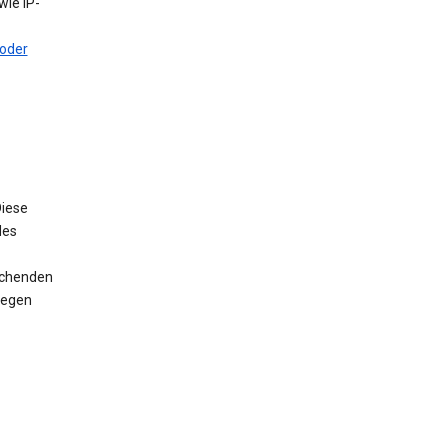
ie IP-
oder
iese
des
rechenden
wegen