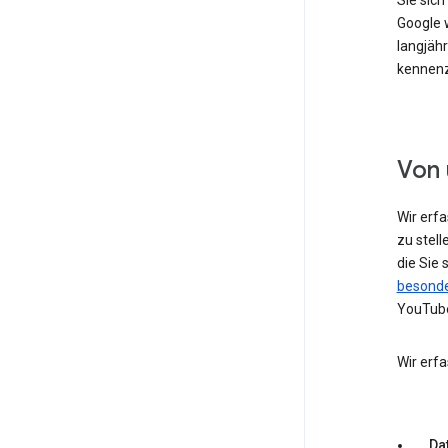
Sie sic
Google w
langjähr
kennenz
Von 
Wir erf
zu stell
die Sie
besonde
YouTube
Wir erf
Dat