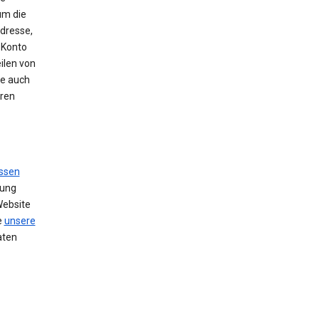
um die
Adresse,
 Konto
ilen von
se auch
hren
ssen
zung
Website
e
unsere
aten