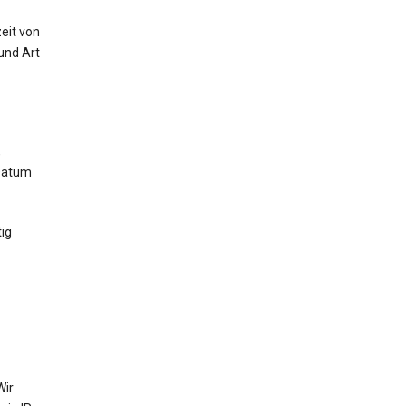
eit von
und Art
,
 Datum
ig
Wir