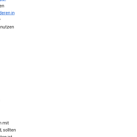
nen
deren in
r
n nutzen
n
h mit
, sollten