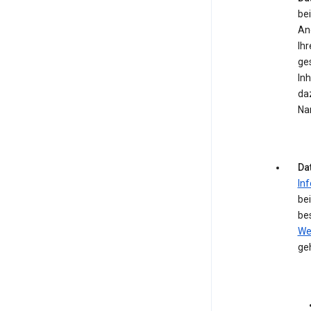
bei
An
Ihr
ge
In
daz
Na
Da
In
be
be
We
ge