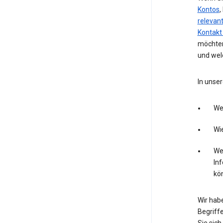
Kontos
,
relevan
Kontakt
möchten
und wel
In unser
We
Wie
Wel
In
kö
Wir hab
Begriffe