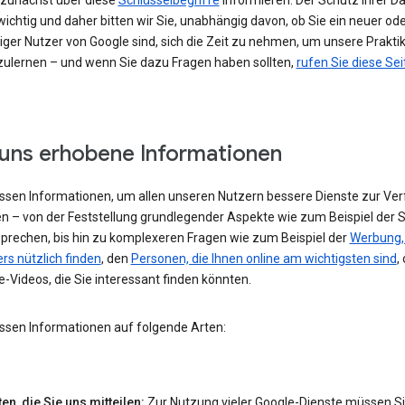
h zunächst über diese
Schlüsselbegriffe
informieren. Der Schutz Ihrer Da
ichtig und daher bitten wir Sie, unabhängig davon, ob Sie ein neuer od
iger Nutzer von Google sind, sich die Zeit zu nehmen, um unsere Prakti
ulernen – und wenn Sie dazu Fragen haben sollten,
rufen Sie diese Sei
uns erhobene Informationen
assen Informationen, um allen unseren Nutzern bessere Dienste zur Ve
en – von der Feststellung grundlegender Aspekte wie zum Beispiel der 
 sprechen, bis hin zu komplexeren Fragen wie zum Beispiel der
Werbung, 
rs nützlich finden
, den
Personen, die Ihnen online am wichtigsten sind
,
-Videos, die Sie interessant finden könnten.
assen Informationen auf folgende Arten:
en, die Sie uns mitteilen:
Zur Nutzung vieler Google-Dienste müssen S