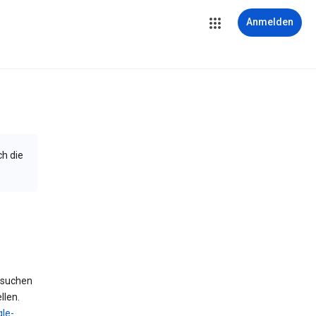
Anmelden
ch die
 suchen
llen.
le-