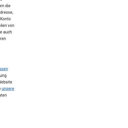
um die
Adresse,
 Konto
ilen von
se auch
hren
ssen
zung
Website
e
unsere
aten