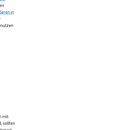
nen
deren in
r
n nutzen
n
h mit
, sollten