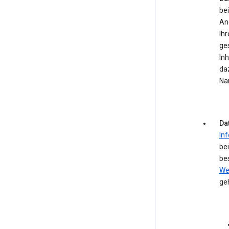
bei
An
Ihr
ge
In
daz
Na
Da
In
be
be
We
ge