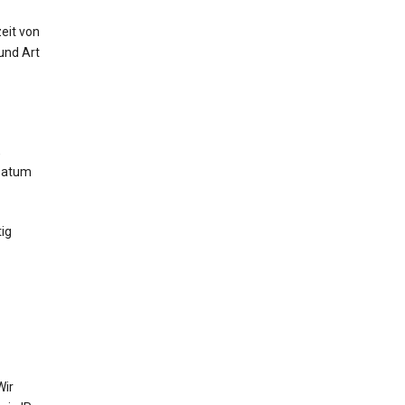
eit von
und Art
,
 Datum
ig
Wir