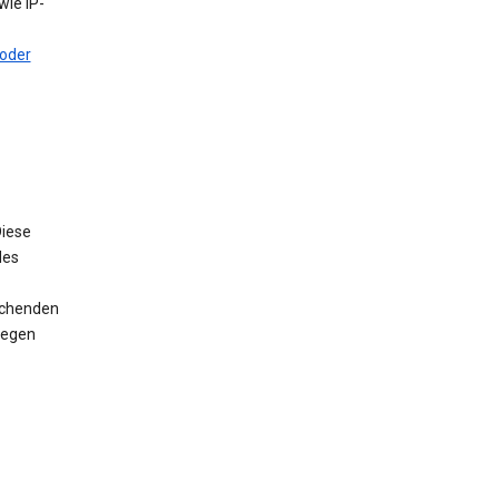
ie IP-
oder
iese
des
rechenden
wegen