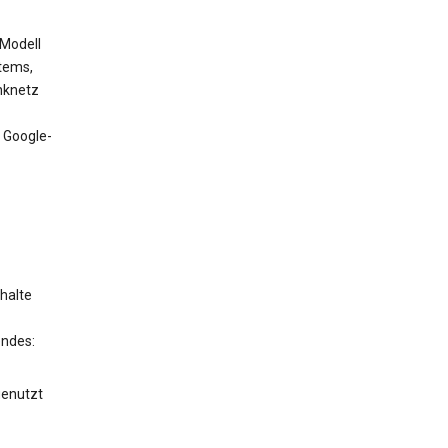
 Modell
tems,
nknetz
 Google-
halte
endes:
genutzt