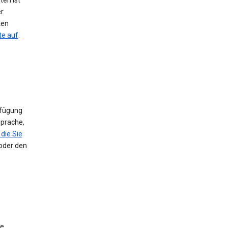
ten ist
er
ken
te auf
.
rfügung
Sprache,
die Sie
 oder den
ie