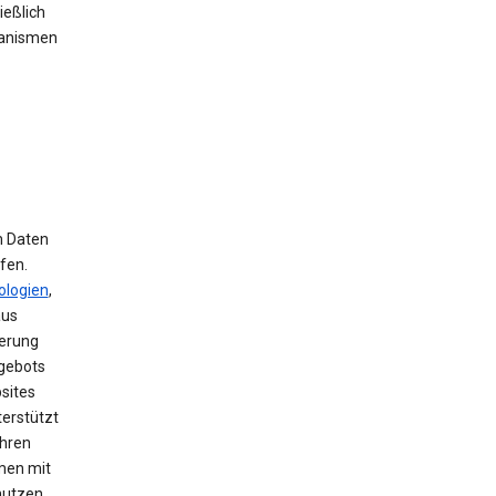
ießlich
hanismen
m Daten
fen.
ologien
,
aus
herung
ngebots
sites
terstützt
ihren
men mit
nutzen,