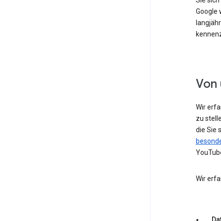
Sie sic
Google w
langjähr
kennenz
Von 
Wir erf
zu stell
die Sie
besonde
YouTube
Wir erf
Dat