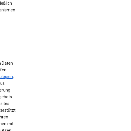
ießlich
hanismen
m Daten
fen.
ologien
,
aus
herung
ngebots
sites
terstützt
ihren
men mit
nutzen,