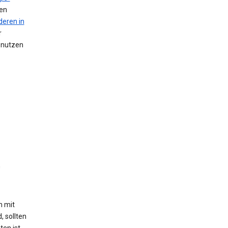
nen
deren in
r
n nutzen
n
h mit
, sollten