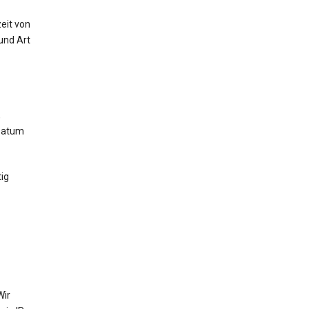
eit von
und Art
,
 Datum
ig
Wir