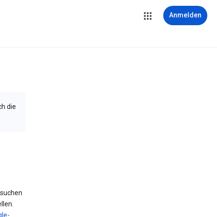
Anmelden
ch die
 suchen
llen.
le-