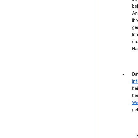
bei
An
Ihr
ge
In
daz
Na
Da
In
be
be
We
ge