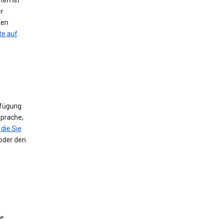
ten ist
er
ken
te auf
.
rfügung
Sprache,
die Sie
 oder den
ie