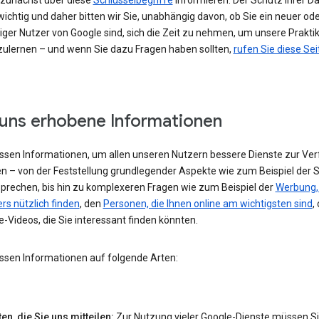
h zunächst über diese
Schlüsselbegriffe
informieren. Der Schutz Ihrer Da
ichtig und daher bitten wir Sie, unabhängig davon, ob Sie ein neuer od
iger Nutzer von Google sind, sich die Zeit zu nehmen, um unsere Prakti
ulernen – und wenn Sie dazu Fragen haben sollten,
rufen Sie diese Sei
uns erhobene Informationen
assen Informationen, um allen unseren Nutzern bessere Dienste zur Ve
en – von der Feststellung grundlegender Aspekte wie zum Beispiel der 
 sprechen, bis hin zu komplexeren Fragen wie zum Beispiel der
Werbung, 
rs nützlich finden
, den
Personen, die Ihnen online am wichtigsten sind
,
-Videos, die Sie interessant finden könnten.
assen Informationen auf folgende Arten:
en, die Sie uns mitteilen:
Zur Nutzung vieler Google-Dienste müssen S