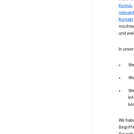
Kontos
,
relevan
Kontakt
möchten
und wel
In unser
We
Wie
Wel
In
kö
Wir hab
Begriffe