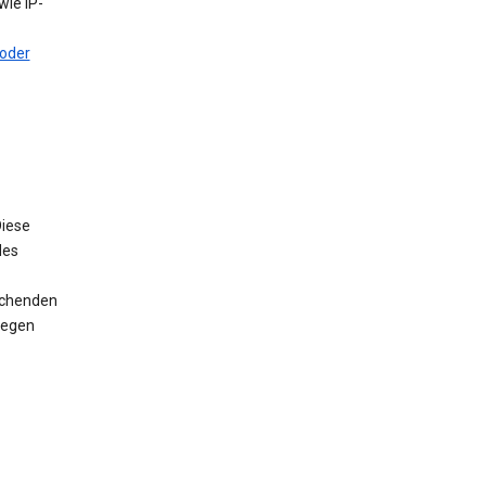
ie IP-
oder
iese
des
rechenden
wegen