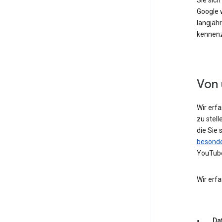
Sie sic
Google w
langjähr
kennenz
Von 
Wir erf
zu stell
die Sie
besonde
YouTube
Wir erf
Dat