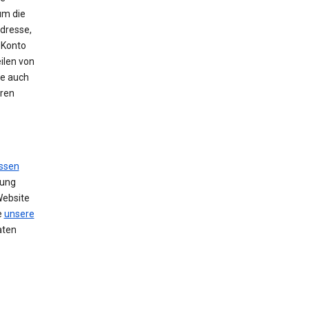
um die
Adresse,
 Konto
ilen von
se auch
hren
ssen
zung
Website
e
unsere
aten