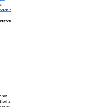
nen
deren in
r
n nutzen
n
h mit
, sollten