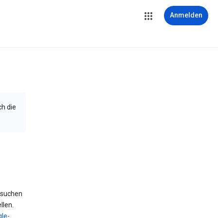
Anmelden
ch die
 suchen
llen.
le-