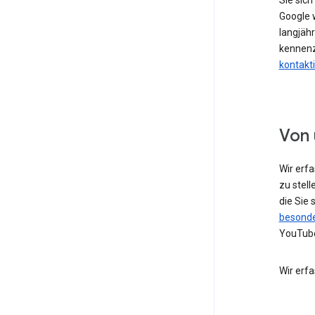
Sie sic
Google w
langjähr
kennenz
kontakt
Von 
Wir erf
zu stell
die Sie
besonde
YouTube
Wir erf