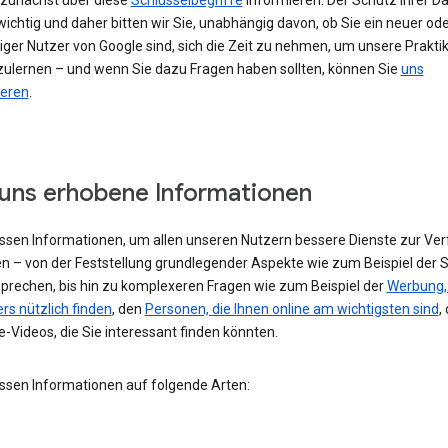
h zunächst über diese
Schlüsselbegriffe
informieren. Der Schutz Ihrer Da
ichtig und daher bitten wir Sie, unabhängig davon, ob Sie ein neuer od
iger Nutzer von Google sind, sich die Zeit zu nehmen, um unsere Prakti
ulernen – und wenn Sie dazu Fragen haben sollten, können Sie
uns
ieren
.
uns erhobene Informationen
assen Informationen, um allen unseren Nutzern bessere Dienste zur Ve
en – von der Feststellung grundlegender Aspekte wie zum Beispiel der 
 sprechen, bis hin zu komplexeren Fragen wie zum Beispiel der
Werbung, 
rs nützlich finden
, den
Personen, die Ihnen online am wichtigsten sind
,
-Videos, die Sie interessant finden könnten.
assen Informationen auf folgende Arten: