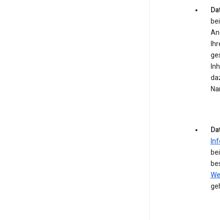
Dat
bei
An
Ihr
ge
In
daz
Na
Da
In
be
be
We
ge