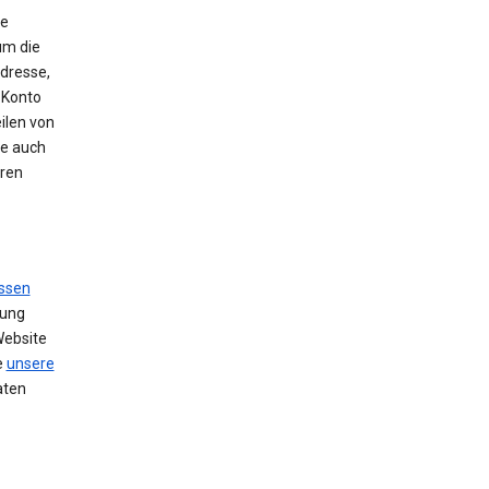
ie
um die
Adresse,
 Konto
ilen von
se auch
hren
ssen
zung
Website
e
unsere
aten