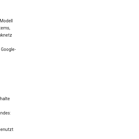
 Modell
tems,
nknetz
 Google-
halte
endes:
genutzt