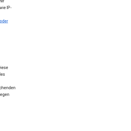
Wir
ie IP-
oder
iese
des
rechenden
wegen