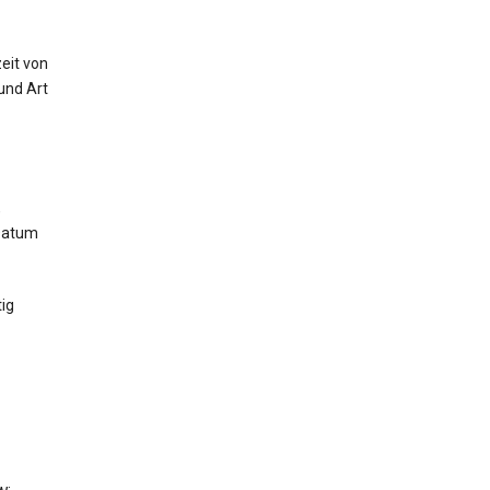
eit von
und Art
,
 Datum
ig