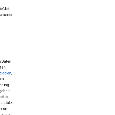
ießlich
hanismen
m Daten
fen.
ologien
,
aus
herung
ngebots
sites
terstützt
ihren
men mit