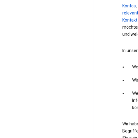
Kontos
,
relevan
Kontakt
möchten
und wel
In unser
We
Wie
Wel
In
kö
Wir hab
Begriffe