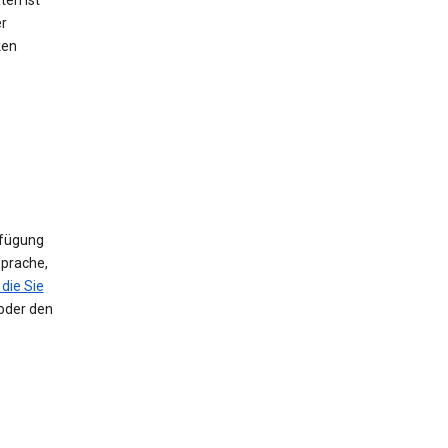
ten ist
er
ken
rfügung
Sprache,
die Sie
 oder den