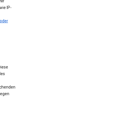
Wir
ie IP-
oder
iese
des
rechenden
wegen