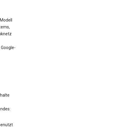
 Modell
tems,
nknetz
 Google-
halte
endes:
genutzt