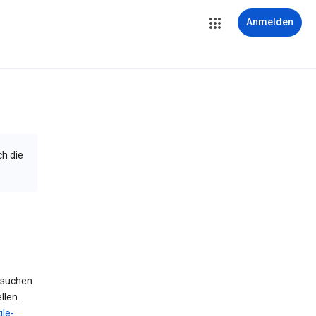
Anmelden
ch die
 suchen
llen.
le-