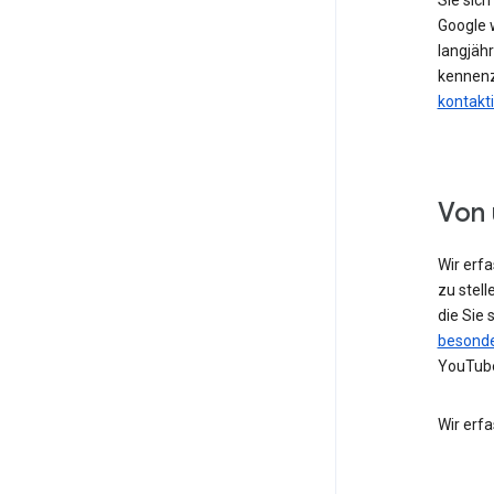
Sie sic
Google w
langjähr
kennenz
kontakt
Von 
Wir erf
zu stell
die Sie
besonde
YouTube
Wir erf