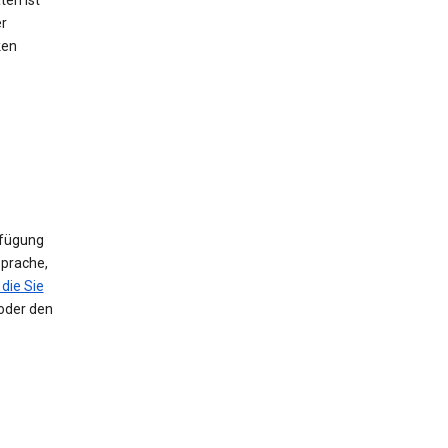
ten ist
er
ken
rfügung
Sprache,
die Sie
 oder den