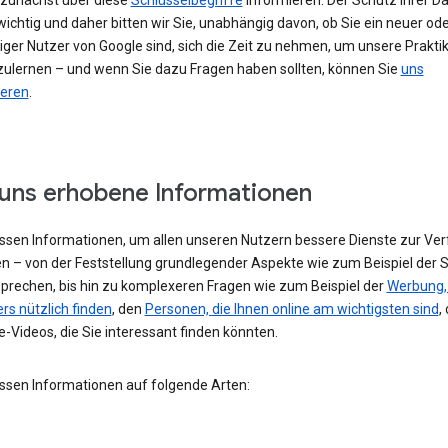
h zunächst über diese
Schlüsselbegriffe
informieren. Der Schutz Ihrer Da
ichtig und daher bitten wir Sie, unabhängig davon, ob Sie ein neuer od
iger Nutzer von Google sind, sich die Zeit zu nehmen, um unsere Prakti
ulernen – und wenn Sie dazu Fragen haben sollten, können Sie
uns
ieren
.
uns erhobene Informationen
assen Informationen, um allen unseren Nutzern bessere Dienste zur Ve
en – von der Feststellung grundlegender Aspekte wie zum Beispiel der 
 sprechen, bis hin zu komplexeren Fragen wie zum Beispiel der
Werbung, 
rs nützlich finden
, den
Personen, die Ihnen online am wichtigsten sind
,
-Videos, die Sie interessant finden könnten.
assen Informationen auf folgende Arten: