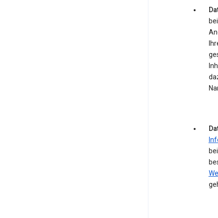
Dat
bei
An
Ihr
ge
In
daz
Na
Da
In
be
be
We
ge