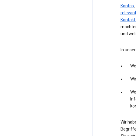
Kontos
,
relevan
Kontakt
möchten
und wel
In unser
We
Wie
Wel
In
kö
Wir hab
Begriffe