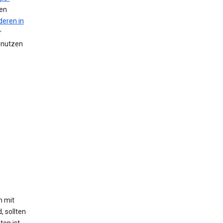
nen
deren in
r
n nutzen
n
h mit
, sollten