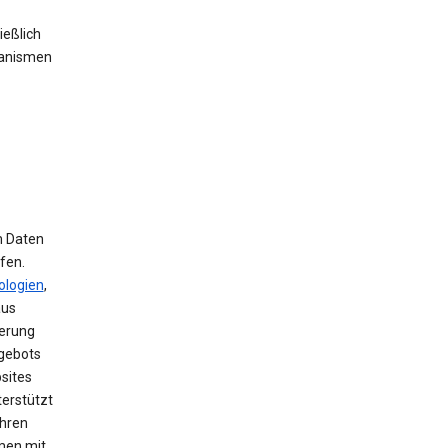
ießlich
hanismen
m Daten
fen.
ologien
,
aus
herung
ngebots
sites
terstützt
ihren
men mit