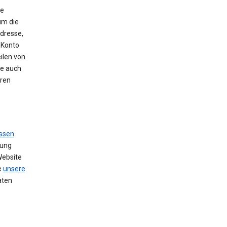
ie
um die
Adresse,
 Konto
ilen von
se auch
hren
ssen
zung
Website
e
unsere
aten