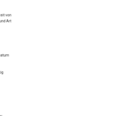
eit von
und Art
,
 Datum
ig