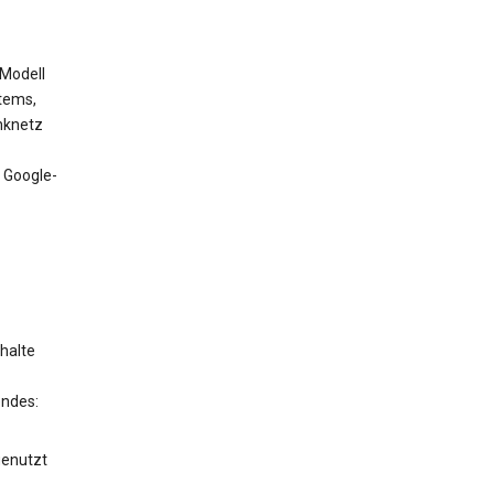
 Modell
tems,
nknetz
 Google-
halte
endes:
genutzt