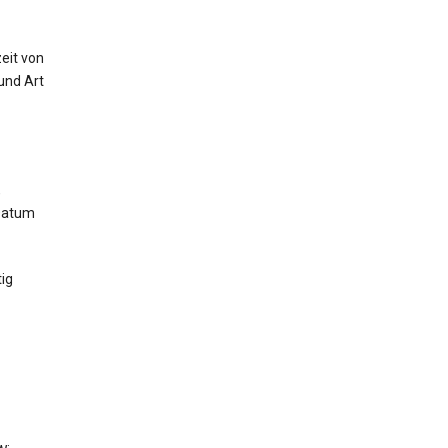
eit von
und Art
,
 Datum
ig