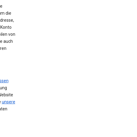
ie
um die
Adresse,
 Konto
ilen von
se auch
hren
ssen
zung
Website
e
unsere
aten