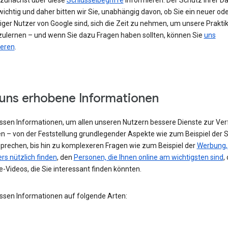
h zunächst über diese
Schlüsselbegriffe
informieren. Der Schutz Ihrer Da
ichtig und daher bitten wir Sie, unabhängig davon, ob Sie ein neuer od
iger Nutzer von Google sind, sich die Zeit zu nehmen, um unsere Prakti
ulernen – und wenn Sie dazu Fragen haben sollten, können Sie
uns
ieren
.
uns erhobene Informationen
assen Informationen, um allen unseren Nutzern bessere Dienste zur Ve
en – von der Feststellung grundlegender Aspekte wie zum Beispiel der 
 sprechen, bis hin zu komplexeren Fragen wie zum Beispiel der
Werbung, 
rs nützlich finden
, den
Personen, die Ihnen online am wichtigsten sind
,
-Videos, die Sie interessant finden könnten.
assen Informationen auf folgende Arten: