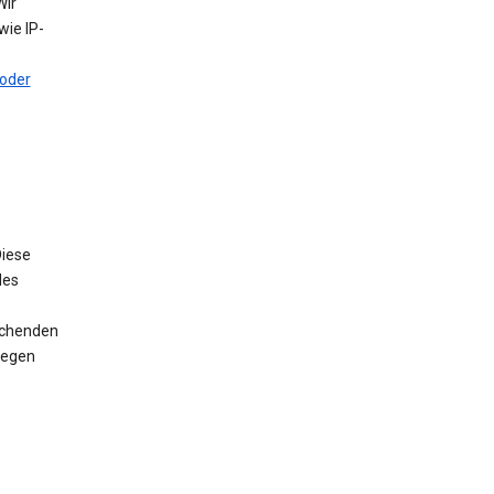
Wir
ie IP-
oder
iese
des
rechenden
wegen