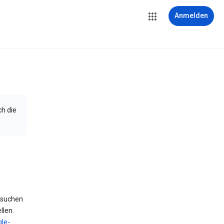
Anmelden
ch die
 suchen
llen.
le-