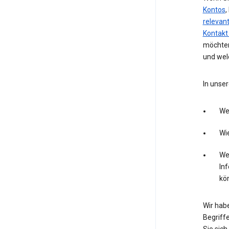
Kontos
,
relevan
Kontakt
möchten
und wel
In unser
We
Wie
Wel
In
kö
Wir hab
Begriffe