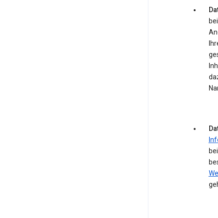
Dat
bei
An
Ihr
ge
In
daz
Na
Da
In
be
be
We
ge