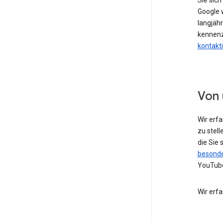
Sie sic
Google w
langjähr
kennenz
kontakt
Von 
Wir erf
zu stell
die Sie
besonde
YouTube
Wir erf