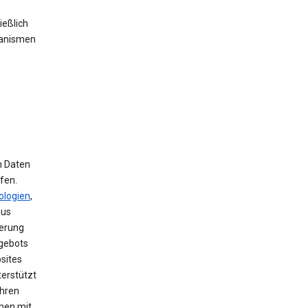
ießlich
hanismen
m Daten
fen.
ologien
,
aus
herung
ngebots
sites
terstützt
ihren
men mit