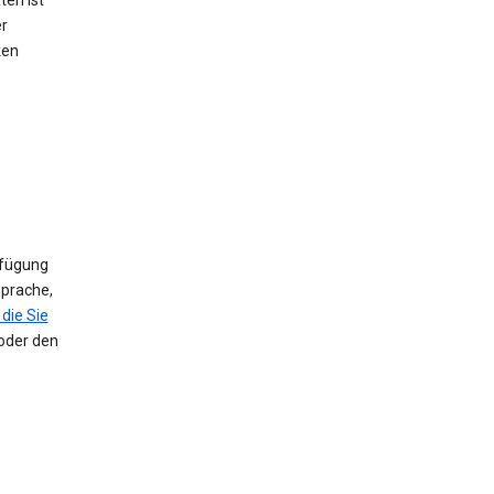
ten ist
er
ken
rfügung
Sprache,
die Sie
 oder den