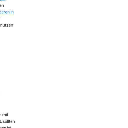
nen
deren in
r
n nutzen
n
h mit
, sollten