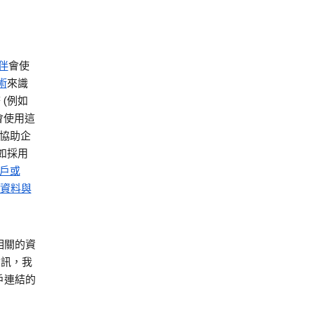
夥伴
會使
術
來識
(例如
也會使用這
品可協助企
如採用
 客戶或
) 資料與
相關的資
資訊，我
戶連結的