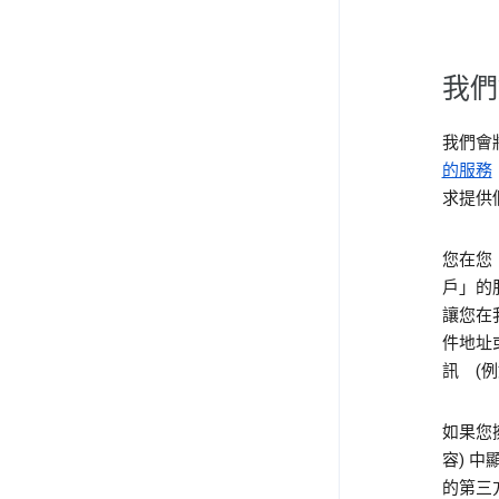
我們
我們會將
的服務
求提供
您在您「
戶」的
讓您在
件地址
訊 (
如果您擁
容) 中
的第三