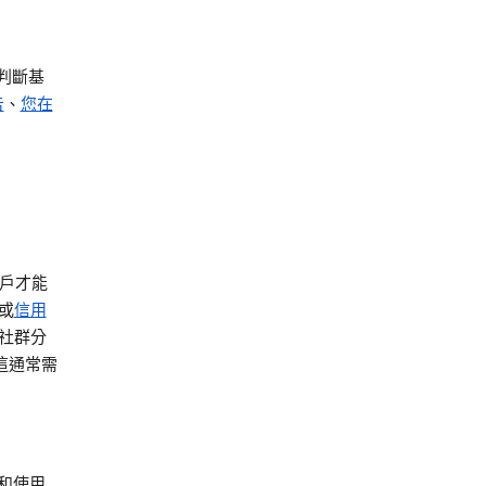
判斷基
告
、
您在
帳戶才能
或
信用
社群分
這通常需
和使用