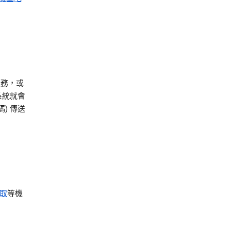
服務，或
系統就會
) 傳送
取
等機