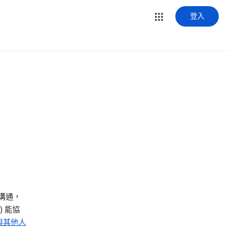
登入
溝通，
) 能協
與其他人