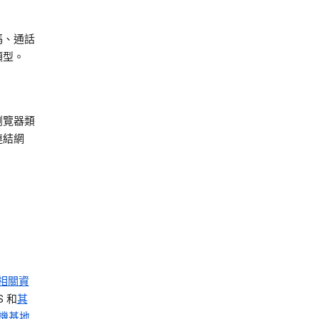
碼、通話
類型。
瀏覽器類
連結網
相關資
 和
其
手機基地