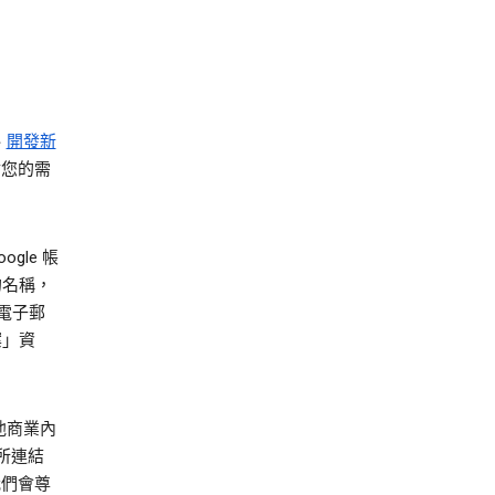
、
開發新
對您的需
gle 帳
的名稱，
電子郵
案」資
其他商業內
戶所連結
我們會尊