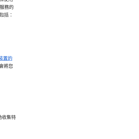
告服務的
包括：
裝置的
 會將您
自動收集特