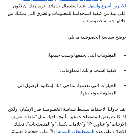
الآخرين أسرع وأسهل
. عند استعمال خدماتنا، نريد منك أن تكون
على بينة من كيفية استخدامنا للمعلومات والطرق التي يمكنك من
خلالها حماية خصوصيتك.
توضح سياسة الخصوصية ما يلي:
المعلومات التي نجمعها وسبب جمعها،
كيفية استخدام تلك المعلومات،
الخيارات التي نقدمها، بما في ذلك إمكانية الوصول إلى
المعلومات وتحديثها.
لقد حاولنا الاحتفاظ تبسيط سياسة الخصوصية قدر الإمكان، ولكن
إذا كانت بعض المصطلحات غير مألوفة لديك مثل “ملفات تعريف
الارتباط” و“عناوين IP” و“علامات بكسل” و“المتصفحات”، فعليك
الاطلاع على هذه
المصطلحات المهمة
أولاً. تولي Google اهتمامًا