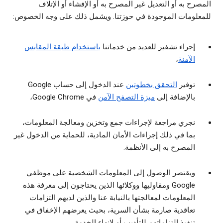
المصرح به أو التعديل غير المصرح به أو الإفشاء أو الإتلاف
للمعلومات الموجودة في حوزتنا. ويشمل ذلك على وجه الخصوص:
إجراء تشفير للعديد من خدماتنا
باستخدام طبقة المقابس
الآمنة
،
توفير
التحقق بخطوتين
عند الدخول إلى حساب Google
بالإضافة إلى
ميزة التصفح الآمن
في Google Chrome،
نجري مراجعة لإجراءات جمع وتخزين ومعالجة المعلومات،
بما في ذلك إجراءات الأمان المادية، للحماية من الدخول غير
المصرح به إلى الأنظمة.
ويقتصر الوصول إلى المعلومات الشخصية على موظفي
Google ومقاوليها ووكلائها الذين يحتاجون إلى معرفة هذه
المعلومات لمعالجتها بالنيابة عنا والذين لديهم التزامات
تعاقدية صارمة بشأن السرية، بحيث يعرضهم الإخفاق في
تنفيذ التزاماتهم للتأديب أو لإنهاء الخدمة.