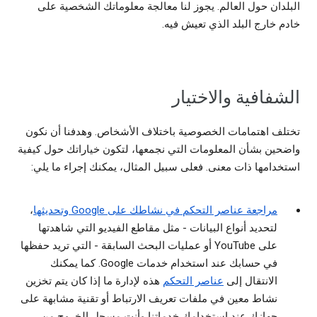
البلدان حول العالم. يجوز لنا معالجة معلوماتك الشخصية على
خادم خارج البلد الذي تعيش فيه.
الشفافية والاختيار
تختلف اهتمامات الخصوصية باختلاف الأشخاص. وهدفنا أن نكون
واضحين بشأن المعلومات التي نجمعها، لتكون خياراتك حول كيفية
استخدامها ذات معنى. فعلى سبيل المثال، يمكنك إجراء ما يلي:
مراجعة عناصر التحكم في نشاطك على Google وتحديثها
،
لتحديد أنواع البيانات - مثل مقاطع الفيديو التي شاهدتها
على YouTube أو عمليات البحث السابقة - التي تريد حفظها
في حسابك عند استخدام خدمات Google. كما يمكنك
الانتقال إلى
عناصر التحكم
هذه لإدارة ما إذا كان يتم تخزين
نشاط معين في ملفات تعريف الارتباط أو تقنية مشابهة على
جهازك عند استخدامك خدماتنا وأنت مسجل الخروج من