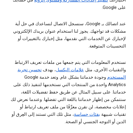
اختياراتك
لتقييد إعدادات المشاركة ومستوى الرؤية
في حسابك
على Google.
عند اتصالك بـ Google، سنسجل الاتصال لنساعدك في حل أية
مشكلات قد تواجهك. يجوز لنا استخدام عنوان بريدك الإلكتروني
لإخبارك عن الخدمات التي نقدمها، مثل إخبارك بالتغييرات أو
التحسينات المتوقعة.
نستخدم المعلومات التي يتم جمعها من ملفات تعريف الارتباط
والتقنيات الأخرى، مثل
علامات البكسل
، بهدف
تحسين تجربة
المستخدم
وجودة خدماتنا بشكل عام. وتعد خدمة Google
Analytics واحدة من المنتجات التي نستخدمها لتنفيذ ذلك على
خدماتنا. على سبيل المثال عن طريق حفظ تفضيلات اللغة،
سنتمكن من إظهار خدماتنا باللغة التي تفضلها. وعندما نعرض لك
إعلانات مخصصة، لن نقرن معرِّفًا من ملف تعريف ارتباط أو
تقنيات شبيهة
بفئات حساسة
، مثل تلك التي تستند إلى العِرق أو
الدين أو التوجه الجنسي أو الصحة.