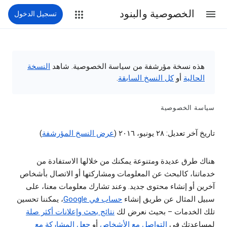
الخصوصية والبنود
تسجيل الدخول
هذه نسخة مؤرشفة من سياسة الخصوصية. شاهد
النسخة
الحالية
أو
كل النسخ السابقة
.
سياسة الخصوصية
تاريخ آخر تعديل: ٢٨ يونيو، ٢٠١٦ (
عرض النسخ المؤرشفة
)
هناك طرق عديدة ومتنوعة يمكنك من خلالها الاستفادة من
خدماتنا، كالبحث عن المعلومات ومشاركتها أو الاتصال بأشخاص
آخرين أو إنشاء محتوى جديد. وعند تشارك معلومات معنا، على
سبيل المثال عن طريق إنشاء
حساب في Google
، يمكننا تحسين
تلك الخدمات – بحيث نعرض لك
نتائج بحث وإعلانات أكثر صلة
لمساعدتك في
التواصل مع الأشخاص
أو
جعل المشاركة مع