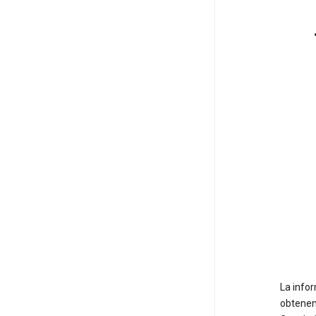
La info
obtenem