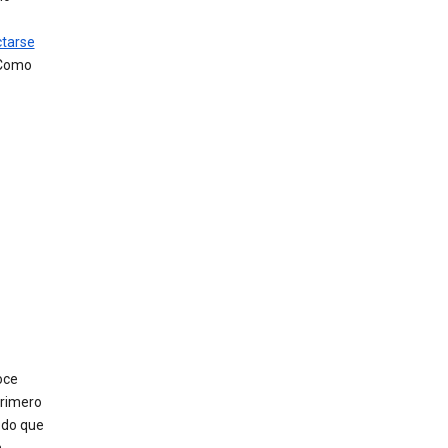
tarse
 Como
oce
primero
odo que