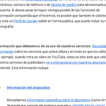
ectrónico, número de teléfono o de
tarjeta de crédito
para almacenarla j
cuenta. Si desea sacar la mayor ventaja posible de las funciones de
formación compartida que ofrecemos, es posible que también le solici
e cree un
Perfil de Google
visible en forma pública, que puede incluir s
otografía.
formación que obtenemos de su uso de nuestros servicios.
Recopil
formación
sobre los servicios que usted utiliza y el modo en que los utili
 ejemplo, cuando mira un video en YouTube, visita un sitio web que util
stros servicios de publicidad o
ve e interacciona con nuestros anuncios
tenido. Esta información incluye:
Información del dispositivo
Recopilamos
información específica sobre el dispositivo
(como el 
de hardware, versión del sistema operativo,
identificadores únicos