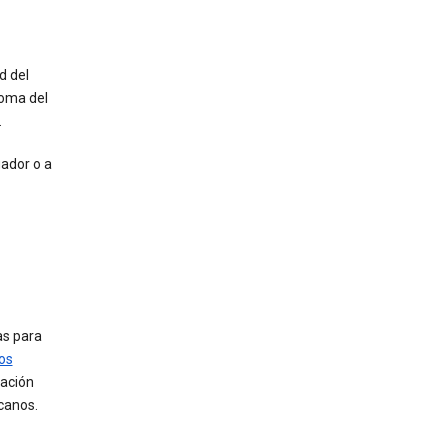
d del
ioma del
.
ador o a
as para
ros
mación
canos.