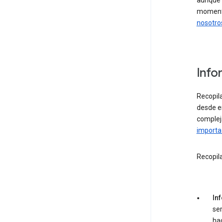
aunque 
momento
nosotro
Info
Recopil
desde e
comple
importa 
Recopil
In
ser
hac