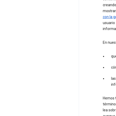
creand
mostrar
con la g
usuario
informa
En nuest
qué
có
las
in
Hemos t
términos
lea sob