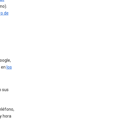
no).
o de
oogle,
n en
los
o sus
eléfono,
y hora