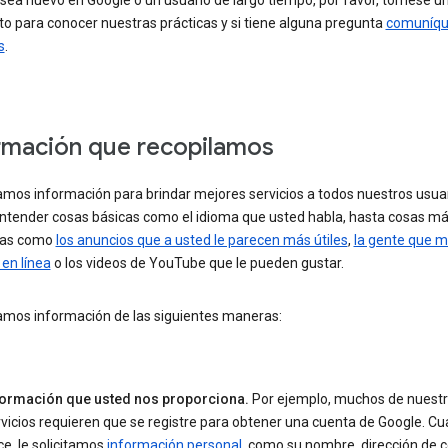
sea nuevo en Google o un usuario de largo tiempo, por favor, tómese u
 para conocer nuestras prácticas y si tiene alguna pregunta
comuníqu
s
.
rmación que recopilamos
amos información para brindar mejores servicios a todos nuestros usuar
ntender cosas básicas como el idioma que usted habla, hasta cosas m
jas como
los anuncios que a usted le parecen más útiles
,
la gente que m
en línea
o los videos de YouTube que le pueden gustar.
amos información de las siguientes maneras:
formación que usted nos proporciona.
Por ejemplo, muchos de nuest
vicios requieren que se registre para obtener una cuenta de Google. Cu
e, le solicitamos
información personal
, como su nombre, dirección de 