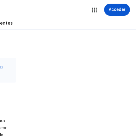
Acceder
uentes
ón
ara
rear
lo