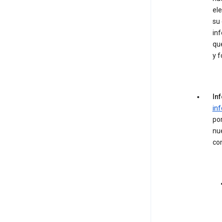
el
su 
in
qu
y f
In
in
por
nue
con