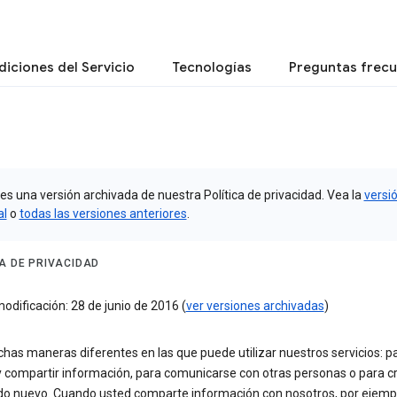
iciones del Servicio
Tecnologías
Preguntas frec
es una versión archivada de nuestra Política de privacidad. Vea la
versi
al
o
todas las versiones anteriores
.
CA DE PRIVACIDAD
odificación: 28 de junio de 2016 (
ver versiones archivadas
)
as maneras diferentes en las que puede utilizar nuestros servicios: p
y compartir información, para comunicarse con otras personas o para c
do nuevo. Cuando usted comparte información con nosotros, por ejemp