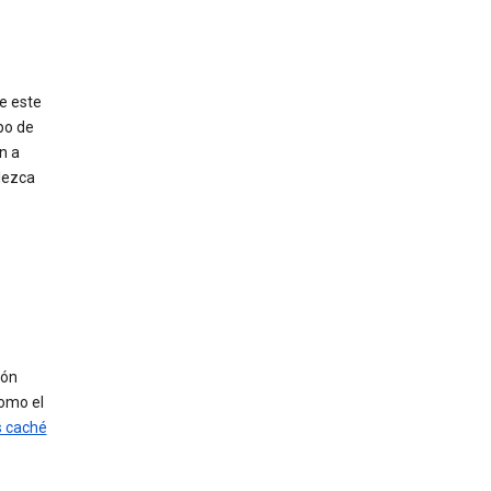
e este
po de
n a
blezca
ión
como el
 caché