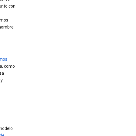
unto con
temos
u nombre
amos
za, como
iza
y
modelo
 de