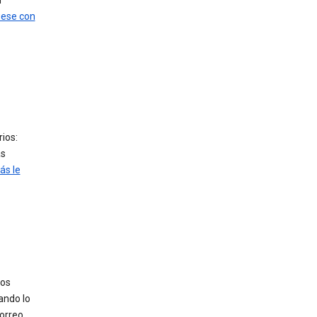
n
ese con
ios:
ás
ás le
ros
ando lo
correo