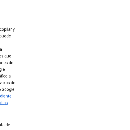
copilar y
 puede
ra
os que
ones de
gle
áfico a
vicios de
de Google
ediante
itios
.
nta de