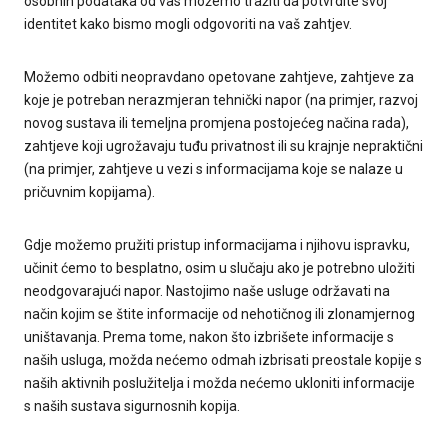
osobnih podataka od vas možemo tražiti da potvrdite svoj
identitet kako bismo mogli odgovoriti na vaš zahtjev.
Možemo odbiti neopravdano opetovane zahtjeve, zahtjeve za
koje je potreban nerazmjeran tehnički napor (na primjer, razvoj
novog sustava ili temeljna promjena postojećeg načina rada),
zahtjeve koji ugrožavaju tuđu privatnost ili su krajnje nepraktični
(na primjer, zahtjeve u vezi s informacijama koje se nalaze u
pričuvnim kopijama).
Gdje možemo pružiti pristup informacijama i njihovu ispravku,
učinit ćemo to besplatno, osim u slučaju ako je potrebno uložiti
neodgovarajući napor. Nastojimo naše usluge održavati na
način kojim se štite informacije od nehotičnog ili zlonamjernog
uništavanja. Prema tome, nakon što izbrišete informacije s
naših usluga, možda nećemo odmah izbrisati preostale kopije s
naših aktivnih poslužitelja i možda nećemo ukloniti informacije
s naših sustava sigurnosnih kopija.