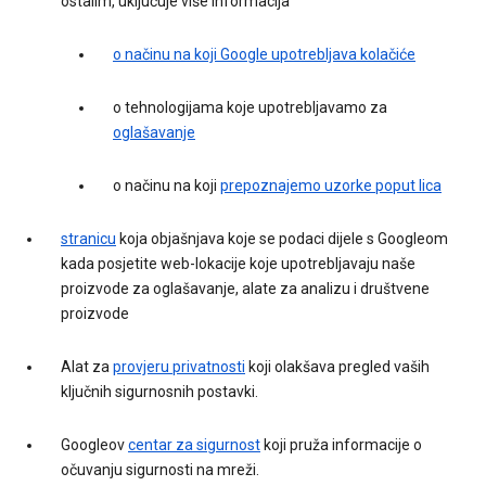
ostalim, uključuje više informacija
o načinu na koji Google upotrebljava kolačiće
o tehnologijama koje upotrebljavamo za
oglašavanje
o načinu na koji
prepoznajemo uzorke poput lica
stranicu
koja objašnjava koje se podaci dijele s Googleom
kada posjetite web-lokacije koje upotrebljavaju naše
proizvode za oglašavanje, alate za analizu i društvene
proizvode
Alat za
provjeru privatnosti
koji olakšava pregled vaših
ključnih sigurnosnih postavki.
Googleov
centar za sigurnost
koji pruža informacije o
očuvanju sigurnosti na mreži.