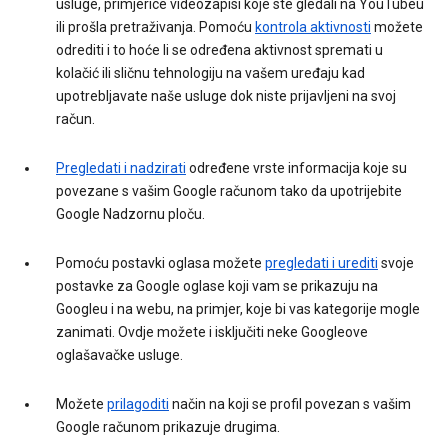
usluge, primjerice videozapisi koje ste gledali na YouTubeu
ili prošla pretraživanja. Pomoću
kontrola aktivnosti
možete
odrediti i to hoće li se određena aktivnost spremati u
kolačić ili sličnu tehnologiju na vašem uređaju kad
upotrebljavate naše usluge dok niste prijavljeni na svoj
račun.
Pregledati i nadzirati
određene vrste informacija koje su
povezane s vašim Google računom tako da upotrijebite
Google Nadzornu ploču.
Pomoću postavki oglasa možete
pregledati i urediti
svoje
postavke za Google oglase koji vam se prikazuju na
Googleu i na webu, na primjer, koje bi vas kategorije mogle
zanimati. Ovdje možete i isključiti neke Googleove
oglašavačke usluge.
Možete
prilagoditi
način na koji se profil povezan s vašim
Google računom prikazuje drugima.