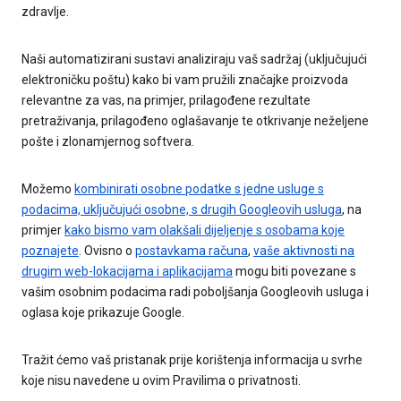
zdravlje.
Naši automatizirani sustavi analiziraju vaš sadržaj (uključujući
elektroničku poštu) kako bi vam pružili značajke proizvoda
relevantne za vas, na primjer, prilagođene rezultate
pretraživanja, prilagođeno oglašavanje te otkrivanje neželjene
pošte i zlonamjernog softvera.
Možemo
kombinirati osobne podatke s jedne usluge s
podacima, uključujući osobne, s drugih Googleovih usluga
, na
primjer
kako bismo vam olakšali dijeljenje s osobama koje
poznajete
. Ovisno o
postavkama računa
,
vaše aktivnosti na
drugim web-lokacijama i aplikacijama
mogu biti povezane s
vašim osobnim podacima radi poboljšanja Googleovih usluga i
oglasa koje prikazuje Google.
Tražit ćemo vaš pristanak prije korištenja informacija u svrhe
koje nisu navedene u ovim Pravilima o privatnosti.