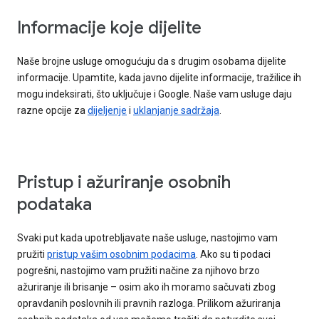
Informacije koje dijelite
Naše brojne usluge omogućuju da s drugim osobama dijelite
informacije. Upamtite, kada javno dijelite informacije, tražilice ih
mogu indeksirati, što uključuje i Google. Naše vam usluge daju
razne opcije za
dijeljenje
i
uklanjanje sadržaja
.
Pristup i ažuriranje osobnih
podataka
Svaki put kada upotrebljavate naše usluge, nastojimo vam
pružiti
pristup vašim osobnim podacima
. Ako su ti podaci
pogrešni, nastojimo vam pružiti načine za njihovo brzo
ažuriranje ili brisanje – osim ako ih moramo sačuvati zbog
opravdanih poslovnih ili pravnih razloga. Prilikom ažuriranja