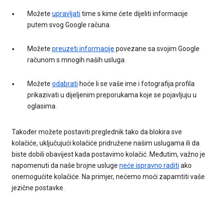
Možete
upravljati
time s kime ćete dijeliti informacije
putem svog Google računa.
Možete
preuzeti informacije
povezane sa svojim Google
računom s mnogih naših usluga.
Možete
odabrati
hoće li se vaše ime i fotografija profila
prikazivati u dijeljenim preporukama koje se pojavljuju u
oglasima.
Također možete postaviti preglednik tako da blokira sve
kolačiće, uključujući kolačiće pridružene našim uslugama ili da
biste dobili obavijest kada postavimo kolačić. Međutim, važno je
napomenuti da naše brojne usluge
neće ispravno raditi
ako
onemogućite kolačiće. Na primjer, nećemo moći zapamtiti vaše
jezične postavke.