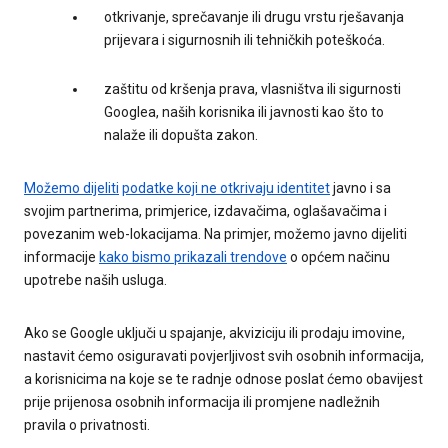
otkrivanje, sprečavanje ili drugu vrstu rješavanja
prijevara i sigurnosnih ili tehničkih poteškoća.
zaštitu od kršenja prava, vlasništva ili sigurnosti
Googlea, naših korisnika ili javnosti kao što to
nalaže ili dopušta zakon.
Možemo dijeliti
podatke koji ne otkrivaju identitet
javno i sa
svojim partnerima, primjerice, izdavačima, oglašavačima i
povezanim web-lokacijama. Na primjer, možemo javno dijeliti
informacije
kako bismo prikazali trendove
o općem načinu
upotrebe naših usluga.
Ako se Google uključi u spajanje, akviziciju ili prodaju imovine,
nastavit ćemo osiguravati povjerljivost svih osobnih informacija,
a korisnicima na koje se te radnje odnose poslat ćemo obavijest
prije prijenosa osobnih informacija ili promjene nadležnih
pravila o privatnosti.