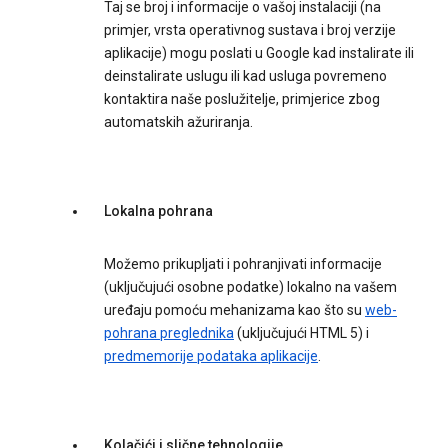
Taj se broj i informacije o vašoj instalaciji (na
primjer, vrsta operativnog sustava i broj verzije
aplikacije) mogu poslati u Google kad instalirate ili
deinstalirate uslugu ili kad usluga povremeno
kontaktira naše poslužitelje, primjerice zbog
automatskih ažuriranja.
Lokalna pohrana
Možemo prikupljati i pohranjivati informacije
(uključujući osobne podatke) lokalno na vašem
uređaju pomoću mehanizama kao što su
web-
pohrana preglednika
(uključujući HTML 5) i
predmemorije podataka aplikacije
.
Kolačići i slične tehnologije