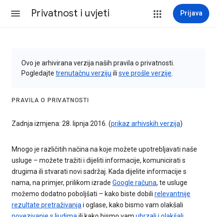
Privatnost i uvjeti
Prijava
Ovo je arhivirana verzija naših pravila o privatnosti.
Pogledajte
trenutačnu verziju
ili
sve prošle verzije
.
PRAVILA O PRIVATNOSTI
Zadnja izmjena: 28. lipnja 2016. (
prikaz arhivskih verzija
)
Mnogo je različitih načina na koje možete upotrebljavati naše
usluge – možete tražiti i dijeliti informacije, komunicirati s
drugima ili stvarati novi sadržaj. Kada dijelite informacije s
nama, na primjer, prilikom izrade
Google računa
, te usluge
možemo dodatno poboljšati – kako biste dobili
relevantnije
rezultate pretraživanja
i oglase, kako bismo vam olakšali
povezivanje s ljudima
ili kako bismo vam
ubrzali i olakšali