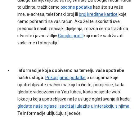
usluge zahtijevaju da se registrirate za Google račun. Kada
to učinite, tražit ćemo
osobne podatke
kao što su vaše
ime, e-adresa, telefonski broj ili
broj kreditne kartice
koje
ćemo pohraniti na vaš račun. Ako želite iskoristiti sve
prednosti naših značajki dijeljenja, možda ćemo tražiti da
stvorite i javno vidljiv
Google profil
koji može sadržavati
vaše ime i fotografiju.
Informacije koje dobivamo na temelju vaše upotrebe
naših usluga.
Prikupljamo podatke
o uslugama koje
upotrebljavate i načinu na koji to činite, primjerice, kada
gledate videozapis na YouTubeu, kada posjetite web-
lokaciju koja upotrebljava naše usluge oglašavanja ili kada
gledate naše oglase i sadržaj i ulazite u interakciju s njima
.
Te informacije uključuju sljedeće: