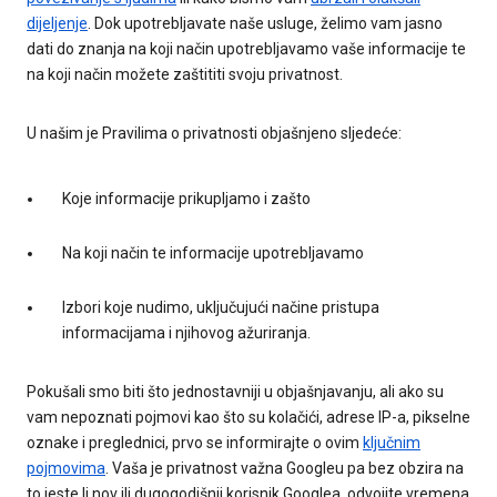
dijeljenje
. Dok upotrebljavate naše usluge, želimo vam jasno
dati do znanja na koji način upotrebljavamo vaše informacije te
na koji način možete zaštititi svoju privatnost.
U našim je Pravilima o privatnosti objašnjeno sljedeće:
Koje informacije prikupljamo i zašto
Na koji način te informacije upotrebljavamo
Izbori koje nudimo, uključujući načine pristupa
informacijama i njihovog ažuriranja.
Pokušali smo biti što jednostavniji u objašnjavanju, ali ako su
vam nepoznati pojmovi kao što su kolačići, adrese IP-a, pikselne
oznake i preglednici, prvo se informirajte o ovim
ključnim
pojmovima
. Vaša je privatnost važna Googleu pa bez obzira na
to jeste li nov ili dugogodišnji korisnik Googlea, odvojite vremena