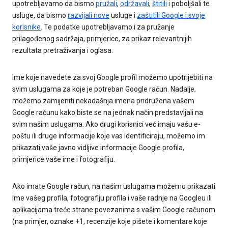
upotrebljavamo da bismo
pružali
,
održavali
,
štitili
i poboljšali te
usluge, da bismo
razvijali nove
usluge i
zaštitili Google i svoje
korisnike
. Te podatke upotrebljavamo i za pružanje
prilagođenog sadržaja, primjerice, za prikaz relevantnijih
rezultata pretraživanja i oglasa.
Ime koje navedete za svoj Google profil možemo upotrijebiti na
svim uslugama za koje je potreban Google račun. Nadalje,
možemo zamijeniti nekadašnja imena pridružena vašem
Google računu kako biste se na jednak način predstavljali na
svim našim uslugama. Ako drugi korisnici već imaju vašu e-
poštu ili druge informacije koje vas identificiraju, možemo im
prikazati vaše javno vidljive informacije Google profila,
primjerice vaše ime i fotografiju.
Ako imate Google račun, na našim uslugama možemo prikazati
ime vašeg profila, fotografiju profila i vaše radnje na Googleu ili
aplikacijama treće strane povezanima s vašim Google računom
(na primjer, oznake +1, recenzije koje pišete i komentare koje