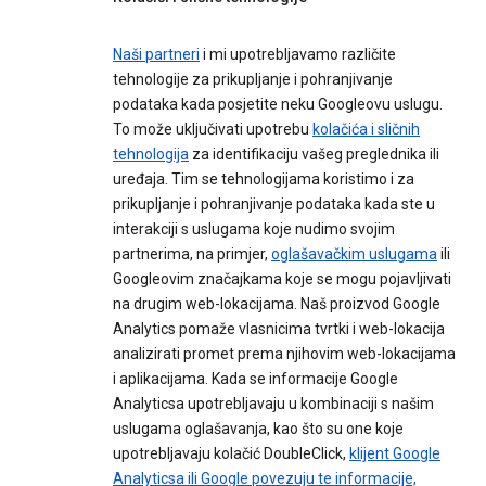
Naši partneri
i mi upotrebljavamo različite
tehnologije za prikupljanje i pohranjivanje
podataka kada posjetite neku Googleovu uslugu.
To može uključivati upotrebu
kolačića i sličnih
tehnologija
za identifikaciju vašeg preglednika ili
uređaja. Tim se tehnologijama koristimo i za
prikupljanje i pohranjivanje podataka kada ste u
interakciji s uslugama koje nudimo svojim
partnerima, na primjer,
oglašavačkim uslugama
ili
Googleovim značajkama koje se mogu pojavljivati
na drugim web-lokacijama. Naš proizvod Google
Analytics pomaže vlasnicima tvrtki i web-lokacija
analizirati promet prema njihovim web-lokacijama
i aplikacijama. Kada se informacije Google
Analyticsa upotrebljavaju u kombinaciji s našim
uslugama oglašavanja, kao što su one koje
upotrebljavaju kolačić DoubleClick,
klijent Google
Analyticsa ili Google povezuju te informacije,