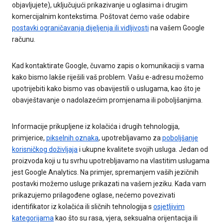
objavljujete), uključujući prikazivanje u oglasima i drugim
komercijalnim kontekstima. Poštovat ćemo vaše odabire
postavki ograničavanja dijeljenja ili vidljivosti
na vašem Google
računu.
Kad kontaktirate Google, čuvamo zapis o komunikaciji s vama
kako bismo lakše riješili vaš problem. Vašu e-adresu možemo
upotrijebiti kako bismo vas obavijestili o uslugama, kao što je
obavještavanje o nadolazećim promjenama ili poboljšanjima.
Informacije prikupljene iz kolačića i drugih tehnologija,
primjerice,
pikselnih oznaka
, upotrebljavamo za
poboljšanje
korisničkog doživljaja
i ukupne kvalitete svojih usluga. Jedan od
proizvoda koji u tu svrhu upotrebljavamo na vlastitim uslugama
jest Google Analytics. Na primjer, spremanjem vaših jezičnih
postavki možemo usluge prikazati na vašem jeziku. Kada vam
prikazujemo prilagođene oglase, nećemo povezivati
identifikator iz kolačića ili sličnih tehnologija s
osjetljivim
kategorijama
kao što su rasa, vjera, seksualna orijentacija ili