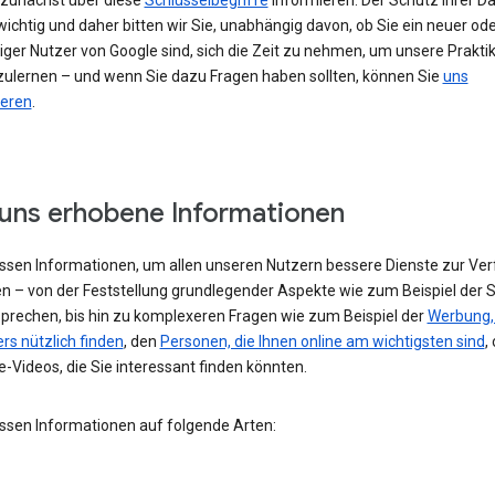
h zunächst über diese
Schlüsselbegriffe
informieren. Der Schutz Ihrer Da
ichtig und daher bitten wir Sie, unabhängig davon, ob Sie ein neuer od
iger Nutzer von Google sind, sich die Zeit zu nehmen, um unsere Prakti
ulernen – und wenn Sie dazu Fragen haben sollten, können Sie
uns
ieren
.
uns erhobene Informationen
assen Informationen, um allen unseren Nutzern bessere Dienste zur Ve
en – von der Feststellung grundlegender Aspekte wie zum Beispiel der 
 sprechen, bis hin zu komplexeren Fragen wie zum Beispiel der
Werbung, 
rs nützlich finden
, den
Personen, die Ihnen online am wichtigsten sind
,
-Videos, die Sie interessant finden könnten.
assen Informationen auf folgende Arten: