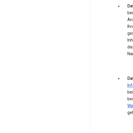
Dat
bei
An
Ihr
ge
In
daz
Na
Da
In
be
be
We
ge