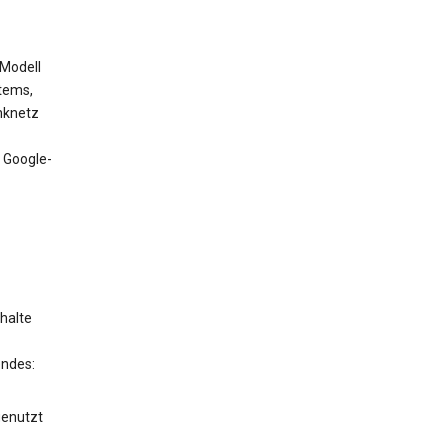
 Modell
tems,
nknetz
 Google-
halte
endes:
genutzt