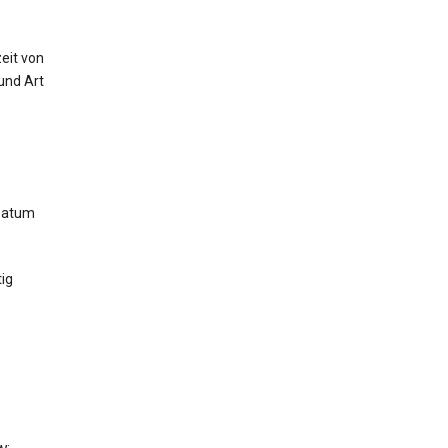
eit von
und Art
,
 Datum
ig