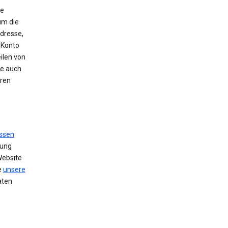
ie
um die
Adresse,
 Konto
ilen von
se auch
hren
ssen
zung
Website
e
unsere
aten