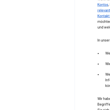
Kontos
,
relevan
Kontakt
möchten
und wel
In unser
We
Wie
Wel
In
kö
Wir hab
Begriffe