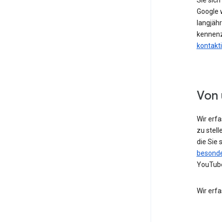
Sie sic
Google w
langjähr
kennenz
kontakt
Von 
Wir erf
zu stell
die Sie
besonde
YouTube
Wir erf