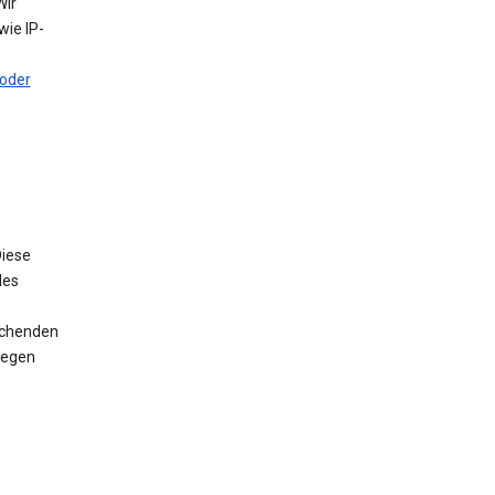
Wir
ie IP-
oder
iese
des
rechenden
wegen