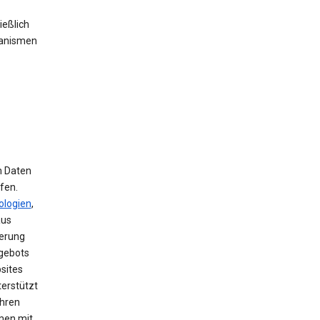
ießlich
hanismen
m Daten
fen.
ologien
,
aus
herung
ngebots
sites
terstützt
ihren
men mit