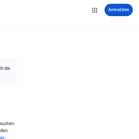
Anmelden
ch die
 suchen
llen.
le-