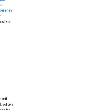
nen
deren in
r
n nutzen
n
h mit
, sollten