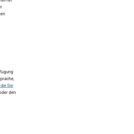
ten ist
er
ken
rfügung
Sprache,
die Sie
 oder den